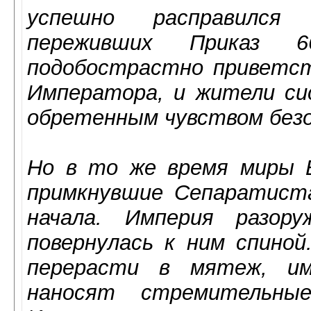
успешно расправился
переживших Приказ 
подобострастно приветст
Императора, и жители си
обретенным чувством безо
Но в то же время миры В
примкнувшие Сепаратиста
начала. Империя разор
повернулась к ним спиной
перерасти в мятеж, им
наносят стремительны