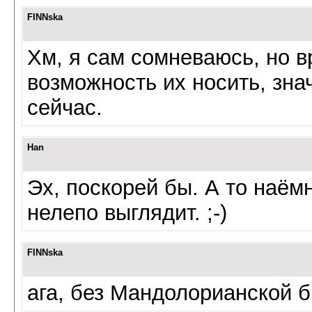
FINNska
Хм, я сам сомневаюсь, но в
возможность их носить, знач
сейчас.
Han
Эх, поскорей бы. А то наём
нелепо выглядит. ;-)
FINNska
ага, без Мандолорианской б