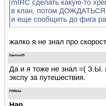
mIRC сделать какую-то хр
в клан, потом ДОЖДАТЬСЯ т
и еще сообщить до фига ра
жалко я не знал про скорос
Daemon05
Да и я тоже не знал =( З.Ы
экспу за путешествия.
FINNska
Han