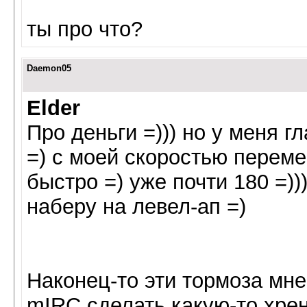
ты про что?
Daemon05
Elder
Про деньги =))) но у меня г
=) с моей скоростью перем
быстро =) уже почти 180 =)
наберу на левел-ап =)
Наконец-то эти тормоза мне 
mIRC сделать какую-то хр