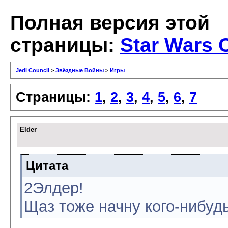
Полная версия этой
страницы:
Star Wars
Jedi Council
>
Звёздные Войны
>
Игры
Страницы:
1
,
2
,
3
,
4
,
5
,
6
,
7
Elder
Цитата
2Элдер!
Щаз тоже начну кого-нибудь