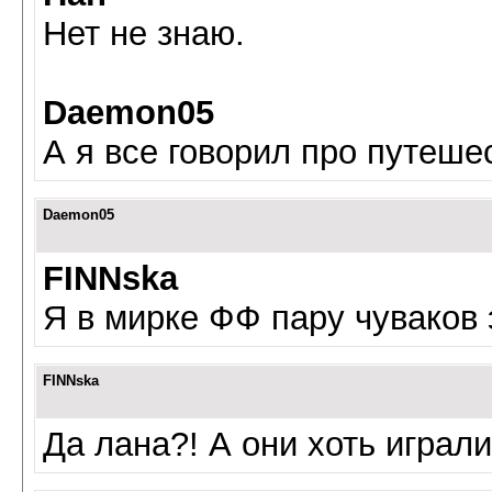
Нет не знаю.
Daemon05
А я все говорил про путеше
Daemon05
FINNska
Я в мирке ФФ пару чуваков 
FINNska
Да лана?! А они хоть играл