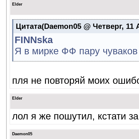
Elder
Цитата(Daemon05 @ Четверг, 11 Ав
FINNska
Я в мирке ФФ пару чуваков 
пля не повторяй моих ошиб
Elder
лол я же пошутил, кстати з
Daemon05