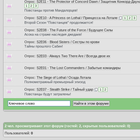
Опрос:
S2E11 - The Protector of Concord Dawn / Защитник Конкорд-Даун
1
2
3
Повстанцы против Мандалорцев!
Опрос:
S2E10 - A Princess on Lothal / Принцесса на Лотале
1
2
3
Второй Сезон "Повстанцев" продолжается!
Опрос:
S2E08 - The Future of the Force / Будущее Силы
Асока на страже наследия джедаев!
Опрос:
S2E06 - Blood Sisters / Сестры по крови
Тайны прошлого Сабин!
Опрос:
S2E03 - Always Two There Are / Всегда двое их
Опрос:
S2E01 - The Lost Commanders / Забытые командиры
Опрос:
The Siege of Lothal / Осада Лотала
Полнометражный премьерный эпизод
Опрос:
S2E07 - Stealth Strike / Тайный удар
1
2
Повстанцы будут затралены!
2
чел. просматривают этот форум (гостей: 2, скрытых пользователей: 0)
Пользователей:
0