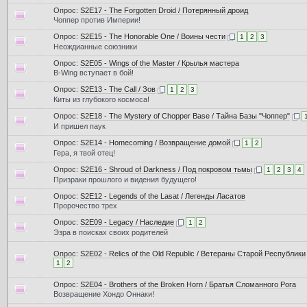
Опрос:
S2E17 - The Forgotten Droid / Потерянный дроид
Чоппер против Империи!
Опрос:
S2E15 - The Honorable One / Воины чести
1
2
3
Неождианные союзники
Опрос:
S2E05 - Wings of the Master / Крылья мастера
B-Wing вступает в бой!
Опрос:
S2E13 - The Call / Зов
1
2
3
Киты из глубокого космоса!
Опрос:
S2E18 - The Mystery of Chopper Base / Тайна Базы "Чоппер"
И пришел паук
Опрос:
S2E14 - Homecoming / Возвращение домой
1
2
Гера, я твой отец!
Опрос:
S2E16 - Shroud of Darkness / Под покровом тьмы
1
2
3
4
Призраки прошлого и видения будущего!
Опрос:
S2E12 - Legends of the Lasat / Легенды Ласатов
Пророчество трех
Опрос:
S2E09 - Legacy / Наследие
1
2
Эзра в поисках своих родителей
Опрос:
S2E02 - Relics of the Old Republic / Ветераны Старой Республики
1
2
Опрос:
S2E04 - Brothers of the Broken Horn / Братья Сломанного Рога
Возвращение Хондо Оннаки!