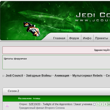
Главная
Форум
Инфо
Проекты
Здравствуйт
Цитаты форумчан
Jedi Council
>
Звёздные Войны
>
Анимация
>
Мультсериал Rebels
>
Се
Сезон 2
Название темы
Опрос:
S2E19/20 - Twilight of the Apprentice / Закат ученика
1
2
3
»
Грандиозный финал Второго Сезона