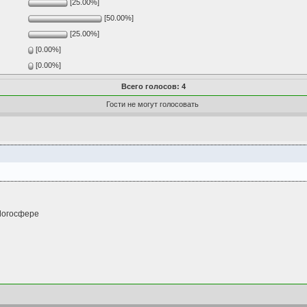
[25.00%]
[50.00%]
[25.00%]
[0.00%]
[0.00%]
Всего голосов: 4
Гости не могут голосовать
 Логосфере