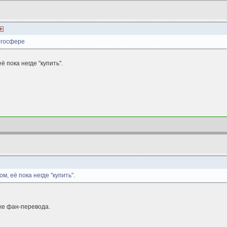
Логосфере
ё пока негде "купить".
м, её пока негде "купить".
же фан-перевода.