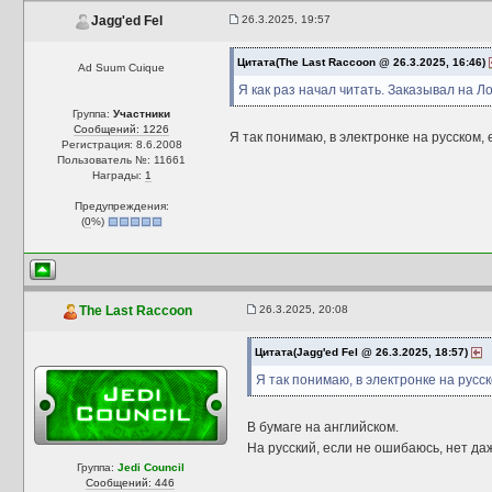
26.3.2025, 19:57
Jagg'ed Fel
Цитата(The Last Raccoon @ 26.3.2025, 16:46)
Ad Suum Cuique
Я как раз начал читать. Заказывал на 
Группа:
Участники
Сообщений: 1226
Я так понимаю, в электронке на русском, е
Регистрация: 8.6.2008
Пользователь №: 11661
Награды:
1
Предупреждения:
(
0
%)
26.3.2025, 20:08
The Last Raccoon
Цитата(Jagg'ed Fel @ 26.3.2025, 18:57)
Я так понимаю, в электронке на русско
В бумаге на английском.
На русский, если не ошибаюсь, нет да
Группа:
Jedi Council
Сообщений: 446