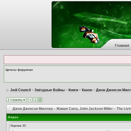
Главная
Цитаты форумчан
Jedi Council
>
Звёздные Войны
>
Книги
>
Канон
>
Джон Джексон Милл
2 страниц
<
1
2
Джон Джексон Миллер – Живая Сила
, John Jackson Miller – The Livi
Опрос
Оценка JС