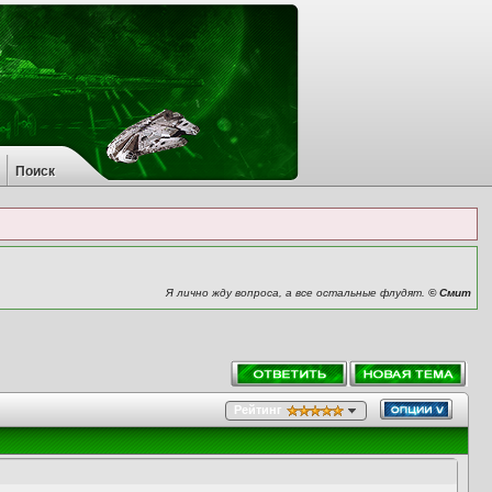
Поиск
Я лично жду вопроса, а все остальные флудят.
© Смит
Рейтинг