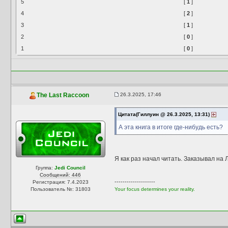
5
[
1
]
4
[
2
]
3
[
1
]
2
[
0
]
1
[
0
]
26.3.2025, 17:46
The Last Raccoon
Цитата(Гиллуин @ 26.3.2025, 13:31)
А эта книга в итоге где-нибудь есть?
Я как раз начал читать. Заказывал на
Группа:
Jedi Council
Сообщений: 446
--------------------
Регистрация: 7.4.2023
Пользователь №: 31803
Your focus determines your reality.