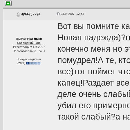
23.9.2007, 12:53
Чубб@kk@
Вот вы помните ка
Новая надежда)?н
Группа:
Участники
Сообщений: 186
конечно меня но э
Регистрация: 4.6.2007
Пользователь №: 7491
помудрел!А те, к
Предупреждения:
(
20
%)
все)тот поймет что
капец!Раздает вс
деле очень слабый
убил его примерно
такой слабый?а 