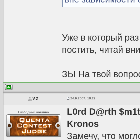
Уже в который раз
постить, читай вни
ЗЫ На твой вопрос
24.9.2007, 18:22
V-Z
L0rd D@rth $m1
Свободный наемник
Kronos
Замечу, что могл