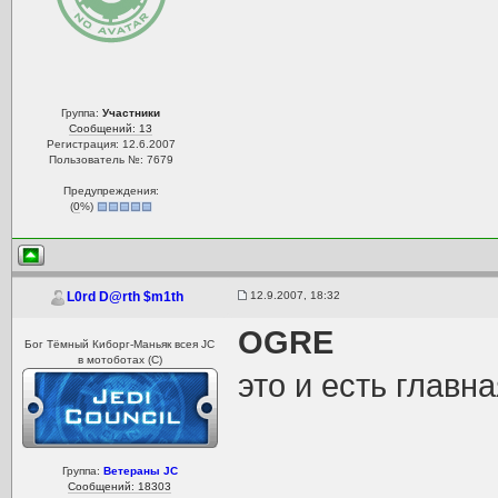
Группа:
Участники
Сообщений: 13
Регистрация: 12.6.2007
Пользователь №: 7679
Предупреждения:
(
0
%)
12.9.2007, 18:32
L0rd D@rth $m1th
OGRE
Бог Тёмный Киборг-Маньяк всея JC
в мотоботах (С)
это и есть глав
Группа:
Ветераны JC
Сообщений: 18303