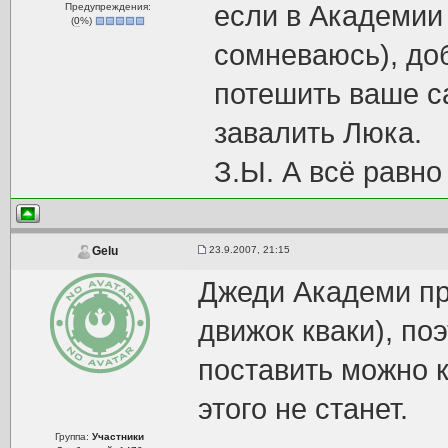
если в Академии 
Предупреждения:
(
0
%)
сомневаюсь), до
потешить ваше с
завалить Люка.
З.Ы. А всё равно
23.9.2007, 21:15
Gelu
Джеди Академи пр
движок кваки), по
поставить можно к
этого не станет.
Группа:
Участники