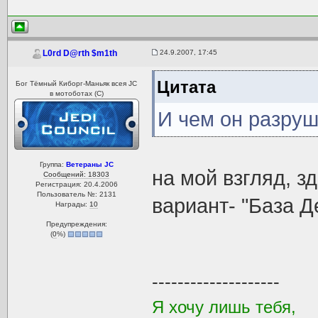
24.9.2007, 17:45
L0rd D@rth $m1th
Цитата
Бог Тёмный Киборг-Маньяк всея JC
в мотоботах (С)
И чем он разруш
Группа:
Ветераны JC
на мой взгляд, з
Сообщений: 18303
Регистрация: 20.4.2006
Пользователь №: 2131
вариант- "База Д
Награды:
10
Предупреждения:
(
0
%)
--------------------
Я хочу лишь тебя,