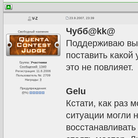
23.9.2007, 23:39
V-Z
Чубб@kk@
Свободный наемник
Поддерживаю вы
поставить какой 
Группа:
Участники
это не повлияет.
Сообщений: 1340
Регистрация: 11.6.2006
Пользователь №: 2709
Награды:
3
Gelu
Предупреждения:
(
0
%)
Кстати, как раз 
ситуации могли 
восстанавливать