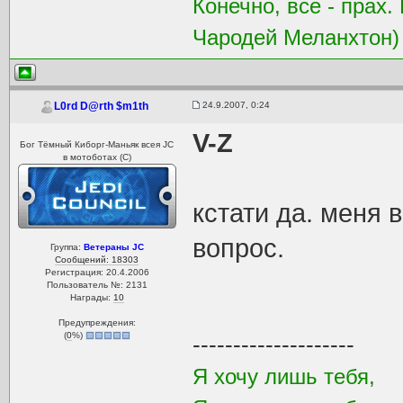
Конечно, все - прах.
Чародей Меланхтон)
24.9.2007, 0:24
L0rd D@rth $m1th
V-Z
Бог Тёмный Киборг-Маньяк всея JC
в мотоботах (С)
кстати да. меня 
вопрос.
Группа:
Ветераны JC
Сообщений: 18303
Регистрация: 20.4.2006
Пользователь №: 2131
Награды:
10
Предупреждения:
(
0
%)
--------------------
Я хочу лишь тебя,