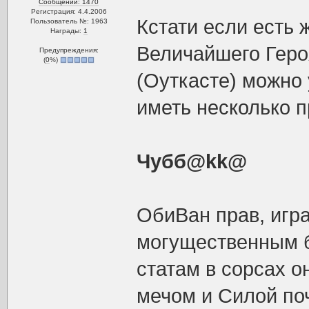
Сообщений: 1470
Регистрация: 4.4.2006
Кстати если есть 
Пользователь №: 1963
Награды:
1
Величайшего Геро
Предупреждения:
(
0
%)
(Оуткасте) можно у
иметь несколько 
Чубб@kk@
ОбиВан прав, игра 
могущественным бы
статам в сорсах 
мечом и Силой поч