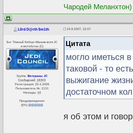
Чародей Меланхтон)
24.9.2007, 22:07
L0rd D@rth $m1th
Цитата
Бог Тёмный Киборг-Маньяк всея JC
в мотоботах (С)
могло иметься в
таковой - то ест
Группа:
Ветераны JC
выжигание жизни
Сообщений: 18303
Регистрация: 20.4.2006
Пользователь №: 2131
достаточном кол
Награды:
10
Предупреждения:
(
0
%)
я об этом и говор