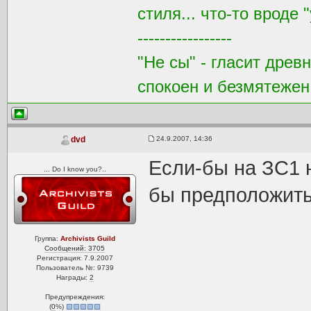
стиля... что-то вроде
-----------------
"Не сы" - гласит древ
спокоен и безмятежен,
24.9.2007, 14:36
dvd
Если-бы на ЗС1 
... Do I know you?..
бы предположить,
Группа:
Archivists Guild
Сообщений: 3705
Регистрация: 7.9.2007
Пользователь №: 9739
Награды:
2
Предупреждения:
(
0
%)