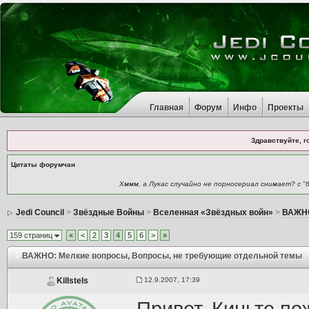
Главная
Форум
Инфо
Проекты
Здравствуйте, г
Цитаты форумчан
Хммм, а Лукас случайно не порносериал снимает? с 
Jedi Council
>
Звёздные Войны
>
Вселенная «Звёздных войн»
>
ВАЖНО
159 страниц
«
<
2
3
4
5
6
>
»
ВАЖНО: Мелкие вопросы
, Вопросы, не требующие отдельной темы
12.9.2007, 17:39
Killstels