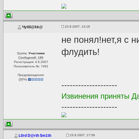
23.9.2007, 13:18
Чубб@kk@
не понял!нет,я с 
флудить!
Группа:
Участники
Сообщений: 186
Регистрация: 4.6.2007
Пользователь №: 7491
Предупреждения:
(
20
%)
--------------------
Извинения приняты Да
--------------------
23.9.2007, 17:59
L0rd D@rth $m1th