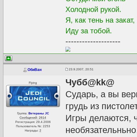
Холодной рукой.
Я, как тень на закат,
Иду за тобой.
--------------------
23.9.2007, 20:51
ОбиВан
Чубб@kk@
Flying
Сударь, а вы вер
грудь из пистоле
Группа:
Ветераны JC
Игры делаются, ч
Сообщений: 2614
Регистрация: 29.4.2006
Пользователь №: 2253
необязательньно,
Награды:
2