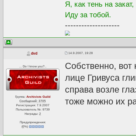
Я, как тень на закат,
Иду за тобой.
--------------------
14.9.2007, 19:28
dvd
Собственно, вот 
... Do I know you?..
лице Гривуса гл
справа возле гла
Группа:
Archivists Guild
тоже можно их р
Сообщений: 3705
Регистрация: 7.9.2007
Пользователь №: 9739
Награды:
2
Предупреждения:
(
0
%)