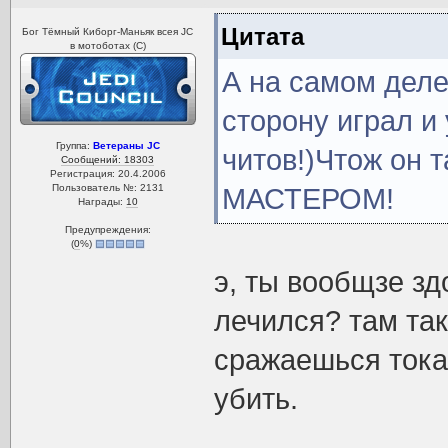
Цитата
Бог Тёмный Киборг-Маньяк всея JC
в мотоботах (С)
А на самом деле
сторону играл и 
Группа:
Ветераны JC
читов!)Чтож он 
Сообщений: 18303
Регистрация: 20.4.2006
Пользователь №: 2131
МАСТЕРОМ!
Награды:
10
Предупреждения:
(
0
%)
э, ты вообщзе зд
лечился? там так
сражаешься тока 
убить.