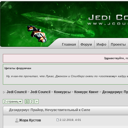
Главная
Форум
Инфо
Проекты
Здравствуйте, г
Цитаты форумчан
Ну, я как-то прочитал, что Лукас, Джексон и Спилберг сняли по «гостевому» кадр
Jedi Council
>
Jedi Council
>
Конкурсы
>
Конкурс Квент
>
Дезидериус П
2 страниц
1
2
>
Дезидериус Прайор
, Нечувствительный к Силе
2.12.2019, 4:01
Жора Кустов