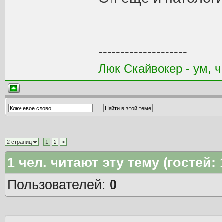
--------------------
Люк Скайвокер - ум, ч
2 страниц
1
2
>
1
чел. читают эту тему (гостей:
Пользователей:
0