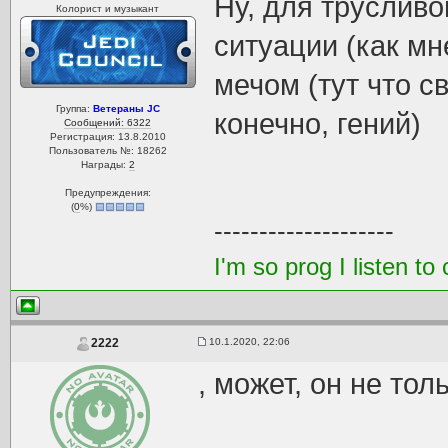
Ну, для трусливо
Колорист и музыкант
ситуации (как мн
мечом (тут что с
Группа:
Ветераны JC
конечно, гений)
Сообщений: 6322
Регистрация: 13.8.2010
Пользователь №: 18262
Награды:
2
Предупреждения:
(
0
%)
--------------------
I'm so prog I listen 
10.1.2020, 22:06
2222
, может, он не то