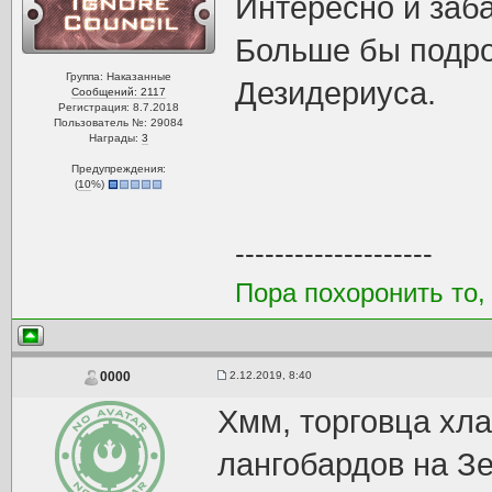
Интересно и заба
Больше бы подро
Группа: Наказанные
Дезидериуса.
Сообщений: 2117
Регистрация: 8.7.2018
Пользователь №: 29084
Награды:
3
Предупреждения:
(
10
%)
--------------------
Пора похоронить то,
2.12.2019, 8:40
0000
Хмм, торговца хла
лангобардов на Зе