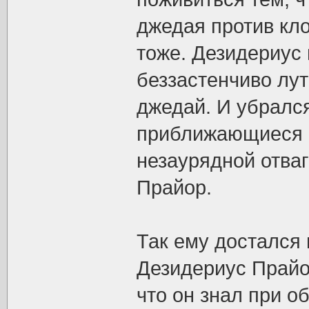
джедая против кло
тоже. Дезидериус 
беззастенчиво лу
джедай. И убралс
приближающиеся ш
незаурядной отваг
Прайор.
Так ему достался 
Дезидериус Прайор
что он знал при о