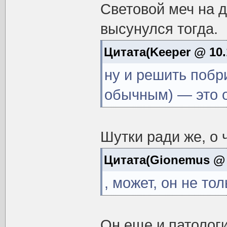
Световой меч на д
высунулся тогда.
Цитата(Keeper @ 10.
ну и решить побр
обычным) — это о
Шутки ради же, о 
Цитата(Gionemus @ 1
, может, он не то
Он еще и патологи