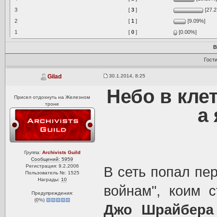
3
[
3
]
[27.
2
[
1
]
[9.09%]
1
[
0
]
[0.00%]
В
Гост
30.1.2014, 8:25
Gilad
Небо в клет
Присел отдохнуть на Железном
троне
а
Группа:
Archivists Guild
Сообщений: 5959
Регистрация: 9.2.2006
В сеть попал пе
Пользователь №: 1525
Награды:
10
войнам", коим с
Предупреждения:
(
0
%)
Джо Шрайбер