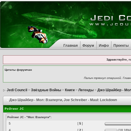
Главная
Форум
Инфо
Проекты
Здравствуйте, г
Цитаты форумчан
Палыч тряхнул стариной. Глав
Jedi Council
>
Звёздные Войны
>
Книги
>
Легенды
>
Джо Шрайбер - Мол
Джо Шрайбер - Мол: Взаперти
, Joe Schreiber - Maul: Lockdown
Рейтинг JC
Рейтинг JC - "Мол: Взаперти":
5
[
5
]
4
[
2
]
[18.18%]