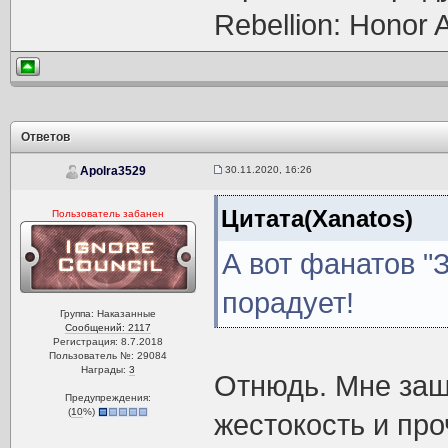
Rebellion: Honor
Ответов
30.11.2020, 16:26
Apolra3529
Цитата(Xanatos)
Пользователь забанен
А вот фанатов "
порадует!
Группа: Наказанные
Сообщений: 2117
Регистрация: 8.7.2018
Пользователь №: 29084
Награды:
3
Отнюдь. Мне заш
Предупреждения:
(
10
%)
жестокость и про