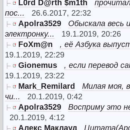
L0rd D@rth $m1th
прочитал
пос...
26.6.2017, 22:32
Apolra3529
Обыскала весь 
электронку...
19.1.2019, 20:26
FoXm@n
, её Азбука выпуст
19.1.2019, 22:29
Gionemus
, если перевод с
19.1.2019, 23:22
Mark_Remilard
Милая моя, 
чи...
20.1.2019, 0:42
Apolra3529
Восприму это не
20.1.2019, 4:12
Алекс Маклауд
Цитата(Apo