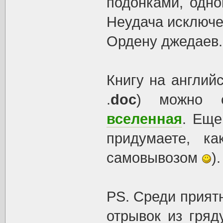
подонками, одно
Неудача исключен
Ордену джедаев.
Книгу на англий
.
doc
) можно 
вселенная
. Еще
придумаете, ка
самовывозом
).
PS. Среди приятн
отрывок из гряд