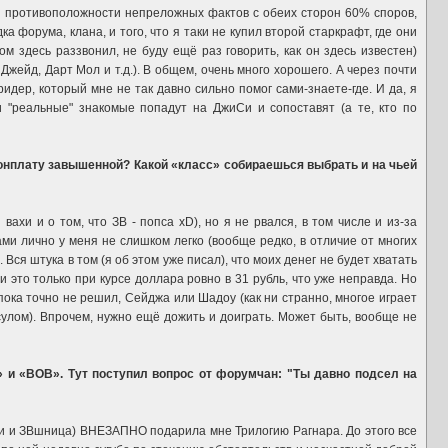
ой противоположности непреложных фактов с обеих сторон 60% споров,
форума, клана, и того, что я таки не купил второй старкрафт, где они
м здесь раззвонил, не буду ещё раз говорить, как он здесь известен)
жейд, Дарт Мол и т.д.). В общем, очень много хорошего. А через почти
идер, который мне не так давно сильно помог сами-знаете-где. И да, я
и "реальные" знакомые попадут на ДжиСи и сопоставят (а те, кто по
абонплату завышенной? Какой «класс» собираешься выбрать и на чьей
ахи и о том, что ЗВ - попса xD), но я не рвался, в том числе и из-за
ами лично у меня не слишком легко (вообще редко, в отличие от многих
Вся штука в том (я об этом уже писал), что моих денег не будет хватать
 это только при курсе доллара ровно в 31 рубль, что уже неправда. Но
, пока точно не решил, Сейджа или Шадоу (как ни странно, многое играет
улом). Впрочем, нужно ещё дожить и доиграть. Может быть, вообще не
 и «ВОВ». Тут поступил вопрос от форумчан: "Ты давно подсел на
ачи и ЗВшница) ВНЕЗАПНО подарила мне Трилогию Рагнара. До этого все