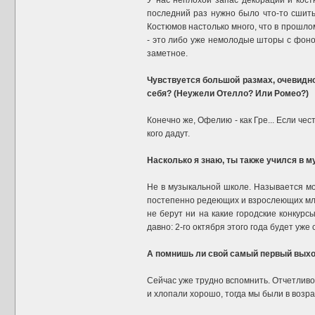
У нас неплохой запас декораций и костю
последний раз нужно было что-то сшить.
Костюмов настолько много, что в прошлом
- это либо уже немолодые шторы с фоном
заметное.
Чувствуется большой размах, очевидно
себя? (Неужели Отелло? Или Ромео?)
Конечно же, Офелию - как Гре... Если че
кого дадут.
Насколько я знаю, ты также учился в 
Не в музыкальной школе. Называется мо
постепенно редеющих и взрослеющих млад
не берут ни на какие городские конкурс
давно: 2-го октября этого года будет уже 
А помнишь ли свой самый первый выход
Сейчас уже трудно вспомнить. Отчетливо
и хлопали хорошо, тогда мы были в возраст