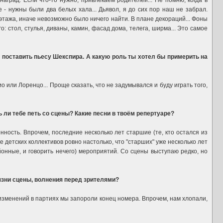
аград. Если что-то нужно, привлекаем родителей... Не помню, когда в
 - нужны были два белых хала... Дьявол, я до сих пор наш не забрал.
 этажа, иначе невозможно было ничего найти. В плане декораций... Фоны
 стол, стулья, диваны, камин, фасад дома, телега, ширма... Это самое
 поставить пьесу Шекспира. А какую роль ты хотел бы примерить на
о или Лоренцо... Проще сказать, что не задумывался и буду играть того,
ли тебе петь со сцены? Какие песни в твоём репертуаре?
ность. Впрочем, последние несколько лет старшие (те, кто остался из
детских коллективов ровно настолько, что "старших" уже несколько лет
айонные, и говорить нечего) мероприятий. Со сцены выступаю редко, но
язни сцены, волнения перед зрителями?
 изменений в партиях мы запороли конец номера. Впрочем, нам хлопали,