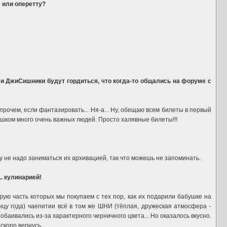
 или оперетту?
 и ДжиСишники будут гордиться, что когда-то общались на форуме с
рочем, если фантазировать... Ня-а... Ну, обещаю всем билеты в первый
лишком много очень важных людей. Просто халявные билеты!!!
у не надо заниматься их архивацией, так что можешь не запоминать.
. кулинарией!
орую часть которых мы покупаем с тех пор, как их подарили бабушке на
нцу года) чаепитии всё в том же ШНИ (тёплая, дружеская атмосфера -
обаивались из-за характерного черничного цвета... Но оказалось вкусно.
 скоро вернусь.