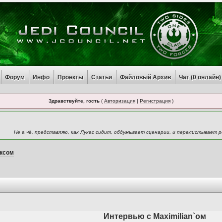
Форум
Инфо
Проекты
Статьи
Файловый Архив
Чат (
0
онлайн)
Здравствуйте, гость
(
Авторизация
|
Регистрация
)
Не а чё, представляю, как Лукас сидит, обдумывает сценарии, и перелистывает ро
ксом
Интервью с Maximilian`ом