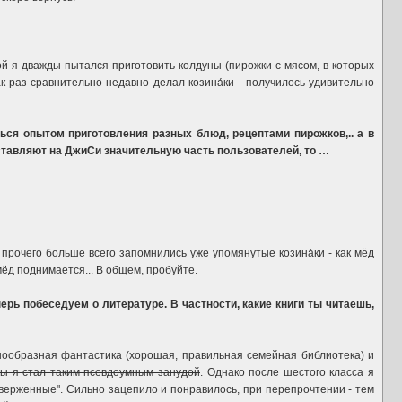
рой я дважды пытался приготовить колдуны (пирожки с мясом, в которых
к раз сравнительно недавно делал козина́ки - получилось удивительно
ся опытом приготовления разных блюд, рецептами пирожков,.. а в
оставляют на ДжиСи значительную часть пользователей, то …
прочего больше всего запомнились уже упомянутые козина́ки - как мёд
мёд поднимается... В общем, пробуйте.
рь побеседуем о литературе. В частности, какие книги ты читаешь,
азнообразная фантастика (хорошая, правильная семейная библиотека) и
бы я стал таким псевдоумным занудой
. Однако после шестого класса я
Отверженные". Сильно зацепило и понравилось, при перепрочтении - тем