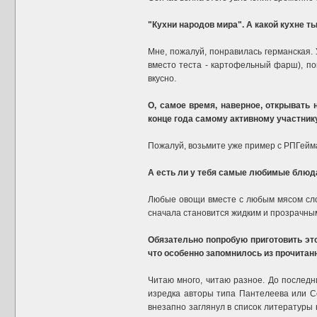
"Кухни народов мира". А какой кухне 
Мне, пожалуй, понравилась германская. 
вместо теста - картофельный фарш), пок
вкусно.
О, самое время, наверное, открывать
конце года самому активному участник
Пожалуй, возьмите уже пример с РПГейма
А есть ли у тебя самые любимые блюда
Любые овощи вместе с любым мясом слоям
сначала становится жидким и прозрачным,
Обязательно попробую приготовить это
что особенно запомнилось из прочитанн
Читаю много, читаю разное. До последн
изредка авторы типа Пантелеева или С
внезапно заглянул в список литературы 