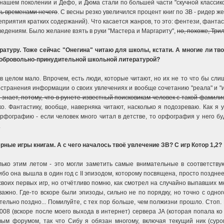
 нашем поколении и Дефо, и Дюма стали по большей части "скучной классикой"
ть временами нечего
. С весны резко увеличился процент книг по ЗВ - ридер ж
приятия кратких содержаний). Что касается жанров, то это: фентези, фантасти
ведениям. Было желание взять в руки "Мастера и Маргариту",
но, похоже, Три
атуру. Тоже сейчас "Онегина" читаю для школы, кстати. А многие ли тво
добровольно-принудительной школьной литературой?
в целом мало. Впрочем, есть люди, которые читают, но их не то что бы сли
странения информации о своих увлечениях и вообще сочетанию "реала" и "и
знает, потому, что в рунете известный поисковикам человек с такой фамили
о. Фантастику, вообще, наверняка читают, насколько я подозреваю. Как я 
орфографию - если человек много читал в детстве, то орфография у него б
.
ые игры книгам. А с чего началось твоё увлечение ЗВ? С игр Котор 1,2?
ько этим летом - это могли заметить самые внимательные в соответствую
 ибо она вышла в один год с II эпизодом, которому посвящена, просто поздне
своих первых игр, но отчётливо помню, как смотрел на случайно выпавших м
важно. Где-то вскоре были эпизоды, сильно не по порядку, но точно с одно
ительно поздно... Помилуйте, с тех пор больше, чем полжизни прошло. Ст
08 (вскоре после моего выхода в интернет) сервера JA (которая попала ко м
м форумом, так что Сибу я обязан многому, включая текущий ник (суров