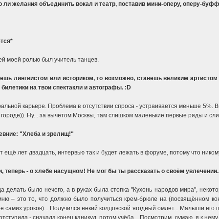
о ли желания объединить вокал и театр, поставив мини-оперу, оперу-буфф
ется*
ей моей ролью был учитель танцев.
ешь лингвистом или историком, то возможно, станешь великим артистом
 билетики на твои спектакли и автографы. :D
ральной карьере. Проблема в отсутствии спроса - устраивается меньше 5%. Вп
 городе)). Ну... за вычетом Москвы, там слишком маленькие первые ряды и с
евние: "Хлеба и зрелищ!"
 ещё лет двадцать, интервью так и будет лежать в форуме, потому что ником
 теперь - о хлебе насущном! Не мог бы ты рассказать о своём увлечении..
а делать было нечего, а в руках была стопка "Кухонь народов мира", некот
мню – это то, что должно было получиться крем-брюле на (посвящённом ко
 самих уроков)... Получился некий колдовской ягодный омлет... Малыши его п
тступила - сначала конец каникул, потом учёба... Посмотрим, думаю, я к нему