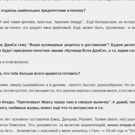
ты отдаёшь наибольшее предпочтение и почему?
У неё такие крепкие, простые, "мужские блюда"... Ещё белорусская, из кото
а не понял, что рецепт явно фейловый. Ещё, может быть, грузинская - я ка
 на ДжиСи тему "Ваши кулинарные рецепты и достижения"! Будем делить
у будет присвоено почетное звание «Кулинар Всея ДжиСи», а т.к. парни с
 в этом вопросе.
, что тебе больше всего нравится готовить?
и, сверху сыр/майонез и в духовку - просто, быстро, разнообразно. Но из 
 потом густеет, потом кажется, что орехов нарезал слишком много, а потом 
 блюдо. "Протягивает Максу чашку чаю и свежую выпечку". А давай, тепе
ого, любимые жанры, может ещё что-то интересное и т.п.
их лет основное составляли Емец, Донцова, Роулинг, Толкин (мало, но!) р
етон-Томпсона. Это, разумеется, за вычетом энциклопедий,
иначе, откуда 
на лето... Знакомство с классикой у меня началось с Гюго –« 93-ий год» и "