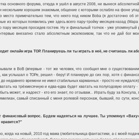
тка основного форума, откуда я ушёл в августе 2008, не вынеся абсолютн
 нескольким хорошим знакомым, общение с которыми ослабло на фоне упадка 
 место примечательно тем, что некто под ником Boba (я достаточно об это
рые из которых появились уже здесь всего пару-тройку месяцев назад (Мара Д
о пару месяцев просидев гостем. Ну и финальный толчок - уже упомянутый р
интервью внезапно стало абсолютным эксклюзивом, так что не дай бог мо
ходит онлайн игра ТОР. Планируешь ли ты играть в неё, не считаешь ли 
ывали в ВоВ (впервые - тот же человек, что сообщил мне о существовании в
, как услышал о ТОРе, решил - беру! И планирую до сих пор, хотя с финанс
 до недавнего времени не имел стабильных карманных - просто не нуждался). 
ватать на трёхмесячную и едва-едва будет хватать на полугодовую оплату - и
быть может, и надоест - кто его знает, по отзывам... Играть буду за Консула
милиан, самый списанный с меня ролевой персонаж, бывший, по сути, конс
т финансовый вопрос. Будем надеяться на лучшее. Ты упомянул «Ваху»
 нравится?"
но, когда на новый, 2010 год мама (любительница фантастики, а с моей под