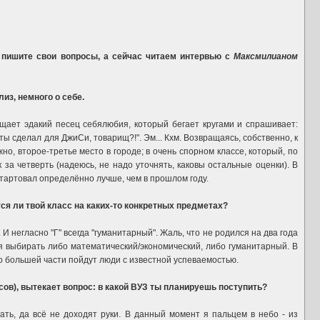
пишите свои вопросы, а сейчас читаем интервью с
Максмилианом
из, немного о себе.
ещает эдакий песец себялюбия, который бегает кругами и спрашивает:
 ты сделал для ДжиСи, товарищ?!". Эм... Кхм. Возвращаясь, собственно, к
но, второе-третье место в городе; в очень спорном классе, который, по
за четверть (надеюсь, не надо уточнять, каковы остальные оценки). В
о стартовал определённо лучше, чем в прошлом году.
ется ли твой класс на каких-то конкретных предметах?
 И негласно "Г" всегда "гуманитарный". Жаль, что не родился на два года
тся выбирать либо математический/экономический, либо гуманитарный. В
по большей части пойдут люди с известной успеваемостью.
сов), вытекает вопрос: в какой ВУЗ ты планируешь поступить?
тать, да всё не доходят руки. В данный момент я пальцем в небо - из