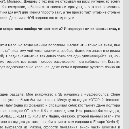
), Мольер... Донцову с тех пор не открывал ни разу, интерес ко всему
е. Как следствие, забил на этот список литературы, за что расплачиваюсь
ка (да ну?) для чтения "просто так", а "не просто так" читаю не столько
логии, Дилогии и НОД надолго его отодвинули
.
и сверстники вообще читают книги? Интересует ли их фантастика, в
шком мало, но точно меньше половины. Насчёт ЗВ - точно не знаю, ибо
нета" ,
поэтому мой «вконтактик» и, вообще, фамилию знают вне реала
ей)
. Среди знакомых не так давно появился один увлекающийся ЗВ, но -
уже говорил, всё выше - скорее рассуждения, чем наблюдения. Кстати,
удет подсознательно хорошая, даже если в правилах русского языка он
щем разделе. Моё знакомство с ЗВ началось с «Battlegroungs: Clone
е - её уже не было бы в магазинах. Минутку, за год до КОТОРа? Неважно.
не Набу (одна из фракций) и спрашивал себя: кто такие? Даже полтора
го из эпизодов ОТ, а V и II были последними. Или раньше батлраундса,
оп. БОЛЬШЕ, ЧЕМ ПОЛЖИЗНИ? Ладно, неважно. Второй важный этап - это
не за год-два до того, причём в пиратском издании с Escape Yavin 4).
о выковался из Maxim), скорости печатания, энной части цинизма и