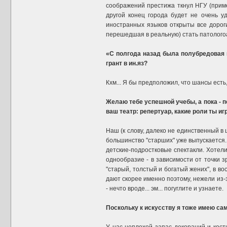
соображений престижа ткнул НГУ (примеч
другой конец города будет не очень уд
иностранных языков открыты все дорог
перешедшая в реальную) стать патолого
«С полгода назад была полубредовая 
грант в ин.яз?
Кхм... Я бы предположил, что шансы есть,
Желаю тебе успешной учебы, а пока - п
ваш театр: репертуар, какие роли ты игр
Наш (к слову, далеко не единственный в 
большинство "старших" уже выпускается. 
детские-подростковые спектакли. Хотели
однообразие - в зависимости от точки 
"старый, толстый и богатый жених", в во
дают скорее именно поэтому, нежели из-
- нечто вроде... эм... погуглите и узнаете.
Поскольку к искусству я тоже имею сам