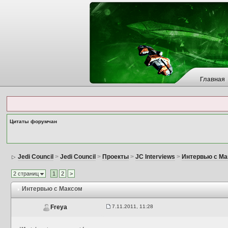
Главная
Цитаты форумчан
Jedi Council
>
Jedi Council
>
Проекты
>
JC Interviews
>
Интервью с Ма
2 страниц
1
2
>
Интервью с Максом
7.11.2011, 11:28
Freya