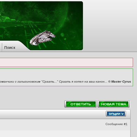
Поиск
манчики с галыгиновским "Сраать..." Сраать я хотел на ваш канон...
© Master Cyrus
Сообщение
#1