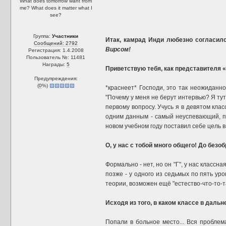
What does tomorrow want from
me? What does it matter what I
see?
Группа:
Участники
Итак, камрад Инди любезно согласил
Сообщений: 2792
Вирсом!
Регистрация: 1.4.2008
Пользователь №: 11481
Награды:
5
Приветствую тебя, как представителя 
Предупреждения:
(
0
%)
*краснеет* Господи, это так неожиданн
"Почему у меня не берут интервью? Я тут 
первому вопросу. Учусь я в девятом клас
одним данным - самый неуспевающий, по 
новом учебном году поставил себе цель вы
О, у нас с тобой много общего! До безо
Формально - нет, но он "Г", у нас классн
позже - у одного из седьмых по пять ур
теории, возможен ещё "естество-что-то-т
Исходя из того, в каком классе в даль
Попали в больное место... Вся проблем