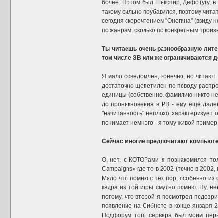
более. Потом был Шекспир, Дефо (угу, в
такому сильно поубавился,
поэтому чита
сегодня скорочтением "Онегина" (ввиду не
по жанрам, сколько по конкретным произ
Ты читаешь очень разнообразную литер
том числе ЗВ или же ограничиваются 
Я мало осведомлён, конечно, но читают 
достаточно щепетилен по поводу распро
единицы (собственно, фамилию никто не 
до проникновения в РВ - ему ещё далек
"начитанность" неплохо характеризует 
понимает немного - я тому живой пример
Сейчас многие предпочитают компьютерн
О, нет, с КОТОРами я познакомился тол
Campaigns» где-то в 2002 (точно в 2002,
Мало что помню с тех пор, особенно из 
кадра из той игры смутно помню. Ну, не
потому, что второй я посмотрел подозр
появление на Сибнете в конце января 20
Подфорум того сервера был моим первы