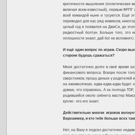
критичности мышления (политическая ве
включая всем известный), первым ФРПГ и
всей командой ныне и тусуются. Ещё это
переводил для нас ряд комиксов, некото
целый год я появился на ДжиСи, до этог
редкостный болтун. Больше того, это 
оплошности знают, дай бог не вспомнят).
И ещё один вопрос по играм. Скоро вы
стороне будешь сражаться?
Меня достаточно долго в своё время заз
финансового вопроса. Вскоре после того
сверстников, прошу деньги у родителей и
на ежемесячную, едва-едва-едва будет х
думаю, что справлюсь. А за полгода ТОР, 
родившийся около сибнета мастер Макси
куплю - кто его знает.
Действительно многих игроков волнуе
Вархаммер, и кто тебе больше всех там
Нет, на Ваху я подсел достаточно недав