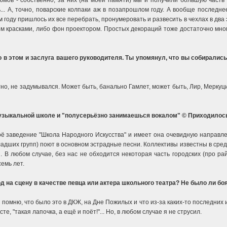
мов - собственно, за них (на моей памяти) мы и получили большую часть н
.. А, точно, поварские колпаки аж в позапрошлом году. А вообще последнее
 году пришлось их все перебрать, пронумеровать и развесить в чехлах в два
 красками, либо фон проектором. Простых декораций тоже достаточно много:
 в этом и заслуга вашего руководителя. Ты упомянул, что вы собирались
стно, не задумывался. Может быть, банально Гамлет, может быть, Лир, Меркуци
музыкальной школе и "полусерьёзно занимаешься вокалом" © Приходилось 
ё заведение "Школа Народного Искусства" и имеет она очевидную направлен
ших групп) поют в основном эстрадные песни. Коллективы известны в среде 
ы. В любом случае, без нас не обходится некоторая часть городских (про р
семь лет.
 на сцену в качестве певца или актера школьного театра? Не было ли бо
 помню, что было это в ДКЖ, на Дне Пожилых и что из-за каких-то последних
е, "такая лапочка, а ещё и поёт!"... Но, в любом случае я не струсил.