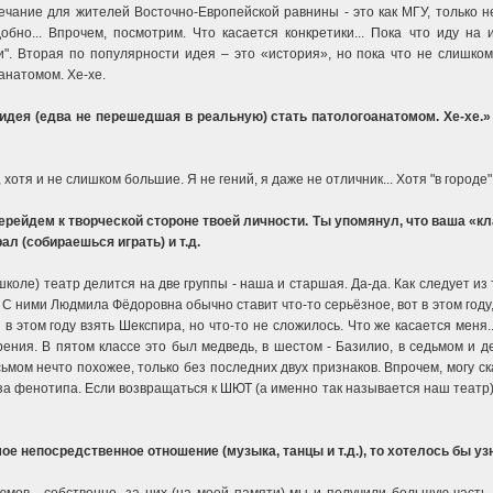
ание для жителей Восточно-Европейской равнины - это как МГУ, только не 
обно... Впрочем, посмотрим. Что касается конкретики... Пока что иду на 
и". Вторая по популярности идея – это «история», но пока что не слишк
анатомом. Хе-хе.
идея (едва не перешедшая в реальную) стать патологоанатомом. Хе-хе.»
 хотя и не слишком большие. Я не гений, я даже не отличник... Хотя "в городе"
ерейдем к творческой стороне твоей личности. Ты упомянул, что ваша «кл
ал (собираешься играть) и т.д.
школе) театр делится на две группы - наша и старшая. Да-да. Как следует из
С ними Людмила Фёдоровна обычно ставит что-то серьёзное, вот в этом году, к
 в этом году взять Шекспира, но что-то не сложилось. Что же касается меня.
зрения. В пятом классе это был медведь, в шестом - Базилио, в седьмом и
сьмом нечто похожее, только без последних двух признаков. Впрочем, могу ск
за фенотипа. Если возвращаться к ШЮТ (а именно так называется наш театр)
ое непосредственное отношение (музыка, танцы и т.д.), то хотелось бы у