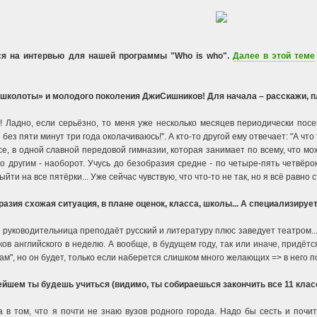
ся на интервью для нашей программы "Who is who".
Далее в этой теме
«школоты» и молодого поколения ДжиСишников! Для начала – расскажи, пл
о! Ладно, если серьёзно, то меня уже несколько месяцев периодически пос
без пяти минут три года околачиваюсь!". А кто-то другой ему отвечает: "А что
се, в одной славной передовой гимназии, которая занимает по всему, что мож
другим - наоборот. Учусь до безобразия средне - по четыре-пять четвёрок 
йти на все пятёрки... Уже сейчас чувствую, что что-то не так, но я всё равн
бразия схожая ситуация, в плане оценок, класса, школы... А специализиру
ая руководительница преподаёт русский и литературу плюс заведует театром...
оков английского в неделю. А вообще, в будущем году, так или иначе, придё
ам", но он будет, только если наберется слишком много желающих => в него 
нейшем ты будешь учиться (видимо, ты собираешься закончить все 11 клас
а в том, что я почти не знаю вузов родного города. Надо бы сесть и почи