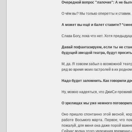
Очередной вопрос "лапочке": А не был
О чём вы? Мы только оперетты и ставим.
А может вы ещё и балет ставите? *сме
Слава Богу, пока что нет. Хотя предыдущ
Давай пофантазируем, если ты не стан
будущей звездой театра, будут просить
М, да. Я совсем забыл о возможной теат
ряд во время моих гастролей в их родном
Надо будет запомнить. Как говорили др
Ну, можно надеяться, что ДжиСи проживёт
О зрелищах мы уже немного поговорили,
Оно пришло спонтанно этой весной, когд
работе Восьмого марта. Первое, что по
пожалуй, для меня она даже порой важнее
Сейчас волна этого увлечения временно о