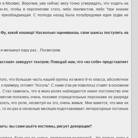
в Москве). Впрочем, уже сейчас могу точно утверждать, что ездить на
ин.яз, чтобы в перспективе стать либо лингвистом, либо "при знании
ом преобладающая. С полгода назад была полубредовая идея (едва не
 Фу, какой кошмар! Насколько оцениваешь свои шансы поступить на
 и мелькнул пару раз... Посмотрим.
ассная» заведует театром. Поведай нам, что «из себя» представляет
 того, что большая часть нашей группы из моего 9-го класса, абсолютное
 примеру, готовят "Ассоль". С нами (так уж повелось) ставят в основном
.. Стал замечать, что в моих ролях наблюдается некое постоянство или
 девятом попались очень похожие отрицательные персонажи из разряда
азать, что роли, несмотря на это, очень живые. Мне кажется, что мне их
, то он раз в несколько месяцев подготавливает литературные гостиные
знать: вы сами шьёте костюмы, рисует декорации?