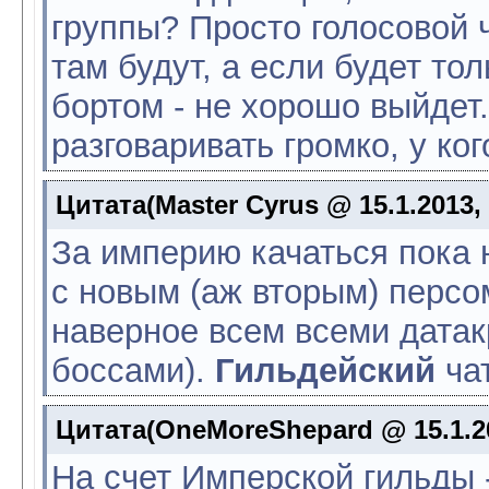
группы? Просто голосовой 
там будут, а если будет тол
бортом - не хорошо выйдет.
разговаривать громко, у кого
Цитата(Master Cyrus @ 15.1.2013,
За империю качаться пока 
с новым (аж вторым) персо
наверное всем всеми дата
боссами).
Гильдейский
ча
Цитата(OneMoreShepard @ 15.1.20
На счет Имперской гильды 