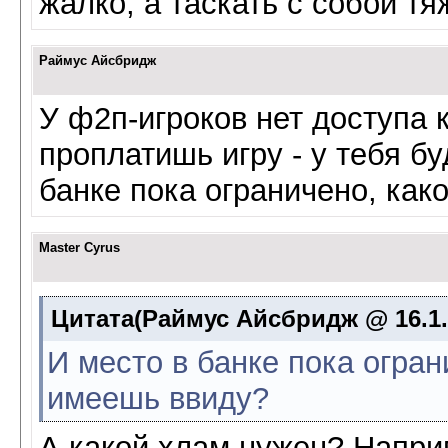
жалко, а таскать с собой т
Раймус Айсбридж
У ф2п-игроков нет доступа к
проплатишь игру - у тебя бу
банке пока ограничено, как
Master Cyrus
Цитата(Раймус Айсбридж @ 16.1.
И место в банке пока огран
имеешь ввиду?
А какой хлам нужен? Напр