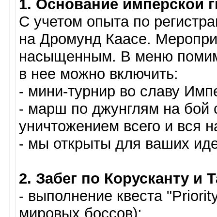
1. Основание имперской 
С учетом опыта по регистра
на Дромунд Каасе. Меропри
насыщенным. В меню помим
в нее можно включить:
- мини-турнир во славу Имп
- марш по джунглям на бой
уничтожением всего и вся н
- мы открыты для ваших ид
2. Забег по Корусканту и 
- выполнение квеста "Priorit
мировых боссов);