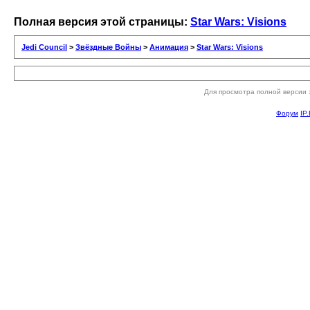
Полная версия этой страницы:
Star Wars: Visions
Jedi Council
>
Звёздные Войны
>
Анимация
>
Star Wars: Visions
Для просмотра полной версии 
Форум
IP