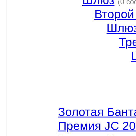
Шлюз
(0 с
Второй
Шлю
Тр
Золотая Бант
Премия JC 2