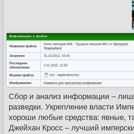
Информация о файле
Агент империи #06 - Трудные мишени #01 от
Niemand's
Название файла
Shadowfeed
Загружен
31.10.2012, 16:43
Последнее
3.11.2012, 12:56
обновление
(rar - application/rar)
Формат файла
Изображение
Нажмите для просмотра изображения
Сбор и анализ информации – лишь
разведки. Укрепление власти Импе
хороши любые средства: явные, 
Джейхан Кросс – лучший имперски