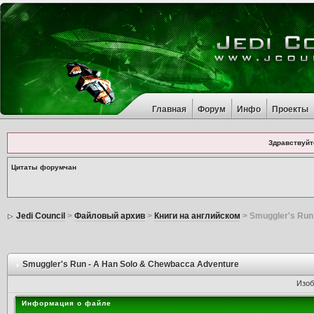
Главная
Форум
Инфо
Проекты
Здравствуйт
Цитаты форумчан
Jedi Council
>
Файловый архив
>
Книги на английском
> Smuggler's Run
Smuggler's Run - A Han Solo & Chewbacca Adventure
Изоб
Информация о файле