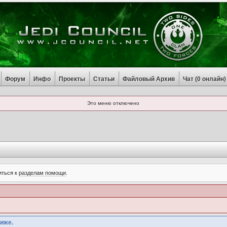
Форум
Инфо
Проекты
Статьи
Файловый Архив
Чат (
0
онлайн)
Это меню отключено
иться к
разделам помощи
.
иже.