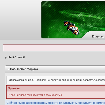
Главная
Jedi Council
Сообщение форума
Обнаружена ошибка. Если вам неизвестны причины ошибки, попробуйте обрат
Причина:
У вас нет прав открытия тем в этом форуме
Сейчас вы не авторизованы. Можете сделать это, используя форму н