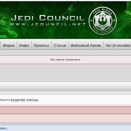
Форум
Инфо
Проекты
Статьи
Файловый Архив
Чат (
0
онлайн)
Это меню отключено
иться к
разделам помощи
.
иже.