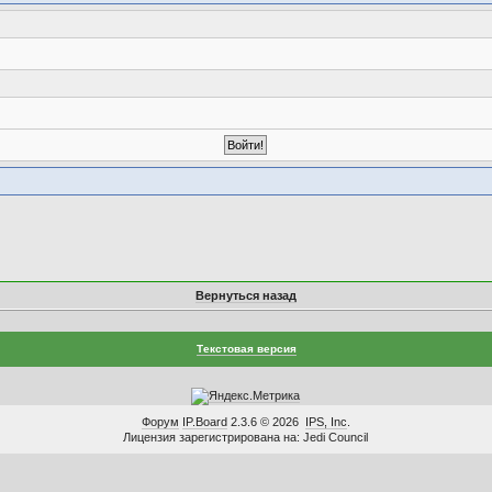
Вернуться назад
Текстовая версия
Форум
IP.Board
2.3.6 © 2026
IPS, Inc
.
Лицензия зарегистрирована на: Jedi Council