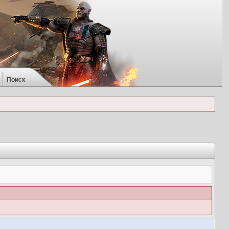
Поиск