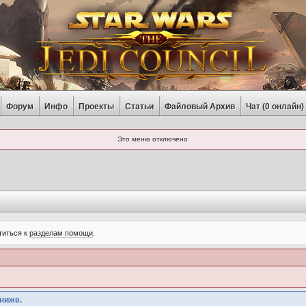
Форум
Инфо
Проекты
Статьи
Файловый Архив
Чат (
0
онлайн)
Это меню отключено
титься к
разделам помощи
.
ниже.