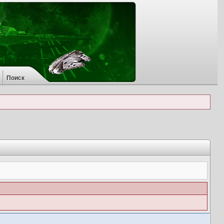
Поиск