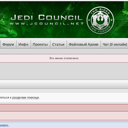
Форум
Инфо
Проекты
Статьи
Файловый Архив
Чат (
0
онлайн)
Это меню отключено
титься к
разделам помощи
.
ниже.