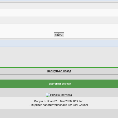
Вернуться назад
Текстовая версия
Форум
IP.Board
2.3.6 © 2026
IPS, Inc
.
Лицензия зарегистрирована на: Jedi Council