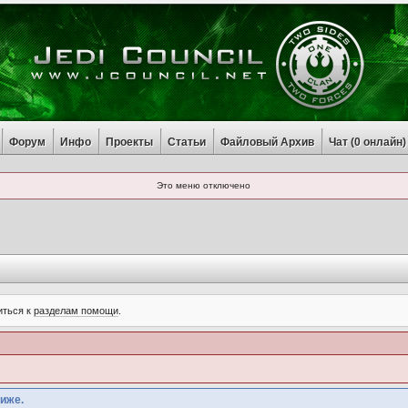
Форум
Инфо
Проекты
Статьи
Файловый Архив
Чат (
0
онлайн)
Это меню отключено
иться к
разделам помощи
.
иже.