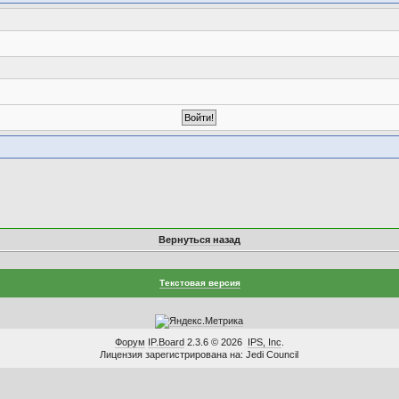
Вернуться назад
Текстовая версия
Форум
IP.Board
2.3.6 © 2026
IPS, Inc
.
Лицензия зарегистрирована на: Jedi Council