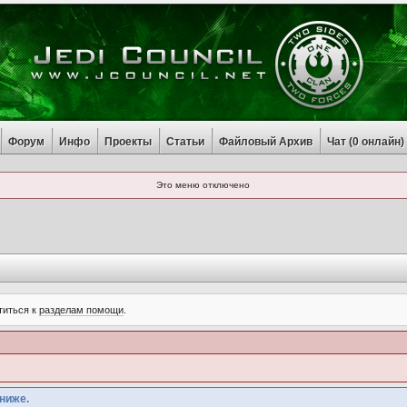
Форум
Инфо
Проекты
Статьи
Файловый Архив
Чат (
0
онлайн)
Это меню отключено
титься к
разделам помощи
.
ниже.