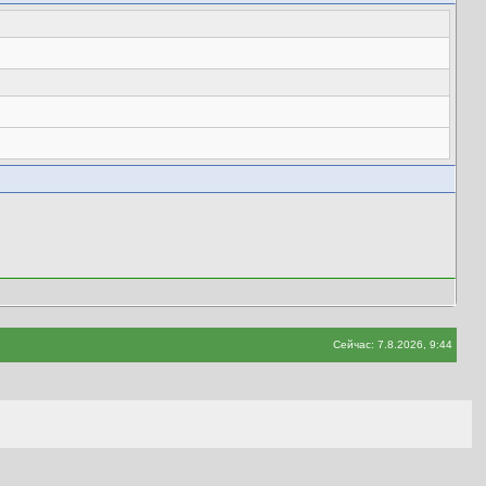
Сейчас: 7.8.2026, 9:44