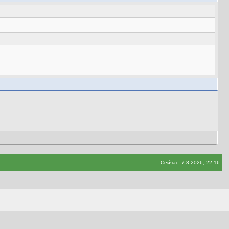
Сейчас: 7.8.2026, 22:16