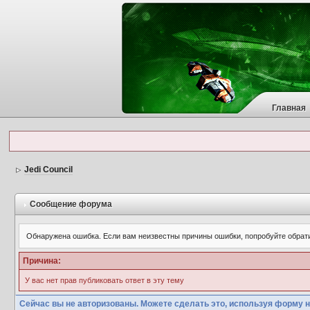
Главная
Jedi Council
Сообщение форума
Обнаружена ошибка. Если вам неизвестны причины ошибки, попробуйте обрат
Причина:
У вас нет прав публиковать ответ в эту тему
Сейчас вы не авторизованы. Можете сделать это, используя форму н