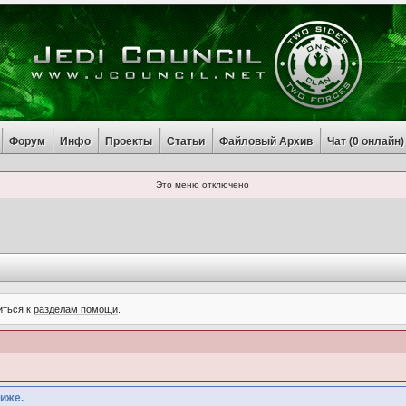
Форум
Инфо
Проекты
Статьи
Файловый Архив
Чат (
0
онлайн)
Это меню отключено
иться к
разделам помощи
.
иже.