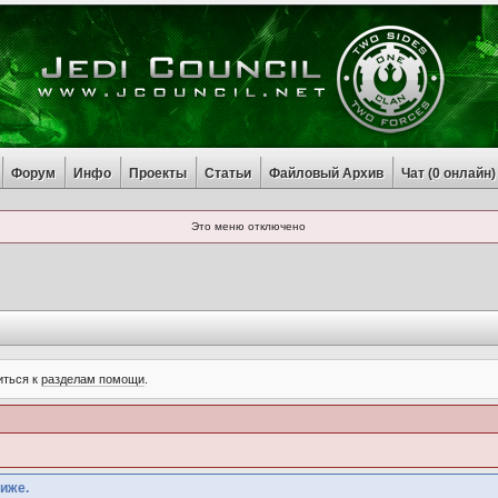
Форум
Инфо
Проекты
Статьи
Файловый Архив
Чат (
0
онлайн)
Это меню отключено
иться к
разделам помощи
.
иже.