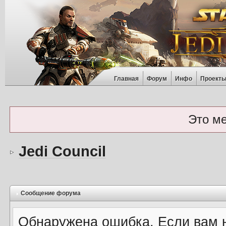
Главная
Форум
Инфо
Проект
Это м
Jedi Council
Сообщение форума
Обнаружена ошибка. Если вам 