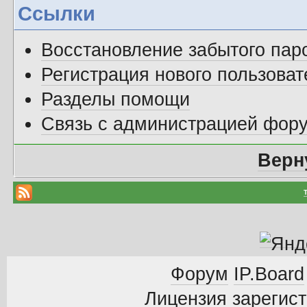
Ссылки
Восстановление забытого пар
Регистрация нового пользоват
Разделы помощи
Связь с администрацией фор
Верн
Форум
IP.Board
Лицензия зарегист