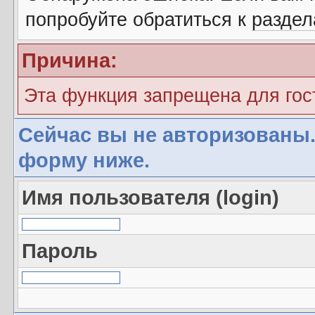
попробуйте обратиться к
разде
Причина:
Эта функция запрещена для гос
Сейчас вы не авторизованы.
форму ниже.
Имя пользователя (login)
Пароль