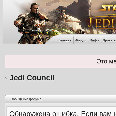
Главная
Форум
Инфо
Проект
Это м
Jedi Council
Сообщение форума
Обнаружена ошибка. Если вам 