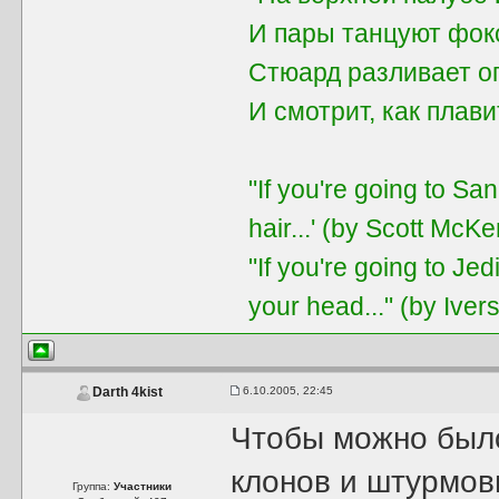
И пары танцуют фок
Стюард разливает о
И смотрит, как плави
"If you're going to Sa
hair...' (by Scott McKe
"If you're going to J
your head..." (by Iver
6.10.2005, 22:45
Darth 4kist
Чтобы можно было 
клонов и штурмов
Группа:
Участники