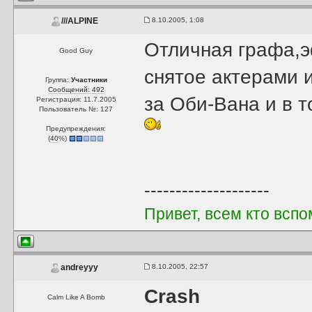
8.10.2005, 1:08
///ALPINE
Отличная графа,э
Good Guy
снятое актерами 
Группа:
Участники
Сообщений: 492
за Оби-Вана и в 
Регистрация: 11.7.2005
Пользователь №: 127
Предупреждения:
(
40
%)
--------------------
Привет, всем кто вспо
8.10.2005, 22:57
andreyyy
Crash
Calm Like A Bomb