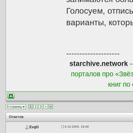
Голосуем, отпис
варианты, которы
--------------------
starchive.network
—
порталов про «Звё
книг по
9 страниц
1
2
3
>
»
Ответов
6.10.2005, 19:49
EvgO