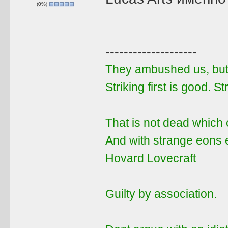
(
0
%)
--------------------
They ambushed us, but 
Striking first is good. Str
That is not dead which 
And with strange eons 
Hovard Lovecraft
Guilty by assoсiation.