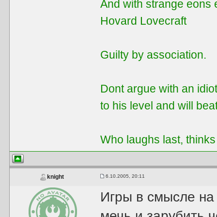
And with strange eons 
Hovard Lovecraft
Guilty by assoсiation.
Dont argue with an idiot
to his level and will be
Who laughs last, thinks
6.10.2005, 20:11
knight
Игры в смысле на 
мечь и зарубить ч