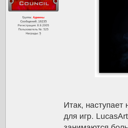
Группа:
Админы
Сообщений: 16235
Регистрация: 8.9.2005
Пользователь №: 525
Награды:
5
Итак, наступает 
для игр. LucasAr
занимаются боль