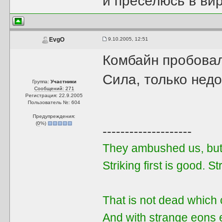
и преселюсь в ви
9.10.2005, 12:51
EvgO
Комбайн пробова
Сила, только недо
Группа:
Участники
Сообщений: 271
Регистрация: 22.9.2005
Пользователь №: 604
Предупреждения:
(
0
%)
--------------------
They ambushed us, but 
Striking first is good. Str
That is not dead which 
And with strange eons 