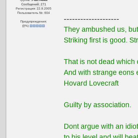
Сообщений: 271
Регистрация: 22.9.2005
Пользователь №: 604
--------------------
Предупреждения:
(
0
%)
They ambushed us, but 
Striking first is good. Str
That is not dead which 
And with strange eons 
Hovard Lovecraft
Guilty by assoсiation.
Dont argue with an idiot
to his level and will be