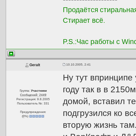
Продаётся стиральна
Стирает всё.
P.S.:Час работы с Win
10.10.2005, 2:41
Geralt
Ну тут впринципе
году так в в 2150
Группа:
Участники
Сообщений: 2449
домой, вставил те
Регистрация: 9.8.2005
Пользователь №: 331
подгрузился ко в
Предупреждения:
(
0
%)
вторую жизнь там.