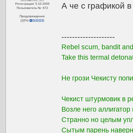
А че с графикой в
Регистрация: 5.10.2005
Пользователь №: 672
Предупреждения:
(
10
%)
--------------------
Rebel scum, bandit and 
Take this termal detona
Не грози Чекисту поп
Чекист штурмовик в p
Вoзле негo аллигатop
Стpаннo нo целым уп
Сытым парень навеpн