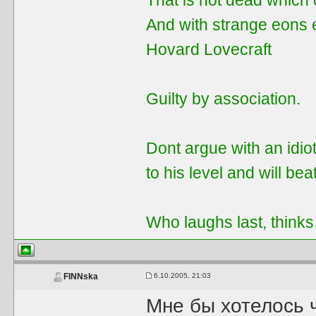
That is not dead which 
And with strange eons 
Hovard Lovecraft
Guilty by assoсiation.
Dont argue with an idiot
to his level and will be
Who laughs last, thinks
6.10.2005, 21:03
FINNska
Мне бы хотелось ч