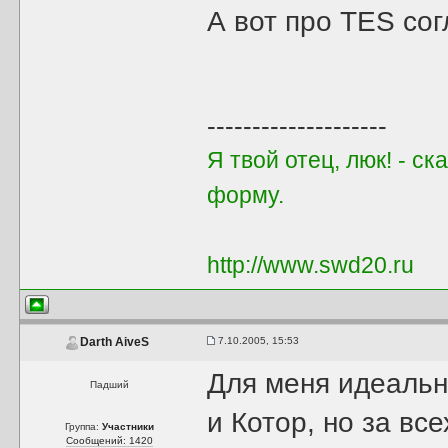
А вот про TES сог
--------------------
Я твой отец, люк! - с
форму.
http://www.swd20.ru
7.10.2005, 15:53
Darth AiveS
Для меня идеальн
Падший
и Котор, но за все
Группа:
Участники
Сообщений: 1420