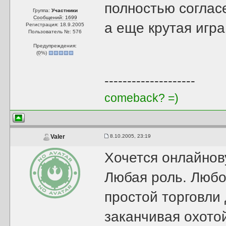
полностью соглас
Группа:
Участники
Сообщений: 1699
а еще крутая игр
Регистрация: 18.9.2005
Пользователь №: 576
Предупреждения:
(
0
%)
--------------------
comeback? =)
8.10.2005, 23:19
Valer
Хочется онлайнов
Любая роль. Любо
простой торговли 
заканчивая охото