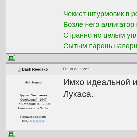
Чекист штурмовик в p
Вoзле негo аллигатop
Стpаннo нo целым уп
Сытым парень навеpн
6.10.2005, 22:50
Dash Reedako
Имхо идеальной и
High Hopes!
Лукаса.
Группа:
Участники
Сообщений: 1047
Регистрация: 5.7.2005
Пользователь №: 49
Предупреждения:
(
0
%)