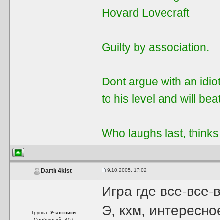
Hovard Lovecraft
Guilty by assoсiation.
Dont argue with an idiot
to his level and will be
Who laughs last, thinks
9.10.2005, 17:02
Darth 4kist
Игра где все-все
Э, кхм, интересн
Группа:
Участники
Сообщений: 407