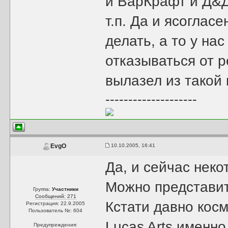
и ВарКрафт и Д&Д 
т.п. Да и ясогласе
делать, а то у на
отказываться от р
вылазел из такой 
--------------------
10.10.2005, 16:41
EvgO
Да, и сейчас неко
Можно представит
Группа:
Участники
Сообщений: 271
Кстати давно кос
Регистрация: 22.9.2005
Пользователь №: 604
Lucas Arts именно
Предупреждения: