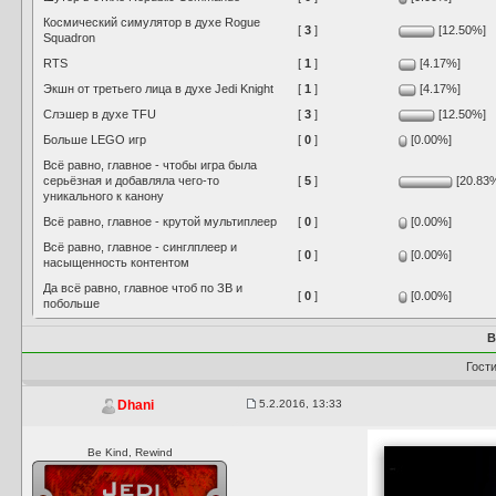
Космический симулятор в духе Rogue
[
3
]
[12.50%]
Squadron
RTS
[
1
]
[4.17%]
Экшн от третьего лица в духе Jedi Knight
[
1
]
[4.17%]
Слэшер в духе TFU
[
3
]
[12.50%]
Больше LEGO игр
[
0
]
[0.00%]
Всё равно, главное - чтобы игра была
серьёзная и добавляла чего-то
[
5
]
[20.83
уникального к канону
Всё равно, главное - крутой мультиплеер
[
0
]
[0.00%]
Всё равно, главное - синглплеер и
[
0
]
[0.00%]
насыщенность контентом
Да всё равно, главное чтоб по ЗВ и
[
0
]
[0.00%]
побольше
В
Гост
5.2.2016, 13:33
Dhani
Be Kind, Rewind