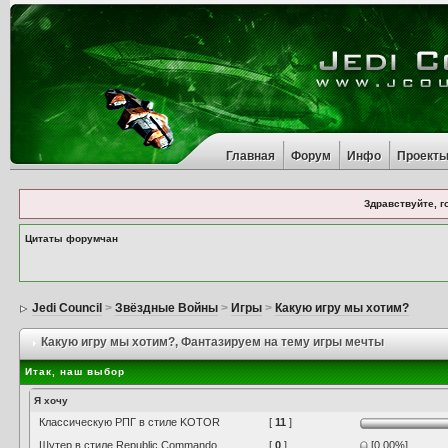
Главная
Форум
Инфо
Проект
Здравствуйте, г
Цитаты форумчан
Jedi Council
>
Звёздные Войны
>
Игры
>
Какую игру мы хотим?
Какую игру мы хотим?
, Фантазируем на тему игры мечты
Итак, наш выбор
Я хочу
Классическую РПГ в стиле KOTOR
[
11
]
Шутер в стиле Republic Commando
[
0
]
[0.00%]