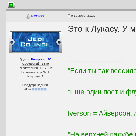
6.10.2005, 22:36
Iverson
Это к Лукасу. У
--------------------
Группа:
Ветераны JC
Сообщений: 1846
Регистрация: 1.7.2005
"Если ты так всесиле
Пользователь №: 9
Награды:
1
Предупреждения:
(
0
%)
"Ещё один пост и флу
Iverson = Айверсон,
"На верхней палубе 