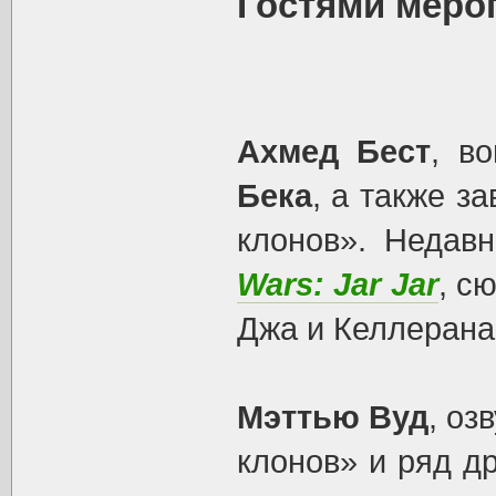
Гостями мероп
Ахмед Бест
, в
Бека
, а также з
клонов». Недав
Wars: Jar Jar
, с
Джа и Келлерана
Мэттью Вуд
, оз
клонов» и ряд д