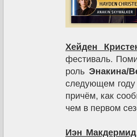
Хейден Кристе
фестиваль. Поми
роль
Энакина/В
следующем году 
причём, как соо
чем в первом сез
Иэн Макдермид