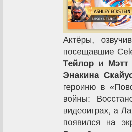
Актёры, озвучи
посещавшие Cele
Тейлор
и
Мэтт
Энакина Скайу
героиню в «Пов
войны: Восстан
видеоиграх, а Л
появился на эк