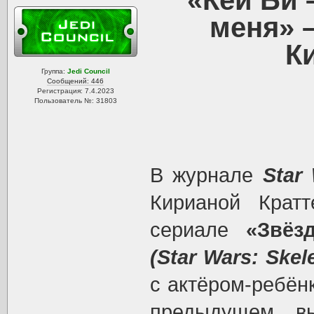
«Кей Би 
меня» –
К
Группа:
Jedi Council
Сообщений: 446
Регистрация: 7.4.2023
Пользователь №: 31803
В журнале
Star
Кирианой Крат
сериале
«Звёз
(Star Wars: Skel
с актёром-ребён
предыдущем вы