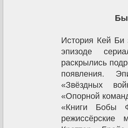
Бы
История Кей Би 
эпизоде сер
раскрылись подр
появления. Э
«Звёздных в
«Опорной коман
«Книги Бобы 
режиссёрские 