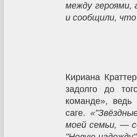
между героями, 
и сообщили, что 
Кириана Краттер
задолго до тог
команде», ведь
саге.
«"Звёздны
моей семьи, — 
"Новую надежду"