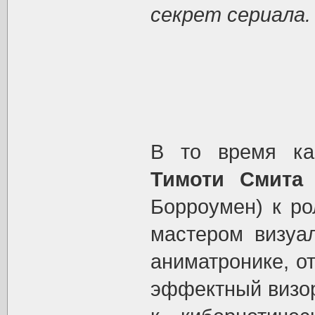
секрет сериала.
В то время ка
Тимоти Смита
(
Борроумен) к р
мастером визуа
аниматронике, о
эффектный визор