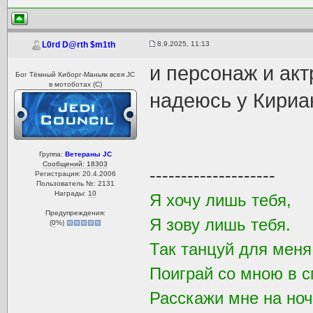
8.9.2025, 11:13
L0rd D@rth $m1th
и персонаж и акт
Бог Тёмный Киборг-Маньяк всея JC
в мотоботах (С)
надеюсь у Кириа
Группа:
Ветераны JC
Сообщений: 18303
--------------------
Регистрация: 20.4.2006
Пользователь №: 2131
Награды:
10
Я хочу лишь тебя,
Предупреждения:
Я зову лишь тебя.
(
0
%)
Так танцуй для мен
Поиграй со мною в с
Расскажи мне на ноч