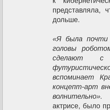
к кибернетиче
представляла, ч
дольше.
«Я была почти 
головы робото
сделают с
футуристическо
вспоминает Кр
концепт-арт вн
волнительно».
Ч
актрисе, было п