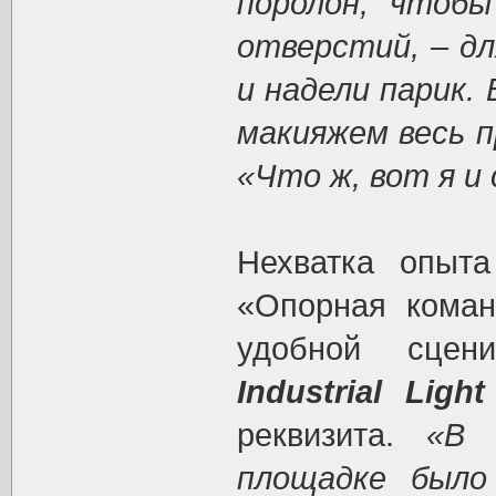
поролон, чтобы
отверстий, – дл
и надели парик.
макияжем весь пр
«Что ж, вот я и 
Нехватка опыта
«Опорная коман
удобной сцен
Industrial Ligh
реквизита.
«В 
площадке было