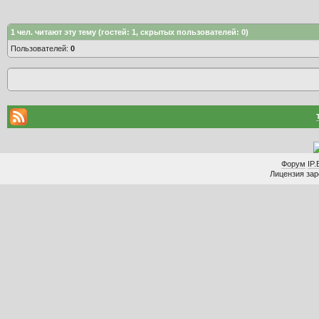
1
чел. читают эту тему (гостей: 1, скрытых пользователей: 0)
Пользователей:
0
Форум
IP.
Лицензия заре