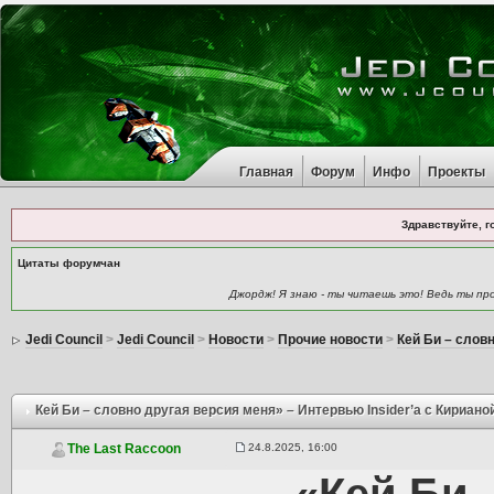
Главная
Форум
Инфо
Проекты
Здравствуйте, г
Цитаты форумчан
Джордж! Я знаю - ты читаешь это! Ведь ты про
Jedi Council
>
Jedi Council
>
Новости
>
Прочие новости
>
Кей Би – словн
Кей Би – словно другая версия меня» – Интервью Insider’а с Кириано
24.8.2025, 16:00
The Last Raccoon