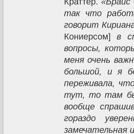
Краттер.
«Брайс 
так что работ
говорит Кириана
Кониерсом]
в с
вопросы, котор
меня очень важ
большой, и я б
переживала, чт
тут, то там бы
вообще спраши
гораздо увере
замечательная и