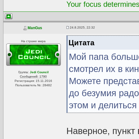
Your focus determines 
24.8.2025, 22:32
ManGus
Цитата
На страже мира
Мой папа большо
смотрел их в кин
Группа:
Jedi Council
Сообщений: 1790
Можете представ
Регистрация: 15.11.2016
Пользователь №: 28482
до безумия радос
этом и делиться
Наверное, пункт 