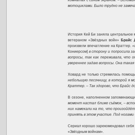
комнатах с синим экраном. – Вспоми
мотоциклами. Было трудно не замечат
История Кей Би заняла центральное 
ветераном «Звёздных войн»
Брайс 
произвели впечатление на Краттер.
«
Кониерсом]
в сторону и попросила за
вопросы, так как переживала, что 
увереннее задаю вопросы. Она такая 
Ховард не только стремилась помощь
небольшую песочницу, в которой я м
Краттер. – Так здорово, что Брайс д
В сезоне, наполненном запоминающим
момент настал ближе съёмок, – вспом
них намекали на то, что произойдёт 
принять в этом участие. Под ногами 
Сериал хорошо зарекомендовал себя н
«Звёздным войнам».