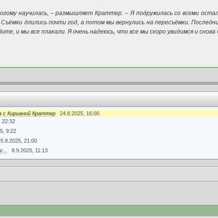
гому научилась, – размышляет Краттер. – Я подружилась со всеми остал
й. Съёмки длились почти год, а потом мы вернулись на пересъёмки. После
ume, и мы все плакали. Я очень надеюсь, что все мы скоро увидимся и сно
’а с Кирианой Краттер
24.8.2025, 16:00
, 22:32
5, 9:22
25.8.2025, 21:00
...
8.9.2025, 11:13