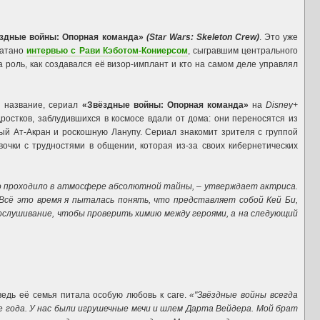
здные войны: Опорная команда»
(Star Wars: Skeleton Crew)
. Это уже
чатано
интервью с Рави Кэботом-Кониерсом
, сыгравшим центрального
 роль, как создавался её визор-имплант и кто на самом деле управлял
й название, сериал
«Звёздные войны: Опорная команда»
на
Disney+
ростков, заблудившихся в космосе вдали от дома: они переносятся из
ый Ат-Акран и роскошную Ланупу. Сериал знакомит зрителя с группой
очки с трудностями в общении, которая из-за своих кибернетических
 проходило в атмосфере абсолютной тайны, – утверждает актриса.
 Всё это время я пыталась понять, что представляет собой Кей Би,
ослушивание, чтобы проверить химию между героями, а на следующий
ведь её семья питала особую любовь к саге.
«"Звёздные войны всегда
е года. У нас были игрушечные мечи и шлем Дарта Вейдера. Мой брат