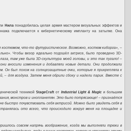
оли
Нила
понадобилась целая армия мастером визуальных эффектов и
онажа подключается к кибернетическому импланту на затылке. Она
им костюмом, что-то футуристическое. Возможно, костюм киборга», –
льно».
Чтобы визор идеально подошёл актрисе, было проведено 3D-
глаза, там уже была 3D-скульптура моей головы, и это так пугало! –
 они вносили изменения и добавляли новые детали. Они продолжали
ым. Он был похож на солнцезащитные очки, которые я прикрепляла к
, – для воздуха. Затем меня обрили сбоку и надели парик. Вместе с
ценической техникой
StageCraft
от
Industrial Light & Magic
и большим
ования, монстров и инопланетян. Это было потрясающе! – признаётся
не быстро почувствовать себя актрисой. Можно было увидеть себя в
странялась ото всего, что происходило вокруг меня на площадке и
ришлось совсем напрячь воображение, когда мы выполняли трюки в