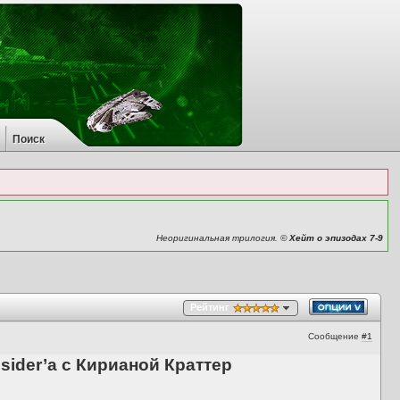
Поиск
Неоригинальная трилогия. ©
Хейт о эпизодах 7-9
Рейтинг
Сообщение
#1
sider’а с Кирианой Краттер