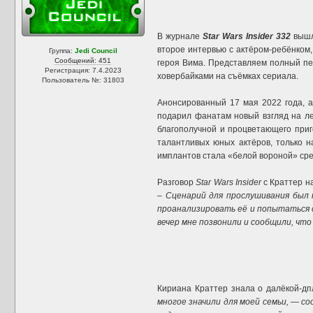
В журнале
Star Wars Insider 332
вышл
второе интервью с актёром-ребёнком
Группа:
Jedi Council
Сообщений: 451
героя Вима. Представляем полный пер
Регистрация: 7.4.2023
ховербайками на съёмках сериала.
Пользователь №: 31803
Анонсированный 17 мая 2022 года, а
подарил фанатам новый взгляд на ле
благополучной и процветающего приг
талантливых юных актёров, только н
имплантов стала «белой вороной» сре
Разговор
Star Wars Insider
с Краттер н
– Сценарий для прослушивания был 
проанализировать её и попытаться 
вечер мне позвонили и сообщили, что 
Кириана Краттер знала о далёкой-дпл
многое значили для моей семьи, — с