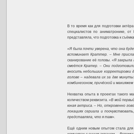
В то время как для подготовки актёр
специалистов по аниматронике, от
представляла, что подготовка к съёмк
«Я была почти уверена, что она буд
вспоминает Краттер. – Мне присла
сканирование её головы.
«Я закрыла г
смеётся Кратер. – Они подготовили
вносить небольшие корректировки д
голове – надевала их за две минуты
комбинезоном, причёской и макияжем в
Нехватка опыта в проектах такого 
количеством реквизита.
«В мой первы
юная актриса. – Но, откровенно гов
локациях сериала и поочувствовать
представляла, что я там».
Ещё одним новым опытом стала для