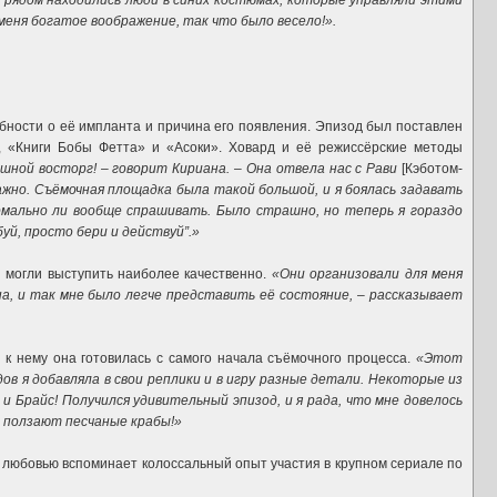
х, рядом находились люди в синих костюмах, которые управляли этими
 меня богатое воображение, так что было весело!».
обности о её импланта и причина его появления. Эпизод был поставлен
 «Книги Бобы Фетта» и «Асоки». Ховард и её режиссёрские методы
шной восторг! – говорит Кириана. – Она отвела нас с Рави
[Кэботом-
важно. Съёмочная площадка была такой большой, и я боялась задавать
ормально ли вообще спрашивать. Было страшно, но теперь я гораздо
уй, просто бери и действуй”.»
и могли выступить наиболее качественно.
«Они организовали для меня
на, и так мне было легче представить её состояние, – рассказывает
к нему она готовилась с самого начала съёмочного процесса.
«Этот
ов я добавляла в свои реплики и в игру разные детали. Некоторые из
и Брайс! Получился удивительный эпизод, и я рада, что мне довелось
к ползают песчаные крабы!»
с любовью вспоминает колоссальный опыт участия в крупном сериале по