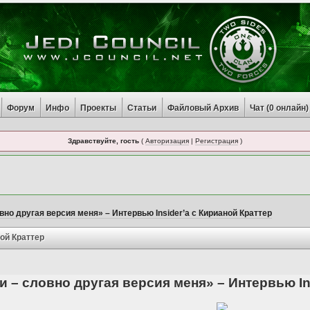
Форум
Инфо
Проекты
Статьи
Файловый Архив
Чат (
0
онлайн)
Здравствуйте, гость
(
Авторизация
|
Регистрация
)
вно другая версия меня» – Интервью Insider’а с Кирианой Краттер
ной Краттер
и – словно другая версия меня» – Интервью In