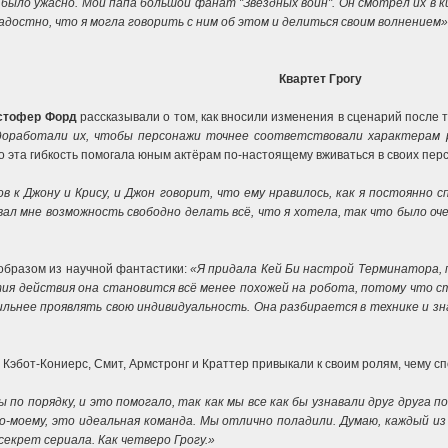
о было ужасно. Мой папа большой фанат "Звёздных войн". Он смотрел их в
радостно, что я могла говорить с ним об этом и делиться своим волнением»
Квартет Грогу
стофер Форд
рассказывали о том, как вносили изменения в сценарий после т
доработали их, чтобы персонажи точнее соответствовали характерам 
о эта гибкость помогала юным актёрам по-настоящему вживаться в своих пер
в к Джону и Крису, и Джон говорит, что ему нравилось, как я постоянно 
ал мне возможность свободно делать всё, что я хотела, так что было очень
образом из научной фантастики:
«Я придала Кей Би настрой Терминатора, 
тия действия она становится всё менее похожей на робота, потому что ст
льнее проявлять свою индивидуальность. Она разбирается в технике и знае
 Кэбот-Кониерс, Смит, Армстронг и Краттер привыкали к своим ролям, чему с
 по порядку, и это помогало, так как мы все как бы узнавали друг друга п
-моему, это идеальная команда. Мы отлично поладили. Думаю, каждый из 
секрет сериала. Как четверо Грогу.»