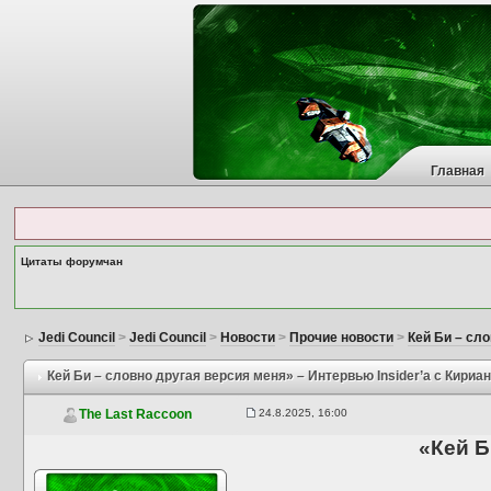
Главная
Цитаты форумчан
Jedi Council
>
Jedi Council
>
Новости
>
Прочие новости
>
Кей Би – сло
Кей Би – словно другая версия меня» – Интервью Insider’а с Кириа
24.8.2025, 16:00
The Last Raccoon
«Кей Б