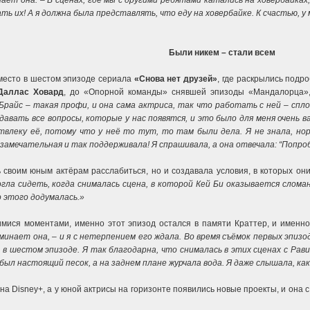
нает она. – В сценах, где мы с другими ребятами катались на ховербайка
ь их! А я должна была представлять, что еду на ховербайке. К счастью, у
Были никем – стали всем
место в шестом эпизоде сериала
«Снова нет друзей»
, где раскрылись подр
Даллас Ховард
, до «Опорной команды» снявшей эпизоды «Мандалорца»,
Брайс – такая профи, и она сама актриса, так что работать с ней – спло
давать все вопросы, которые у нас появятся, и это было для меня очень 
отвлеку её, потому что у неё то тут, то там были дела. Я не знала, н
замечательная и так поддерживала! Я спрашивала, а она отвечала: “Попроб
 своим юным актёрам расслабиться, но и создавала условия, в которых он
огла сидеть, когда снималась сцена, в которой Кей Би оказывается слома
о этого додумалась.»
ися моментами, именно этот эпизод остался в памяти Краттер, и именно 
инает она, – и я с нетерпением его ждала. Во время съёмок первых эпизод
в шестом эпизоде. Я так благодарна, что снималась в этих сценах с Рави 
был настоящий песок, а на заднем плане журчала вода. Я даже слышала, ка
а Disney+, а у юной актрисы на горизонте появились новые проекты, и она 