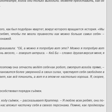
 кинотеатре, когда они только выходили. Можете представить, как он
.
ого, как был подобран квартет, вокруг которого вращается история.
«Мы
ребят, чтобы те могли привнести как можно больше самих себя»
–
сонажей.
спрашивала: “Ой, а можно я попробую вот это? Можно я попробую вот
 весело, – говорит актриса. – Кей Би – словно другая версия меня, я
поэтому она отчасти ведёт себя как робот, смотрит всегда прямо, –
ановится более уверенной в своих силах, чувствует себя свободнее в
т, как всё починить, а вот я в этом не настолько хороша. Я, скорее,
пособствовал порядок съёмок.
о ходу съёмок, – рассказывает Краттер. – Я люблю всех ребят, они по-
нас вложил частичку себя в своего персонажа. Помню, как продюсеры