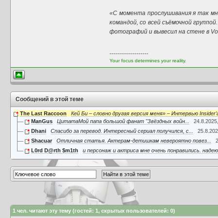
«С момента прослушивания я так мно
командой, со всей съёмочной группо
фотографий и вывесил на стене в Vol
--------------------
Your focus determines your reality.
Сообщений в этой теме
The Last Raccoon
Кей Би – словно другая версия меня» – Интервью Insider
ManGus
ЦитатаМой папа большой фанат "Звёздных войн...
24.8.2025
Dhani
Спасибо за перевод. Интересный сериал получился, с...
25.8.202
Shacuar
Отличная статья. Актерам-детишкам невероятно повез...
L0rd D@rth $m1th
и персонаж и актриса мне очень понравились. надеюс
1
чел. читают эту тему (гостей: 1, скрытых пользователей: 0)