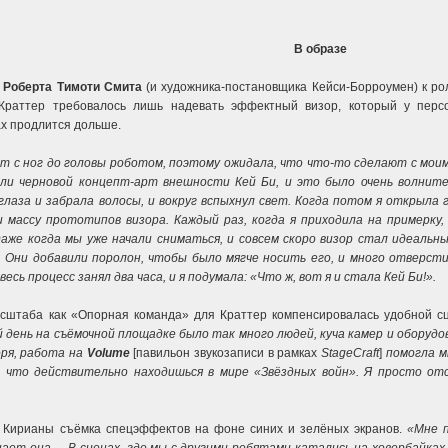
В образе
а
Роберта Тимоти Смита
(и художника-постановщика Кейси-Борроумен) к р
 Краттер требовалось лишь надевать эффектный визор, который у перс
ах продлится дольше.
ет с ног до головы роботом, поэтому ожидала, что что-то сделают с мо
ли черновой концепт-арт внешности Кей Би, и это было очень волните
лаза и забрала волосы, и вокруг вспыхнул свет. Когда потом я открыла 
 массу прототипов визора. Каждый раз, когда я приходила на примерку,
аже когда мы уже начали сниматься, и совсем скоро визор стал идеальн
. Они добавили поролон, чтобы было мягче носить его, и много отверстий
есь процесс занял два часа, и я подумала: «Что ж, вот я и стала Кей Би!».
масштаба как «Опорная команда» для Краттер компенсировалась удобной с
й день на съёмочной площадке было так много людей, куча камер и оборуд
оря, работа на
Volume
[павильон звукозаписи в рамках
StageCraft
]
помогла м
, что действительно находишься в мире «Звёздных войн». Я просто от
 Кирианы съёмка спецэффектов на фоне синих и зелёных экранов.
«Мне п