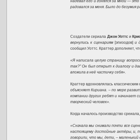
надевал его и гонялся за мной — эт
радовался за меня. Было до безумия 
Создатели сериала
Джон Уоттс
и
Кри
вернулись к сценариям
[эпизодов]
и 
сообщил Уоттс. Краттер дополняет, чт
«Я написала целую страницу вопросо
так?” Он был открыт к диалогу и дав
вложила в неё частичку себя».
Краттер вдохновлялась классическим 
объясняет Кириана. – по мере разви
компании других ребят и начинает си
творческий человек».
Когда началось производство среиала,
«Сначала мы снимали почти все сцены
настоящему достойные актёры, и, по
говорили, что мы, дети, – маленький 