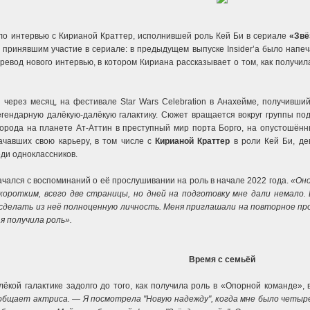
о интервью с Кирианой Краттер, исполнившей роль Кей Би в сериале
«Звё
, принявшим участие в сериале: в предыдущем выпуске Insider’а было напе
евод нового интервью, в котором Кириана рассказывает о том, как получила
 через месяц, на фестивале Star Wars Celebration в Анахейме, получивши
гендарную далёкую-далёкую галактику. Сюжет вращается вокруг группы под
орода на планете Ат-Аттин в преступный мир порта Борго, на опустошённ
ачавших свою карьеру, в том числе с
Кирианой Краттер
в роли Кей Би, дев
ди одноклассников.
ачался с воспоминаний о её прослушивании на роль в начале 2022 года.
«Оно
коротким, всего две страницы, но дней на подготовку мне дали немало.
сделать из неё полноценную личность. Меня приглашали на повторное пр
я получила роль».
Время с семьёй
ёкой галактике задолго до того, как получила роль в «Опорной команде», 
ообщает актриса. — Я посмотрела "Новую надежду", когда мне было четыр