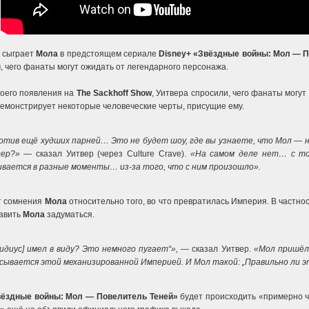
, сыграет
Мола
в предстоящем сериале
Disney+
«Звёздные войны: Мол — П
, чего фанаты могут ожидать от легендарного персонажа.
воего появления на
The Sackhoff Show
, Уитвера спросили, чего фанаты могут
демонстрирует некоторые человеческие черты, присущие ему.
против ещё худших парней… Это не будет шоу, где вы узнаете, что Мол 
дер?»
— сказал Уитвер (через Culture Crave).
«На самом деле нет… с точ
ивается в разные моменты… из-за того, что с ним произошло».
ет сомнения
Мола
относительно того, во что превратилась Империя. В частнос
тавить
Мола
задуматься.
идиус] имел в виду? Это немного пугает“»,
— сказал Уитвер.
«Мол пришёл 
сывается этой механизированной Империей. И Мол такой: „Правильно ли 
ёздные войны: Мол — Повелитель Теней»
будет происходить «примерно ч