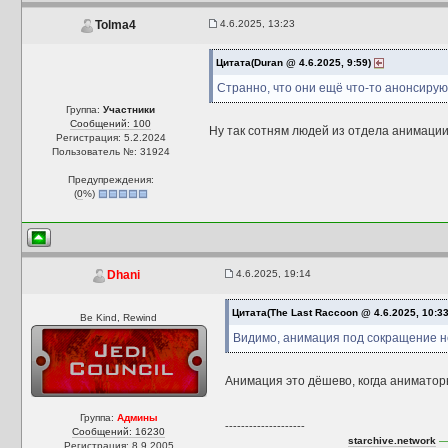
4.6.2025, 13:23
Tolma4
Цитата(Duran @ 4.6.2025, 9:59)
Странно, что они ещё что-то анонсирую
Группа:
Участники
Сообщений: 100
Ну так сотням людей из отдела анимации
Регистрация: 5.2.2024
Пользователь №: 31924
Предупреждения:
(
0
%)
4.6.2025, 19:14
Dhani
Цитата(The Last Raccoon @ 4.6.2025, 10:3
Be Kind, Rewind
Видимо, анимация под сокращение н
Анимация это дёшево, когда аниматоры
Группа:
Админы
--------------------
Сообщений: 16230
starchive.network
— 
Регистрация: 8.9.2005