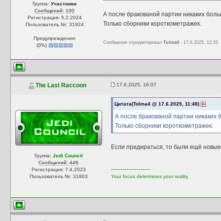
Группа:
Участники
Сообщений: 100
А после бракованой партии никаких боль
Регистрация: 5.2.2024
Только сборники короткометражек.
Пользователь №: 31924
Предупреждения:
Сообщение отредактировал
Tolma4
- 17.6.2025, 12:52
(
0
%)
17.6.2025, 16:07
The Last Raccoon
Цитата(Tolma4 @ 17.6.2025, 11:48)
А после бракованой партии никаких 
Только сборники короткометражек.
Если придираться, то были ещё новые 
Группа:
Jedi Council
Сообщений: 446
--------------------
Регистрация: 7.4.2023
Пользователь №: 31803
Your focus determines your reality.