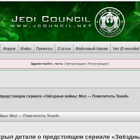
Форум
Инфо
Проекты
Статьи
Файловый Архив
Чат (
0
онлайн)
Здравствуйте, гость
(
Авторизация
|
Регистрация
)
 предстоящем сериале «Звёздные войны: Мол — Повелитель Теней»
ойны: Мол — Повелитель Теней»
крыл детали о предстоящем сериале «Звёздн