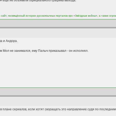
й»
ещё не объявили официального графика выхода.
сайт, посвящённый истории русскоязычных порталов про «Звёздные войны», а также огро
а и Андора.
ом Мол не занимался, ему Палыч приказывал - он исполнял.
 в плане сериалов, если хотят скоращать это направление судя по последним