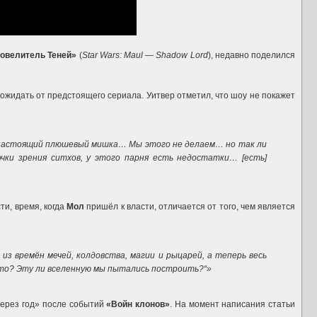
овелитель Теней»
(
Star Wars: Maul — Shadow Lord
), недавно поделился
 ожидать от предстоящего сериала. Уитвер отметил, что шоу не покажет
— настоящий плюшевый мишка… Мы этого не делаем… но так ли
ки зрения ситхов, у этого парня есть недостатки… [есть]
ти, время, когда
Мол
пришёл к власти, отличается от того, чем является
из времён мечей, колдовства, магии и рыцарей, а теперь весь
это? Эту ли вселенную мы пытались построить?“»
ерез год» после событий
«Войн клонов»
. На момент написания статьи