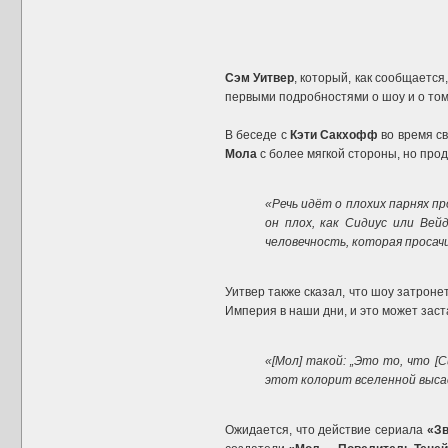
Сэм Уитвер
, который, как сообщается
первыми подробностями о шоу и о том
В беседе с
Кэти Сакхофф
во время с
Мола
с более мягкой стороны, но про
«Речь идёт о плохих парнях 
он плох, как Сидиус или Вей
человечность, которая просач
Уитвер также сказал, что шоу затрон
Империя в наши дни, и это может зас
«[Мол] такой: „Это то, что [С
этот колорит вселенной выса
Ожидается, что действие сериала
«Зв