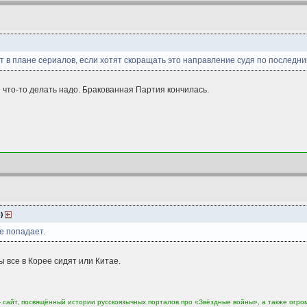
т в плане сериалов, если хотят скоращать это направление судя по последни
 что-то делать надо. Бракованная Партия кончилась.
3)
е попадает.
 все в Корее сидят или Китае.
сайт, посвящённый истории русскоязычных порталов про «Звёздные войны», а также огро