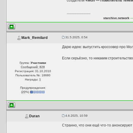
создатели
«Мол — Повелитель Тене
--------------------
starchive.network
— 
31.5.2025, 0:54
Mark_Remilard
Дарю идею: выпустить кроссовер про Мол
Если серьёзно, то никаким строительств
Группа:
Участники
Сообщений: 828
Регистрация: 31.10.2010
Пользователь №: 18680
Награды:
1
Предупреждения:
(
20
%)
4.6.2025, 10:59
Duran
Странно, что они ещё что-то анонсируют