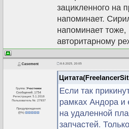
зацикленного на 
напоминает. Сири
напоминает тоже,
авторитарному ре
8.6.2025, 20:05
Casement
Цитата(FreelancerSit
Если так прикинут
Группа:
Участники
Сообщений: 1754
Регистрация: 5.1.2016
рамках Андора и 
Пользователь №: 27937
Предупреждения:
на удаленной пл
(
0
%)
запчастей. Только