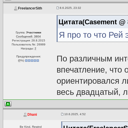
8.6.2025, 23:32
FreelancerSith
Цитата(Casement @ 8
Я про то что Рей 
Группа:
Участники
Сообщений: 3804
Регистрация: 28.8.2015
Пользователь №: 26989
Награды:
2
По различным инт
Предупреждения:
(
0
%)
впечатление, что 
ориентировался ли
весь двадцатый, л
10.6.2025, 4:52
Dhani
Be Kind, Rewind