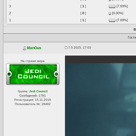
3
[
1
]
[7.69%]
2
[
0
]
[0.00%]
1
[
1
]
[7.69%]
В
Гост
7.5.2025, 17:03
ManGus
На страже мира
Группа:
Jedi Council
Сообщений: 1791
Регистрация: 15.11.2016
Пользователь №: 28482