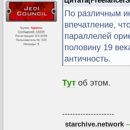
Цитата(FreelancerSi
По различным ин
впечатление, чт
Группа:
Админы
Сообщений: 16235
параллелей ори
Регистрация: 8.9.2005
Пользователь №: 525
Награды:
5
половину 19 век
античность.
Тут
об этом.
--------------------
starchive.network
—