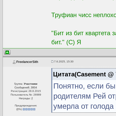
Труфиан чисс неплохой
"Бит из бит квартета 
бит." (С) Я
7.6.2025, 15:30
FreelancerSith
Цитата(Casement @ 7
Понятно, если бы
Группа:
Участники
Сообщений: 3804
Регистрация: 28.8.2015
родителям Рей от
Пользователь №: 26989
Награды:
2
умерла от голода
Предупреждения:
(
0
%)