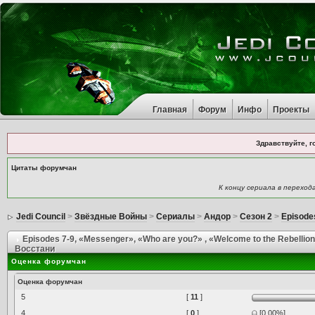
Главная
Форум
Инфо
Проекты
Здравствуйте, г
Цитаты форумчан
К концу сериала в переход
Jedi Council
>
Звёздные Войны
>
Сериалы
>
Андор
>
Сезон 2
>
Episode
Episodes 7-9, «Messenger», «Who are you?» , «Welcome to the Rebellio
Восстани
Оценка форумчан
Оценка форумчан
5
[
11
]
4
[
0
]
[0.00%]