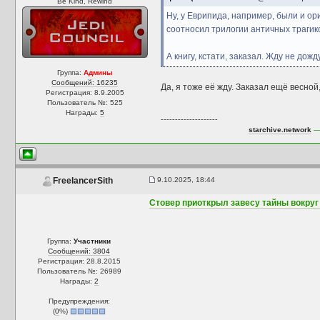
Be Kind, Rewind
Ну, у Еврипида, например, были и о
соотносил трилогии античных трагико
А книгу, кстати, заказал. Жду не до
Группа:
Админы
Сообщений: 16235
Да, я тоже её жду. Заказал ещё весной
Регистрация: 8.9.2005
Пользователь №: 525
Награды:
5
--------------------
starchive.network
— 
9.10.2025, 18:44
FreelancerSith
Стовер приоткрыл завесу тайны вокруг 
Группа:
Участники
Сообщений: 3804
Регистрация: 28.8.2015
Пользователь №: 26989
Награды:
2
Предупреждения:
(
0
%)