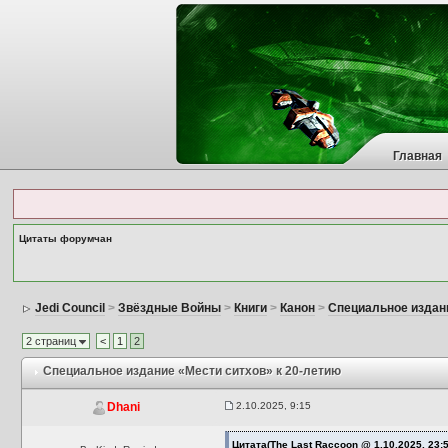
Главная
Цитаты форумчан
Jedi Council
>
Звёздные Войны
>
Книги
>
Канон
>
Специальное издани
2 страниц
<
1
2
Специальное издание «Мести ситхов» к 20-летию
2.10.2025, 9:15
Dhani
Цитата(The Last Raccoon @ 1.10.2025, 23: