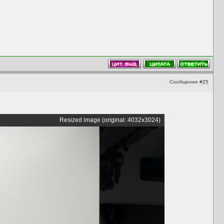
Сообщение
#25
Resized image (original: 4032x3024)