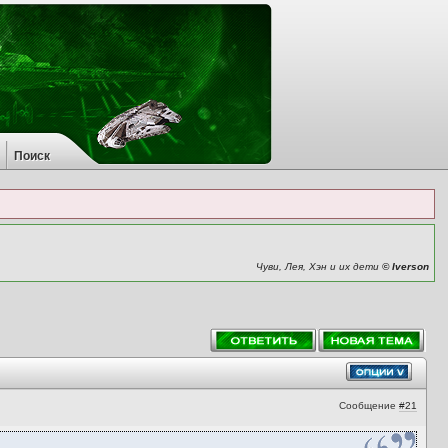
Поиск
Чуви, Лея, Хэн и их дети
© Iverson
Сообщение
#21