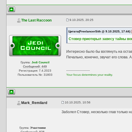
9.10.2025, 20:25
The Last Raccoon
Цитата(FreelancerSith @ 9.10.2025, 17:44)
Стовер приоткрыл завесу тайны вок
Интересно было бы взглянуть на оста
Печально, конечно, звучат его слова. 
Группа:
Jedi Council
Сообщений: 449
--------------------
Регистрация: 7.4.2023
Пользователь №: 31803
Your focus determines your reality.
10.10.2025, 10:56
Mark_Remilard
Заболел Стовер, несколько глав только н
Группа:
Участники
Сообщений: 828