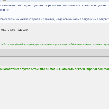
ригинальные твисты, выходящие за рамки мифологических сюжетов, но до него
в и ЗВ.
ждусь остальных комментариев и заметок, надеюсь на новые закулисные откры
, ждать уже надоело.
сайт, посвящённый истории русскоязычных порталов про «Звёздные войны», а также огро
многолетних слухов о том, что он мог бы написать сиквел Imperial comma