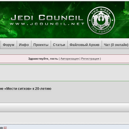
Форум
Инфо
Проекты
Статьи
Файловый Архив
Чат (
0
онлайн)
Здравствуйте, гость
(
Авторизация
|
Регистрация
)
е «Мести ситхов» к 20-летию
50)