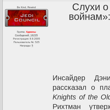
Слухи о
Be Kind, Rewind
войнам»: 
Группа:
Админы
Сообщений: 16235
Регистрация: 8.9.2005
Пользователь №: 525
Награды:
5
Инсайдер Дэн
рассказал о пла
Knights of the Ol
Рихтман утвер