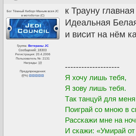
к Трауну главна
Бог Тёмный Киборг-Маньяк всея JC
в мотоботах (С)
Идеальная Белая
и висит на нём ка
Группа:
Ветераны JC
Сообщений: 18303
Регистрация: 20.4.2006
Пользователь №: 2131
Награды:
10
--------------------
Предупреждения:
Я хочу лишь тебя,
(
0
%)
Я зову лишь тебя.
Так танцуй для мен
Поиграй со мною в с
Расскажи мне на ноч
И скажи: «Умирай от