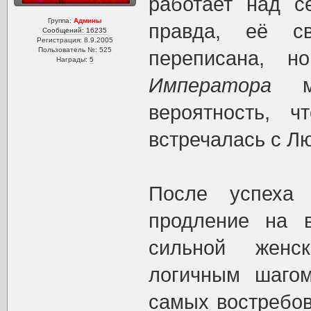
работает над 
Группа:
Админы
правда, её с
Сообщений: 16235
Регистрация: 8.9.2005
Пользователь №: 525
переписана, 
Награды:
5
Императора
мо
вероятность, 
встречалась с Лю
После успех
продление на 
сильной женс
логичным шаго
самых востребов