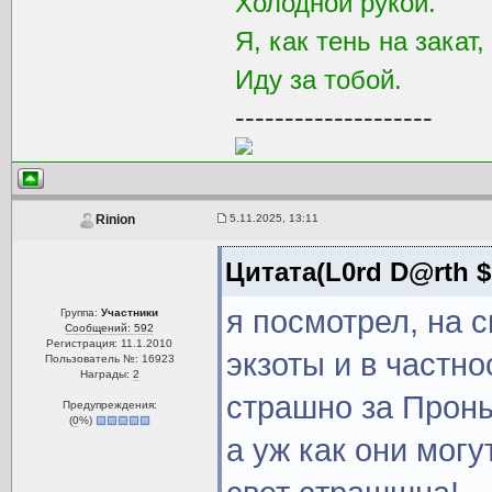
Холодной рукой.
Я, как тень на закат,
Иду за тобой.
--------------------
5.11.2025, 13:11
Rinion
Цитата(L0rd D@rth $
я посмотрел, на 
Группа:
Участники
Сообщений: 592
Регистрация: 11.1.2010
экзоты и в частно
Пользователь №: 16923
Награды:
2
страшно за Проныр
Предупреждения:
(
0
%)
а уж как они мог