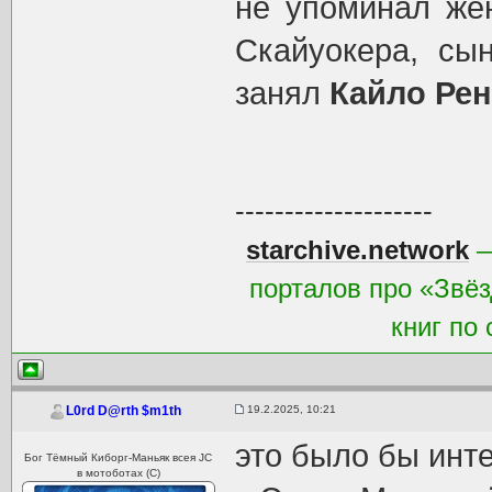
не упоминал жен
Скайуокера, сы
занял
Кайло Рен
--------------------
starchive.network
—
порталов про «Звёз
книг по
19.2.2025, 10:21
L0rd D@rth $m1th
это было бы инте
Бог Тёмный Киборг-Маньяк всея JC
в мотоботах (С)