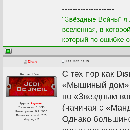
--------------------
"Звёздные Войны" я 
вселенная, в которо
который по ошибке о
4.11.2025, 21:25
Dhani
С тех пор как Dis
Be Kind, Rewind
«Мышиный дом» 
по «Звездным во
Группа:
Админы
(начиная с «Ман
Сообщений: 16235
Регистрация: 8.9.2005
Пользователь №: 525
Однако большинс
Награды:
5