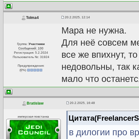
20.2.2025, 12:14
Tolma4
Мара не нужна.
Для неё совсем ме
Группа:
Участники
Сообщений: 100
все же впихнут, т
Регистрация: 5.2.2024
Пользователь №: 31924
недовольны, так к
Предупреждения:
(
0
%)
мало что останетс
20.2.2025, 16:48
Bratislaw
Цитата(FreelancerS
имперская повстанка
в дилогии про в