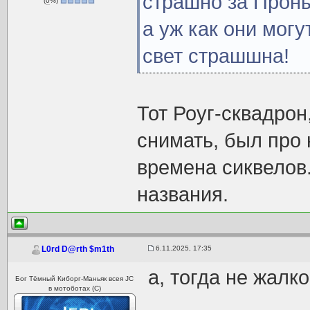
страшно за Проныр
(
0
%)
а уж как они мог
свет страшшна!
Тот Роуг-сквадрон
снимать, был про 
времена сиквелов.
названия.
6.11.2025, 17:35
L0rd D@rth $m1th
а, тогда не жалко
Бог Тёмный Киборг-Маньяк всея JC
в мотоботах (С)