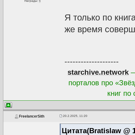
Награды:
5
Я только по книг
же время соверш
--------------------
starchive.network
—
порталов про «Звёз
книг по
20.2.2025, 11:20
FreelancerSith
Цитата(Bratislaw @ 1