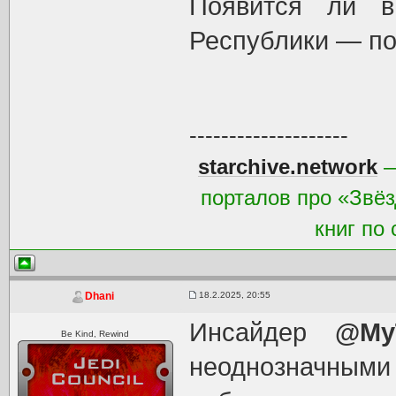
Появится ли в
Республики — по
--------------------
starchive.network
—
порталов про «Звёз
книг по
18.2.2025, 20:55
Dhani
Инсайдер
@My
Be Kind, Rewind
неоднозначными 