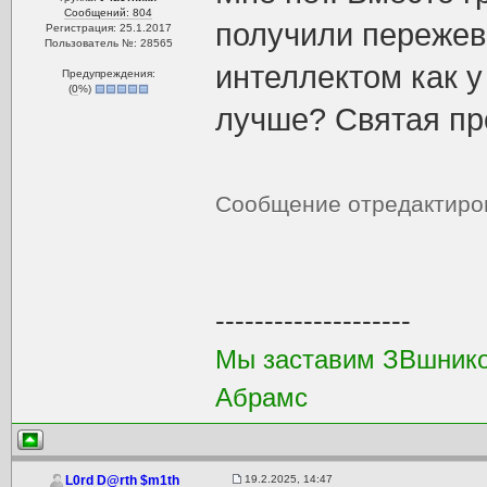
Сообщений: 804
получили пережев
Регистрация: 25.1.2017
Пользователь №: 28565
интеллектом как у
Предупреждения:
(
0
%)
лучше? Святая пр
Сообщение отредактир
--------------------
Мы заставим ЗВшников
Абрамс
19.2.2025, 14:47
L0rd D@rth $m1th