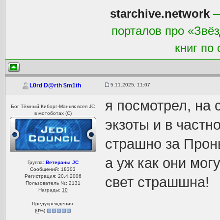
starchive.network
—
порталов про «Звёз
книг по
5.11.2025, 11:07
L0rd D@rth $m1th
я посмотрел, на 
Бог Тёмный Киборг-Маньяк всея JC
в мотоботах (С)
экзоты и в частн
страшно за Проны
а уж как они мог
Группа:
Ветераны JC
Сообщений: 18303
Регистрация: 20.4.2006
свет страшшна!
Пользователь №: 2131
Награды:
10
Предупреждения:
(
0
%)