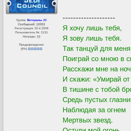
--------------------
Группа:
Ветераны JC
Сообщений: 18303
Я хочу лишь тебя,
Регистрация: 20.4.2006
Пользователь №: 2131
Я зову лишь тебя.
Награды:
10
Предупреждения:
Так танцуй для мен
(
0
%)
Поиграй со мною в с
Расскажи мне на ноч
И скажи: «Умирай от
В тишине с тобой бр
Средь пустых глазни
Наблюдая за огнем
Мертвых звезд.
Остуди мой огонь