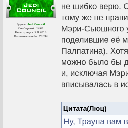
не шибко верю. 
тому же не нрави
Группа:
Jedi Council
Мэри-Сьюшного у
Сообщений: 1478
Регистрация: 9.8.2016
Пользователь №: 28334
поделившие её м
Палпатина). Хотя
можно было бы до
и, исключая Мэр
вписывалась в и
Цитата(Люц)
Ну, Трауна вам 