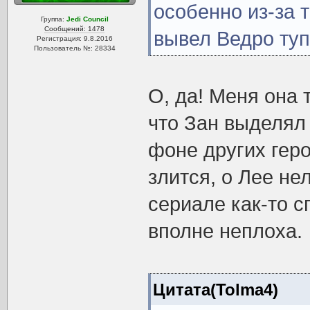
особенно из-за т
Группа:
Jedi Council
Сообщений: 1478
вывел Ведро ту
Регистрация: 9.8.2016
Пользователь №: 28334
О, да! Меня она 
что Зан выделял
фоне других геро
злится, о Лее нел
сериале как-то с
вполне неплоха.
Цитата(Tolma4)