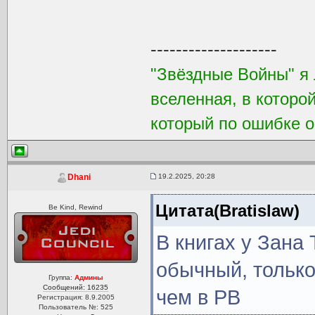
--------------------
"Звёздные Войны" я 
вселенная, в которо
который по ошибке о
19.2.2025, 20:28
Dhani
Цитата(Bratislaw)
Be Kind, Rewind
В книгах у Зана
обычный, только
Группа:
Админы
Сообщений: 16235
чем в РВ
Регистрация: 8.9.2005
Пользователь №: 525