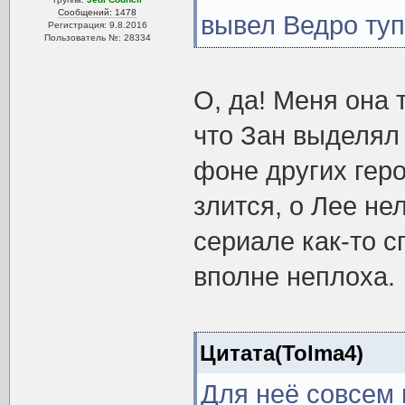
Сообщений: 1478
вывел Ведро ту
Регистрация: 9.8.2016
Пользователь №: 28334
О, да! Меня она 
что Зан выделял
фоне других геро
злится, о Лее нел
сериале как-то с
вполне неплоха.
Цитата(Tolma4)
Для неё совсем 