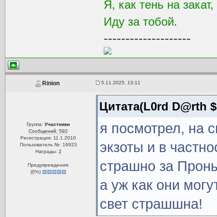
Я, как тень на закат,
Иду за тобой.
--------------------
5.11.2025, 13:11
Rinion
Цитата(L0rd D@rth $
я посмотрел, на 
Группа:
Участники
Сообщений: 592
Регистрация: 11.1.2010
экзоты и в частно
Пользователь №: 16923
Награды:
2
страшно за Проныр
Предупреждения:
(
0
%)
а уж как они мог
свет страшшна!