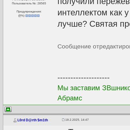
получили пережев
Пользователь №: 28565
интеллектом как у
Предупреждения:
(
0
%)
лучше? Святая пр
Сообщение отредактир
--------------------
Мы заставим ЗВшников
Абрамс
19.2.2025, 14:47
L0rd D@rth $m1th