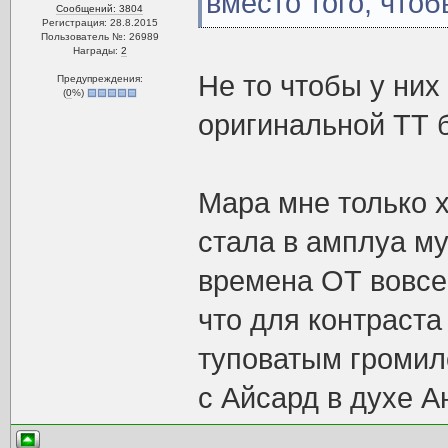
вместо того, чтоб
Сообщений: 3804
Регистрация: 28.8.2015
Пользователь №: 26989
Награды:
2
Не то чтобы у них
Предупреждения:
(
0
%)
оригинальной ТТ б
Мара мне только 
стала в амплуа му
времена ОТ вовсе
что для контраста
туповатым громил
с Айсард в духе А