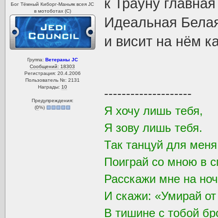
к Трауну главна
Бог Тёмный Киборг-Маньяк всея JC
в мотоботах (С)
Идеальная Белая
и висит на нём ка
Группа:
Ветераны JC
Сообщений: 18303
Регистрация: 20.4.2006
Пользователь №: 2131
Награды:
10
--------------------
Предупреждения:
Я хочу лишь тебя,
(
0
%)
Я зову лишь тебя.
Так танцуй для мен
Поиграй со мною в с
Расскажи мне на ноч
И скажи: «Умирай от
В тишине с тобой бр