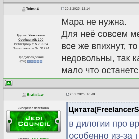
20.2.2025, 12:14
Tolma4
Мара не нужна.
Для неё совсем ме
Группа:
Участники
Сообщений: 100
все же впихнут, т
Регистрация: 5.2.2024
Пользователь №: 31924
недовольны, так к
Предупреждения:
(
0
%)
мало что останетс
20.2.2025, 16:48
Bratislaw
Цитата(FreelancerS
имперская повстанка
в дилогии про в
особенно из-за т
Группа:
Jedi Council