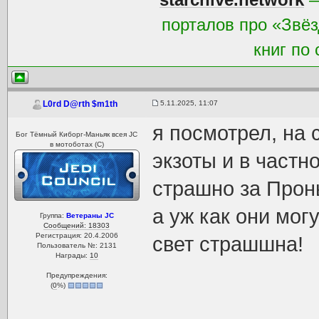
порталов про «Звёз
книг по
5.11.2025, 11:07
L0rd D@rth $m1th
я посмотрел, на 
Бог Тёмный Киборг-Маньяк всея JC
в мотоботах (С)
экзоты и в частн
страшно за Проны
а уж как они мог
Группа:
Ветераны JC
Сообщений: 18303
Регистрация: 20.4.2006
свет страшшна!
Пользователь №: 2131
Награды:
10
Предупреждения:
(
0
%)