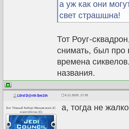
а уж как они мог
свет страшшна!
Тот Роуг-сквадрон
снимать, был про 
времена сиквелов.
названия.
6.11.2025, 17:35
L0rd D@rth $m1th
а, тогда не жалко
Бог Тёмный Киборг-Маньяк всея JC
в мотоботах (С)