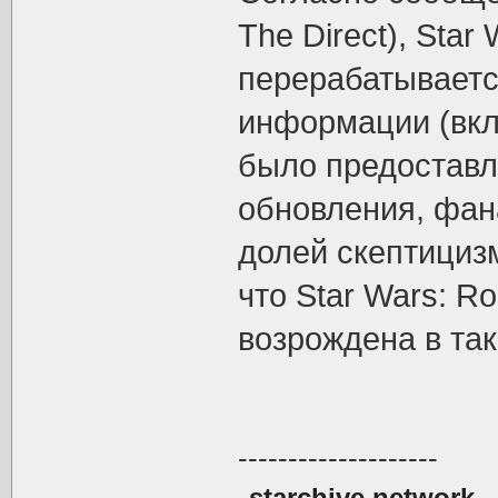
The Direct), Star
перерабатываетс
информации (вкл
было предоставл
обновления, фана
долей скептициз
что Star Wars: R
возрождена в так
--------------------
starchive.network
—