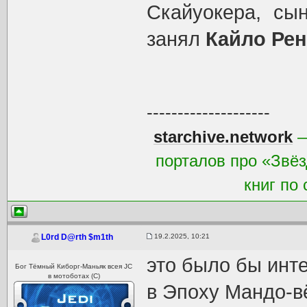
Скайуокера, сы
занял
Кайло Рен
--------------------
starchive.network
—
порталов про «Звёз
книг по
19.2.2025, 10:21
L0rd D@rth $m1th
это было бы инте
Бог Тёмный Киборг-Маньяк всея JC
в мотоботах (С)
в Эпоху Мандо-вё