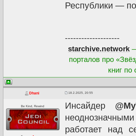
Республики — по
--------------------
starchive.network
—
порталов про «Звёз
книг по
18.2.2025, 20:55
Dhani
Инсайдер
@My
Be Kind, Rewind
неоднозначными 
работает над 