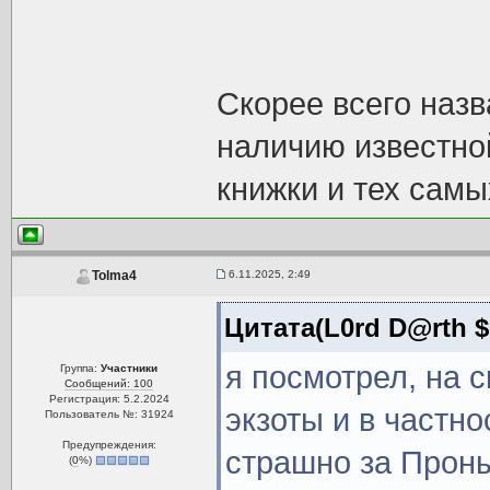
Скорее всего назв
наличию известно
книжки и тех самы
6.11.2025, 2:49
Tolma4
Цитата(L0rd D@rth $
я посмотрел, на 
Группа:
Участники
Сообщений: 100
Регистрация: 5.2.2024
экзоты и в частно
Пользователь №: 31924
Предупреждения:
страшно за Проныр
(
0
%)