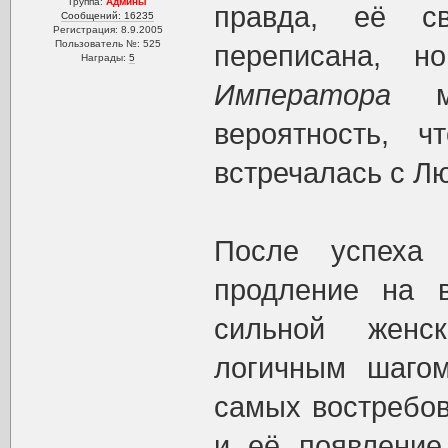
Группа:
Админы
правда, её с
Сообщений: 16235
Регистрация: 8.9.2005
Пользователь №: 525
переписана, 
Награды:
5
Императора
мо
вероятность, 
встречалась с Лю
После успех
продление на 
сильной женс
логичным шаго
самых востребов
и её появление