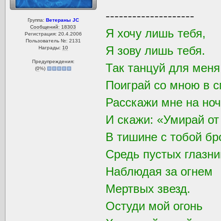
--------------------
Группа:
Ветераны JC
Сообщений: 18303
Я хочу лишь тебя,
Регистрация: 20.4.2006
Пользователь №: 2131
Я зову лишь тебя.
Награды:
10
Предупреждения:
Так танцуй для мен
(
0
%)
Поиграй со мною в с
Расскажи мне на ноч
И скажи: «Умирай от
В тишине с тобой бр
Средь пустых глазни
Наблюдая за огнем
Мертвых звезд.
Остуди мой огонь