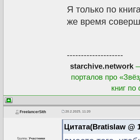
Я только по книг
же время соверш
--------------------
starchive.network
—
порталов про «Звёз
книг по
20.2.2025, 11:20
FreelancerSith
Цитата(Bratislaw @ 1
Группа:
Участники