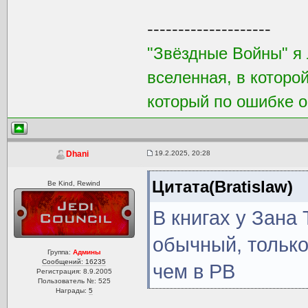
--------------------
"Звёздные Войны" я 
вселенная, в которо
который по ошибке о
19.2.2025, 20:28
Dhani
Цитата(Bratislaw)
Be Kind, Rewind
В книгах у Зана
обычный, только
Группа:
Админы
Сообщений: 16235
чем в РВ
Регистрация: 8.9.2005
Пользователь №: 525
Награды:
5