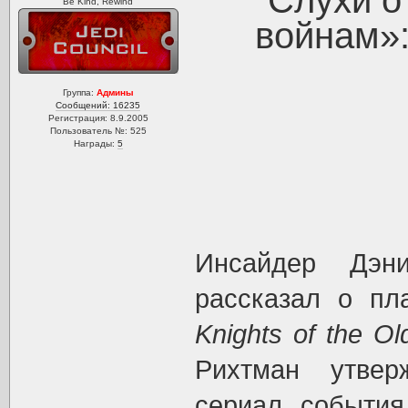
Слухи о
Be Kind, Rewind
войнам»: 
Группа:
Админы
Сообщений: 16235
Регистрация: 8.9.2005
Пользователь №: 525
Награды:
5
Инсайдер Дэн
рассказал о пла
Knights of the Ol
Рихтман утвер
сериал, события