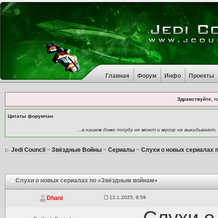
Главная
Форум
Инфо
Проекты
Здравствуйте, г
Цитаты форумчан
...в нашем доме посуду не моют и мусор не выкидывают.
Jedi Council
>
Звёздные Войны
>
Сериалы
>
Слухи о новых сериалах 
Слухи о новых сериалах по «Звёздным войнам»
12.1.2025, 8:59
Dhani