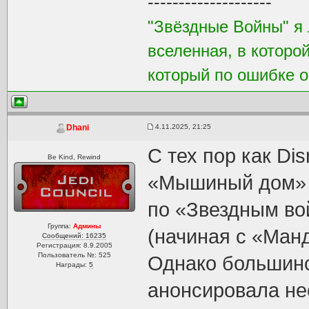
--------------------
"Звёздные Войны" я 
вселенная, в которо
который по ошибке о
4.11.2025, 21:25
Dhani
С тех пор как Dis
Be Kind, Rewind
«Мышиный дом» 
по «Звездным во
Группа:
Админы
(начиная с «Ман
Сообщений: 16235
Регистрация: 8.9.2005
Пользователь №: 525
Однако большинс
Награды:
5
анонсировала не