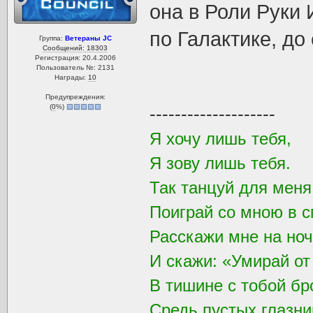
она в Роли Руки
по Галактике, до
Группа:
Ветераны JC
Сообщений: 18303
Регистрация: 20.4.2006
Пользователь №: 2131
Награды:
10
Предупреждения:
(
0
%)
--------------------
Я хочу лишь тебя,
Я зову лишь тебя.
Так танцуй для мен
Поиграй со мною в с
Расскажи мне на ноч
И скажи: «Умирай от
В тишине с тобой бр
Средь пустых глазни