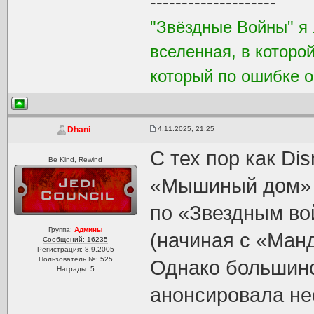
--------------------
"Звёздные Войны" я 
вселенная, в которо
который по ошибке о
4.11.2025, 21:25
Dhani
С тех пор как Dis
Be Kind, Rewind
«Мышиный дом» 
по «Звездным во
Группа:
Админы
(начиная с «Ман
Сообщений: 16235
Регистрация: 8.9.2005
Пользователь №: 525
Однако большинс
Награды:
5
анонсировала не