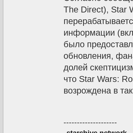
The Direct), Star
перерабатываетс
информации (вкл
было предоставл
обновления, фана
долей скептициз
что Star Wars: R
возрождена в так
--------------------
starchive.network
—