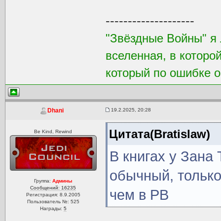
--------------------
"Звёздные Войны" я 
вселенная, в которо
который по ошибке о
19.2.2025, 20:28
Dhani
Цитата(Bratislaw)
Be Kind, Rewind
В книгах у Зана
обычный, только
Группа:
Админы
Сообщений: 16235
чем в РВ
Регистрация: 8.9.2005
Пользователь №: 525
Награды:
5