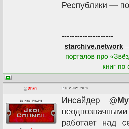
Республики — по
--------------------
starchive.network
—
порталов про «Звёз
книг по
18.2.2025, 20:55
Dhani
Инсайдер
@My
Be Kind, Rewind
неоднозначными 
работает над 