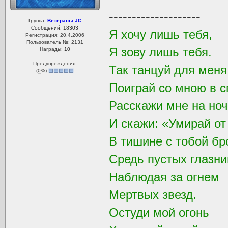
--------------------
Группа:
Ветераны JC
Сообщений: 18303
Я хочу лишь тебя,
Регистрация: 20.4.2006
Пользователь №: 2131
Я зову лишь тебя.
Награды:
10
Предупреждения:
Так танцуй для мен
(
0
%)
Поиграй со мною в с
Расскажи мне на ноч
И скажи: «Умирай от
В тишине с тобой бр
Средь пустых глазни
Наблюдая за огнем
Мертвых звезд.
Остуди мой огонь