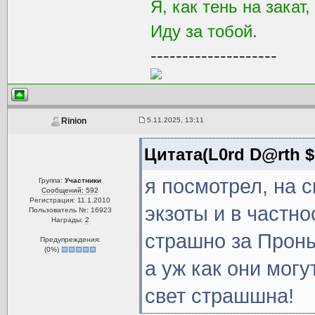
Я, как тень на закат,
Иду за тобой.
--------------------
5.11.2025, 13:11
Rinion
Цитата(L0rd D@rth $
я посмотрел, на 
Группа:
Участники
Сообщений: 592
Регистрация: 11.1.2010
экзоты и в частно
Пользователь №: 16923
Награды:
2
страшно за Проныр
Предупреждения:
(
0
%)
а уж как они мог
свет страшшна!