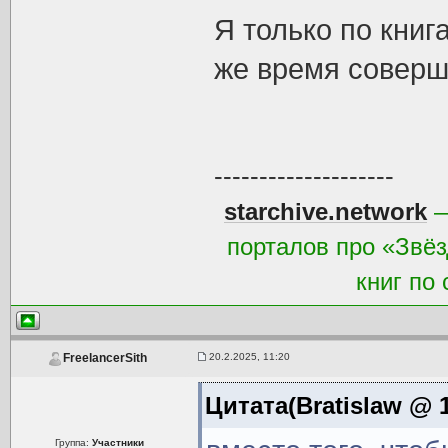
Я только по книг
же время соверш
--------------------
starchive.network
—
порталов про «Звёз
книг по
20.2.2025, 11:20
FreelancerSith
Цитата(Bratislaw @ 1
Группа:
Участники