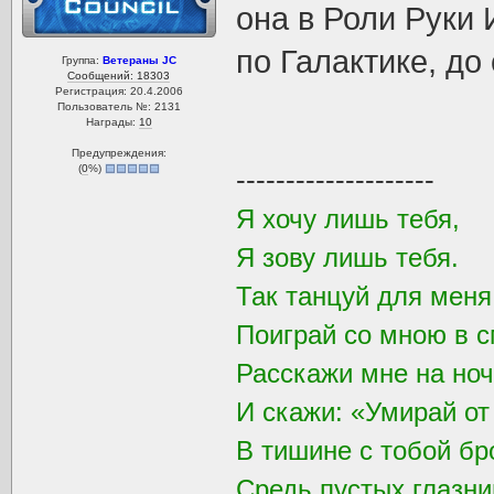
она в Роли Руки
по Галактике, до
Группа:
Ветераны JC
Сообщений: 18303
Регистрация: 20.4.2006
Пользователь №: 2131
Награды:
10
Предупреждения:
(
0
%)
--------------------
Я хочу лишь тебя,
Я зову лишь тебя.
Так танцуй для мен
Поиграй со мною в с
Расскажи мне на ноч
И скажи: «Умирай от
В тишине с тобой бр
Средь пустых глазни