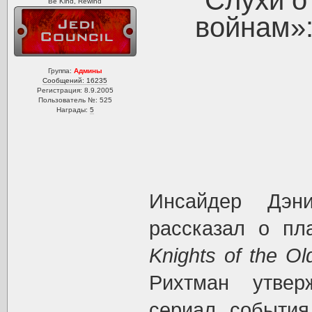
Слухи о
Be Kind, Rewind
войнам»: 
Группа:
Админы
Сообщений: 16235
Регистрация: 8.9.2005
Пользователь №: 525
Награды:
5
Инсайдер Дэн
рассказал о пла
Knights of the Ol
Рихтман утвер
сериал, события