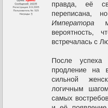
Группа:
Админы
правда, её с
Сообщений: 16235
Регистрация: 8.9.2005
Пользователь №: 525
переписана, 
Награды:
5
Императора
мо
вероятность, 
встречалась с Лю
После успех
продление на 
сильной женс
логичным шаго
самых востребов
и её появление