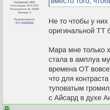
вместо того, чтоб
Сообщений: 3804
Регистрация: 28.8.2015
Пользователь №: 26989
Награды:
2
Не то чтобы у них
Предупреждения:
(
0
%)
оригинальной ТТ б
Мара мне только 
стала в амплуа му
времена ОТ вовсе
что для контраста
туповатым громил
с Айсард в духе А