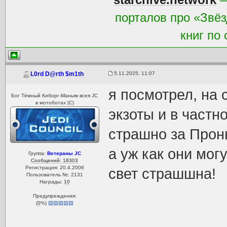
порталов про «Звёз
книг по
5.11.2025, 11:07
L0rd D@rth $m1th
я посмотрел, на 
Бог Тёмный Киборг-Маньяк всея JC
в мотоботах (С)
экзоты и в частн
страшно за Проны
а уж как они мог
Группа:
Ветераны JC
Сообщений: 18303
Регистрация: 20.4.2006
свет страшшна!
Пользователь №: 2131
Награды:
10
Предупреждения:
(
0
%)