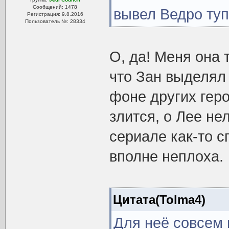
Сообщений: 1478
вывел Ведро ту
Регистрация: 9.8.2016
Пользователь №: 28334
О, да! Меня она 
что Зан выделял
фоне других геро
злится, о Лее нел
сериале как-то с
вполне неплоха.
Цитата(Tolma4)
Для неё совсем 