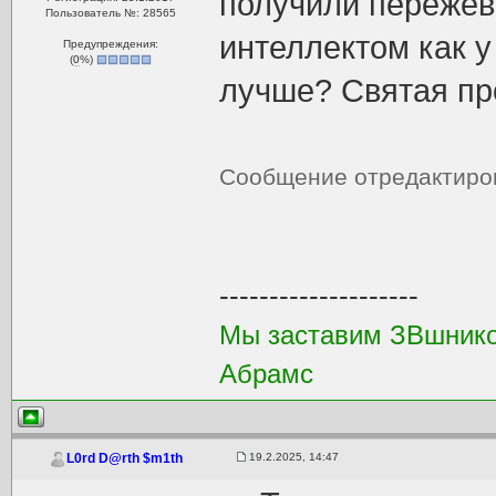
получили пережев
Пользователь №: 28565
интеллектом как у
Предупреждения:
(
0
%)
лучше? Святая пр
Сообщение отредактир
--------------------
Мы заставим ЗВшников
Абрамс
19.2.2025, 14:47
L0rd D@rth $m1th