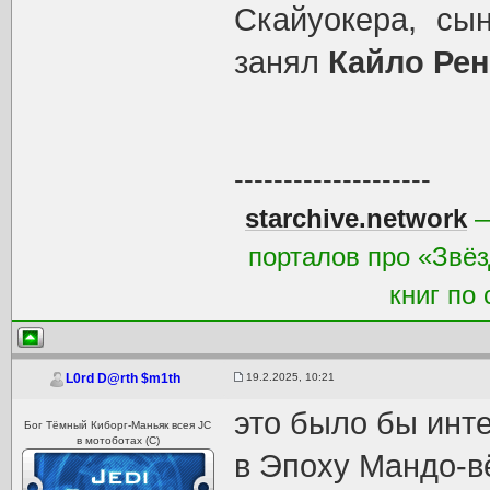
Скайуокера, сы
занял
Кайло Рен
--------------------
starchive.network
—
порталов про «Звёз
книг по
19.2.2025, 10:21
L0rd D@rth $m1th
это было бы инте
Бог Тёмный Киборг-Маньяк всея JC
в мотоботах (С)
в Эпоху Мандо-вё