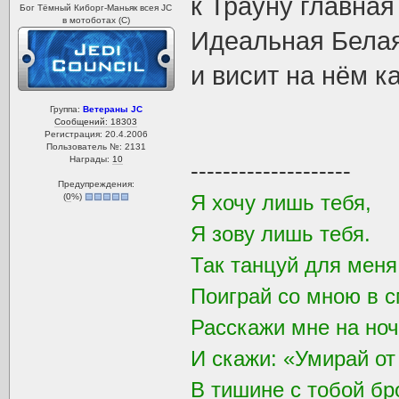
к Трауну главна
Бог Тёмный Киборг-Маньяк всея JC
в мотоботах (С)
Идеальная Белая
и висит на нём ка
Группа:
Ветераны JC
Сообщений: 18303
Регистрация: 20.4.2006
Пользователь №: 2131
Награды:
10
--------------------
Предупреждения:
Я хочу лишь тебя,
(
0
%)
Я зову лишь тебя.
Так танцуй для мен
Поиграй со мною в с
Расскажи мне на ноч
И скажи: «Умирай от
В тишине с тобой бр