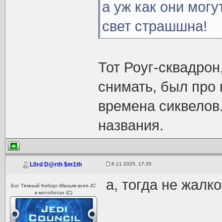
а уж как они мог
свет страшшна!
Тот Роуг-сквадрон
снимать, был про 
времена сиквелов.
названия.
6.11.2025, 17:35
L0rd D@rth $m1th
а, тогда не жалко
Бог Тёмный Киборг-Маньяк всея JC
в мотоботах (С)