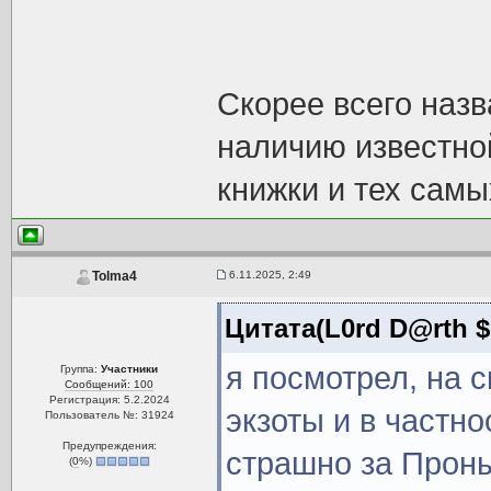
Скорее всего назв
наличию известно
книжки и тех самы
6.11.2025, 2:49
Tolma4
Цитата(L0rd D@rth $
я посмотрел, на 
Группа:
Участники
Сообщений: 100
Регистрация: 5.2.2024
экзоты и в частно
Пользователь №: 31924
Предупреждения:
страшно за Проныр
(
0
%)