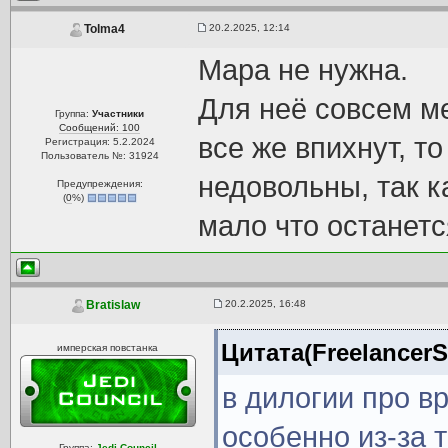
20.2.2025, 12:14
Tolma4
Мара не нужна.
Для неё совсем ме
Группа:
Участники
Сообщений: 100
все же впихнут, т
Регистрация: 5.2.2024
Пользователь №: 31924
недовольны, так к
Предупреждения:
(
0
%)
мало что останетс
20.2.2025, 16:48
Bratislaw
Цитата(FreelancerS
имперская повстанка
в дилогии про в
особенно из-за т
Группа:
Jedi Council