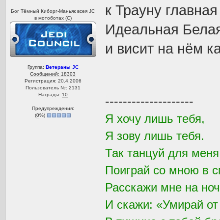
к Трауну главна
Бог Тёмный Киборг-Маньяк всея JC
в мотоботах (С)
Идеальная Белая
и висит на нём ка
Группа:
Ветераны JC
Сообщений: 18303
Регистрация: 20.4.2006
Пользователь №: 2131
Награды:
10
--------------------
Предупреждения:
Я хочу лишь тебя,
(
0
%)
Я зову лишь тебя.
Так танцуй для мен
Поиграй со мною в с
Расскажи мне на ноч
И скажи: «Умирай от