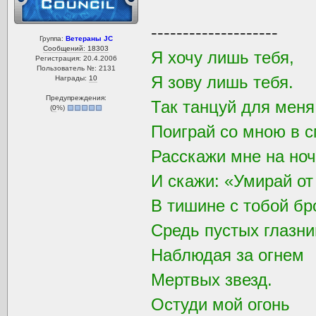
--------------------
Группа:
Ветераны JC
Сообщений: 18303
Я хочу лишь тебя,
Регистрация: 20.4.2006
Пользователь №: 2131
Я зову лишь тебя.
Награды:
10
Предупреждения:
Так танцуй для мен
(
0
%)
Поиграй со мною в с
Расскажи мне на ноч
И скажи: «Умирай от
В тишине с тобой бр
Средь пустых глазни
Наблюдая за огнем
Мертвых звезд.
Остуди мой огонь