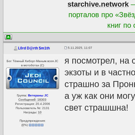
starchive.network
—
порталов про «Звёз
книг по
5.11.2025, 11:07
L0rd D@rth $m1th
я посмотрел, на 
Бог Тёмный Киборг-Маньяк всея JC
в мотоботах (С)
экзоты и в частн
страшно за Проны
а уж как они мог
Группа:
Ветераны JC
Сообщений: 18303
Регистрация: 20.4.2006
свет страшшна!
Пользователь №: 2131
Награды:
10
Предупреждения:
(
0
%)