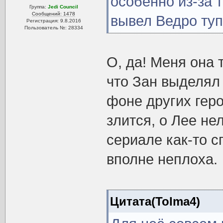
особенно из-за т
Группа:
Jedi Council
Сообщений: 1478
вывел Ведро ту
Регистрация: 9.8.2016
Пользователь №: 28334
О, да! Меня она 
что Зан выделял
фоне других геро
злится, о Лее нел
сериале как-то с
вполне неплоха.
Цитата(Tolma4)