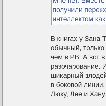
Мне нет. Вместо
получили переж
интеллектом как
В книгах у Зана 
обычный, только
чем в РВ. А вот в
разочарование. И
шикарный злодей
в боковой линии,
Люку, Лее и Хану