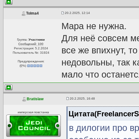
20.2.2025, 12:14
Tolma4
Мара не нужна.
Для неё совсем ме
Группа:
Участники
Сообщений: 100
все же впихнут, т
Регистрация: 5.2.2024
Пользователь №: 31924
недовольны, так к
Предупреждения:
(
0
%)
мало что останетс
20.2.2025, 16:48
Bratislaw
Цитата(FreelancerS
имперская повстанка
в дилогии про в