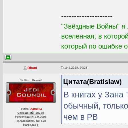
--------------------
"Звёздные Войны" я 
вселенная, в которо
который по ошибке о
19.2.2025, 20:28
Dhani
Цитата(Bratislaw)
Be Kind, Rewind
В книгах у Зана
обычный, только
Группа:
Админы
Сообщений: 16235
чем в РВ
Регистрация: 8.9.2005
Пользователь №: 525
Награды:
5