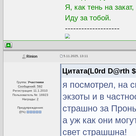
Я, как тень на закат,
Иду за тобой.
--------------------
5.11.2025, 13:11
Rinion
Цитата(L0rd D@rth $
я посмотрел, на 
Группа:
Участники
Сообщений: 592
Регистрация: 11.1.2010
экзоты и в частно
Пользователь №: 16923
Награды:
2
страшно за Проныр
Предупреждения:
(
0
%)
а уж как они мог
свет страшшна!