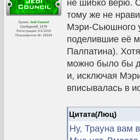
не шибко верю. 
тому же не нрави
Группа:
Jedi Council
Мэри-Сьюшного у
Сообщений: 1478
Регистрация: 9.8.2016
Пользователь №: 28334
поделившие её м
Палпатина). Хотя
можно было бы до
и, исключая Мэр
вписывалась в и
Цитата(Люц)
Ну, Трауна вам 