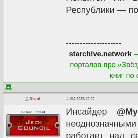
Республики — по
--------------------
starchive.network
—
порталов про «Звёз
книг по
18.2.2025, 20:55
Dhani
Инсайдер
@My
Be Kind, Rewind
неоднозначными 
работает над 