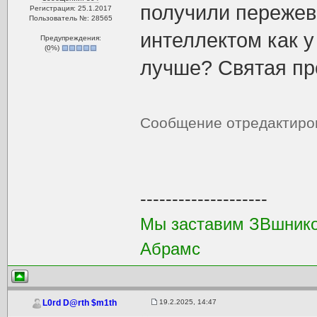
получили пережев
Регистрация: 25.1.2017
Пользователь №: 28565
интеллектом как у
Предупреждения:
(
0
%)
лучше? Святая пр
Сообщение отредактир
--------------------
Мы заставим ЗВшников
Абрамс
19.2.2025, 14:47
L0rd D@rth $m1th