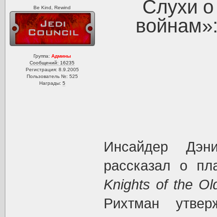
Слухи о
Be Kind, Rewind
войнам»: 
Группа:
Админы
Сообщений: 16235
Регистрация: 8.9.2005
Пользователь №: 525
Награды:
5
Инсайдер Дэн
рассказал о пла
Knights of the Ol
Рихтман утвер