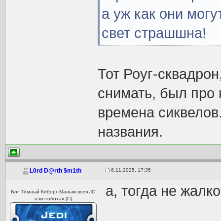
а уж как они мог
свет страшшна!
Тот Роуг-сквадрон
снимать, был про 
времена сиквелов.
названия.
6.11.2025, 17:35
L0rd D@rth $m1th
а, тогда не жалко
Бог Тёмный Киборг-Маньяк всея JC
в мотоботах (С)