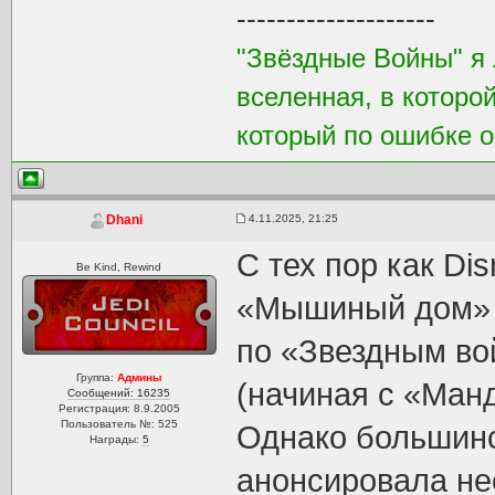
--------------------
"Звёздные Войны" я 
вселенная, в которо
который по ошибке о
4.11.2025, 21:25
Dhani
С тех пор как Dis
Be Kind, Rewind
«Мышиный дом» 
по «Звездным во
Группа:
Админы
(начиная с «Ман
Сообщений: 16235
Регистрация: 8.9.2005
Пользователь №: 525
Однако большинс
Награды:
5
анонсировала не