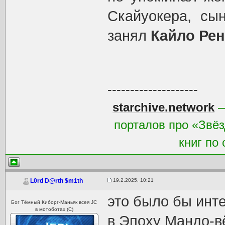
Скайуокера, сы
занял
Кайло Рен
--------------------
starchive.network
—
порталов про «Звёз
книг по
19.2.2025, 10:21
L0rd D@rth $m1th
это было бы инте
Бог Тёмный Киборг-Маньяк всея JC
в мотоботах (С)
в Эпоху Мандо-вё