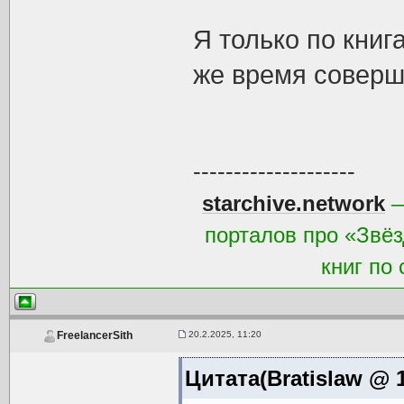
Я только по книг
же время соверш
--------------------
starchive.network
—
порталов про «Звёз
книг по
20.2.2025, 11:20
FreelancerSith
Цитата(Bratislaw @ 1