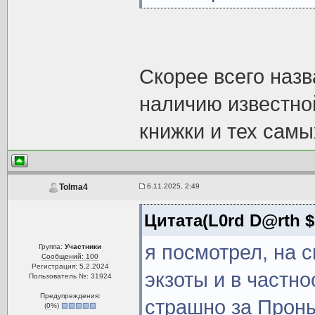
Скорее всего назв
наличию известно
книжки и тех самы
6.11.2025, 2:49
Tolma4
Цитата(L0rd D@rth $
я посмотрел, на 
Группа:
Участники
Сообщений: 100
Регистрация: 5.2.2024
экзоты и в частно
Пользователь №: 31924
Предупреждения:
страшно за Проныр
(
0
%)