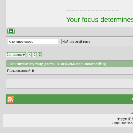
--------------------
Your focus determines 
2 страниц
<
1
2
1
чел. читают эту тему (гостей: 1, скрытых пользователей: 0)
Пользователей:
0
Форум
IP.
Лицензия заре