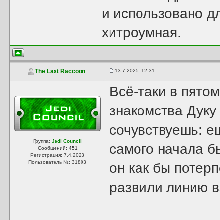
и использовано д
хитроумная.
13.7.2025, 12:31
The Last Raccoon
Всё-таки в пято
знакомства Дуку
сочувствуешь: е
Группа:
Jedi Council
самого начала б
Сообщений: 451
Регистрация: 7.4.2023
Пользователь №: 31803
он как бы потер
развили линию в