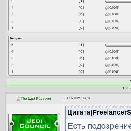
5
[
1
]
4
[
0
]
[0.00%]
3
[
0
]
[0.00%]
2
[
0
]
[0.00%]
1
[
0
]
[0.00%]
Рисунок
5
[
1
]
4
[
0
]
[0.00%]
3
[
0
]
[0.00%]
2
[
0
]
[0.00%]
1
[
0
]
[0.00%]
Гост
7.6.2025, 16:09
The Last Raccoon
Цитата(FreelancerSi
Есть подозрение