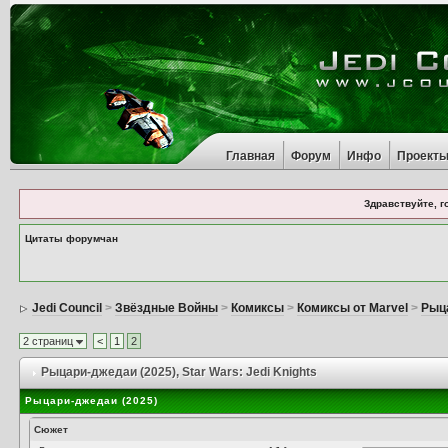
Главная
Форум
Инфо
Проект
Здравствуйте, г
Цитаты форумчан
Jedi Council
>
Звёздные Войны
>
Комиксы
>
Комиксы от Marvel
>
Рыц
2 страниц
<
1
2
Рыцари-джедаи (2025)
, Star Wars: Jedi Knights
Рыцари-джедаи (2025)
Сюжет