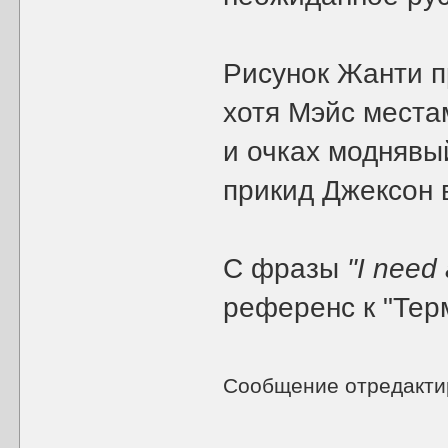
Рисунок Жанти п
хотя Мэйс места
и очках моднявый
прикид Джексон 
С фразы
"I need 
референс к "Тер
Сообщение отредакт