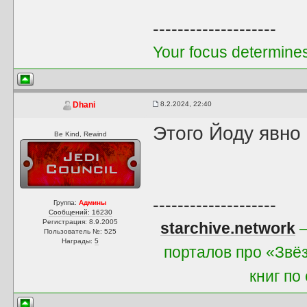
--------------------
Your focus determines 
8.2.2024, 22:40
Dhani
Этого Йоду явно 
Be Kind, Rewind
--------------------
Группа:
Админы
Сообщений: 16230
Регистрация: 8.9.2005
starchive.network
—
Пользователь №: 525
Награды:
5
порталов про «Звё
книг по