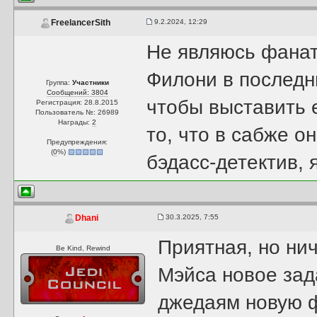
9.2.2024, 12:29
FreelancerSith
Не являюсь фанат
Филони в последн
Группа:
Участники
Сообщений: 3804
чтобы выставить е
Регистрация: 28.8.2015
Пользователь №: 26989
Награды:
2
то, что в сабже о
Предупреждения:
(
0
%)
бэдасс-детектив, 
30.3.2025, 7:55
Dhani
Приятная, но ни
Be Kind, Rewind
Мэйса новое зад
джедаям новую ф