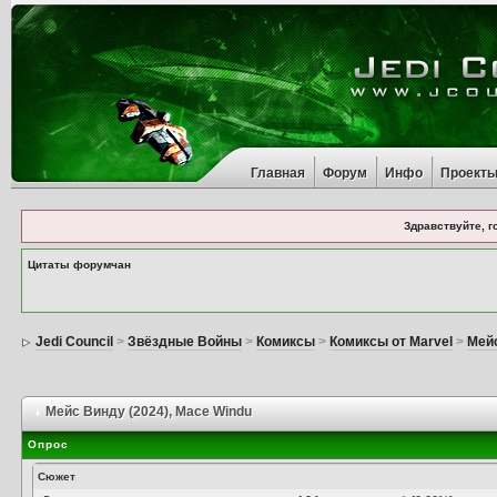
Главная
Форум
Инфо
Проект
Здравствуйте, г
Цитаты форумчан
Jedi Council
>
Звёздные Войны
>
Комиксы
>
Комиксы от Marvel
>
Мейс
Мейс Винду (2024)
, Mace Windu
Опрос
Сюжет