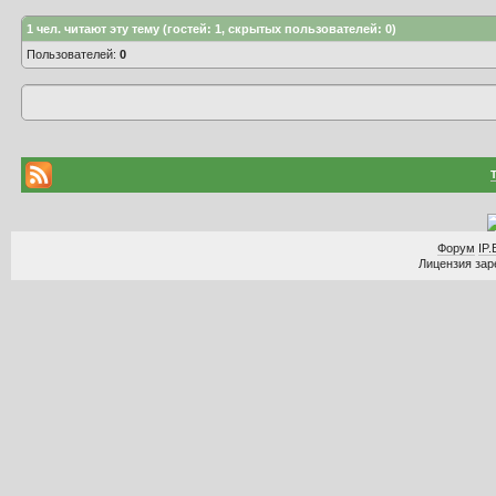
1
чел. читают эту тему (гостей: 1, скрытых пользователей: 0)
Пользователей:
0
Форум
IP.
Лицензия заре