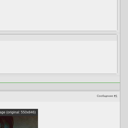
Сообщение
#1
ge (original: 550x846)