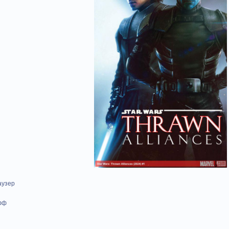
аузер
фф