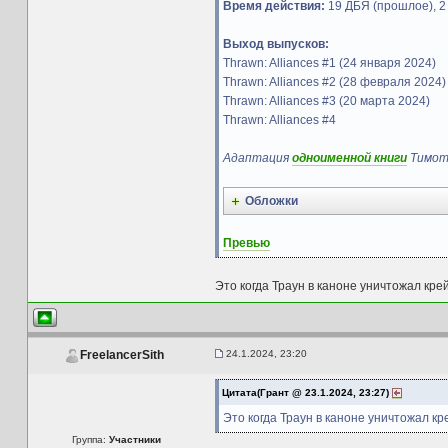
Время действия:
19 ДБЯ (прошлое), 2
Выход выпусков:
Thrawn: Alliances #1 (24 января 2024)
Thrawn: Alliances #2 (28 февраля 2024)
Thrawn: Alliances #3 (20 марта 2024)
Thrawn: Alliances #4
Адаптация
одноименной книги
Тимот
Обложки
Превью
Это когда Траун в каноне уничтожал кре
24.1.2024, 23:20
FreelancerSith
Цитата(Грант @ 23.1.2024, 23:27)
Это когда Траун в каноне уничтожал к
Группа:
Участники