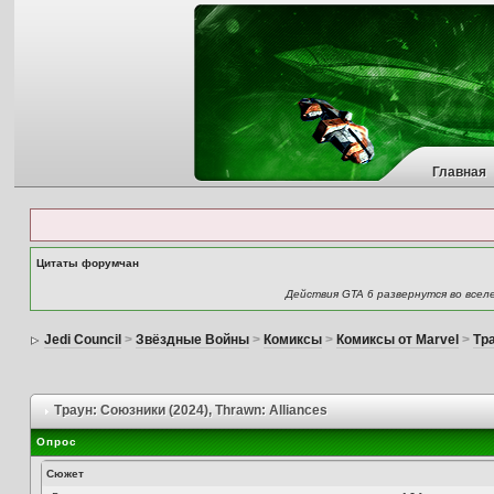
Главная
Цитаты форумчан
Действия GTA 6 развернутся во всел
Jedi Council
>
Звёздные Войны
>
Комиксы
>
Комиксы от Marvel
>
Тра
Траун: Союзники (2024)
, Thrawn: Alliances
Опрос
Сюжет