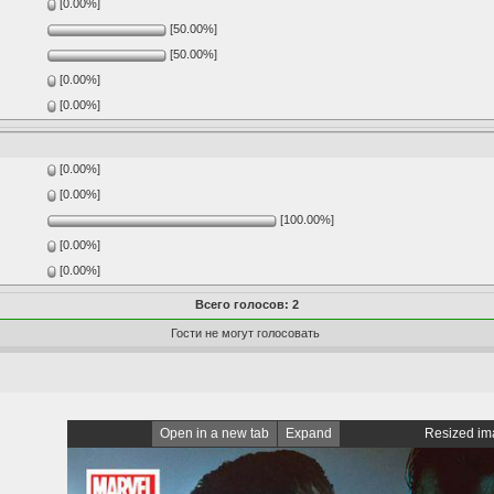
[0.00%]
[50.00%]
[50.00%]
[0.00%]
[0.00%]
[0.00%]
[0.00%]
[100.00%]
[0.00%]
[0.00%]
Всего голосов: 2
Гости не могут голосовать
Open in a new tab
Expand
Resized ima