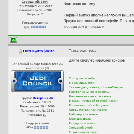
Сообщений: 3804
Фантазия на тему.
Регистрация: 28.8.2015
Пользователь №: 26989
Награды:
2
Первый выпуск вполне неплохим вышел, 
Трауна постоянный покерфейс. То, что д
Предупреждения:
первую волну показали.
(
0
%)
25.1.2024, 10:19
L0rd D@rth $m1th
дайте спойлер кораблей грисков
Бог Тёмный Киборг-Маньяк всея JC
в мотоботах (С)
--------------------
Я хочу лишь тебя,
Я зову лишь тебя.
Так танцуй для меня, Шлюха-Смерть.
Поиграй со мною в смерть,
Расскажи мне на ночь сказку
Группа:
Ветераны JC
И скажи: «Умирай от моей ласки».
Сообщений: 18303
В тишине с тобой бродить
Регистрация: 20.4.2006
Средь пустых глазниц окон,
Пользователь №: 2131
Наблюдая за огнем
Награды:
10
Мертвых звезд.
Предупреждения:
Остуди мой огонь
(
0
%)
Холодной рукой.
Я, как тень на закат,