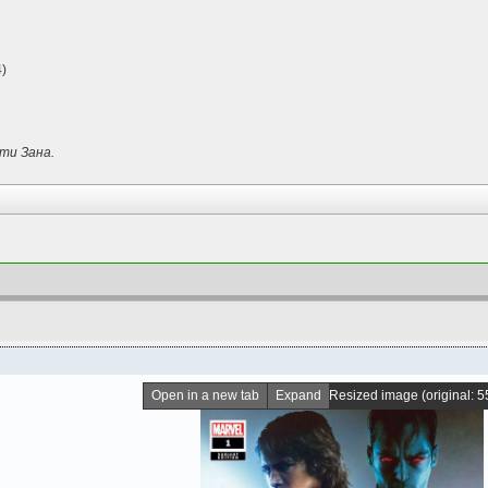
)
ти Зана.
Open in a new tab
Expand
Resized image (original: 