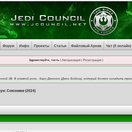
Форум
Инфо
Проекты
Статьи
Файловый Архив
Чат (
0
онлайн)
Здравствуйте, гость
(
Авторизация
|
Регистрация
)
енной ЗВ. В главной роли - Карл Джонсон (Джон Бойега), который должен охладить тра
ун: Союзники (2024)