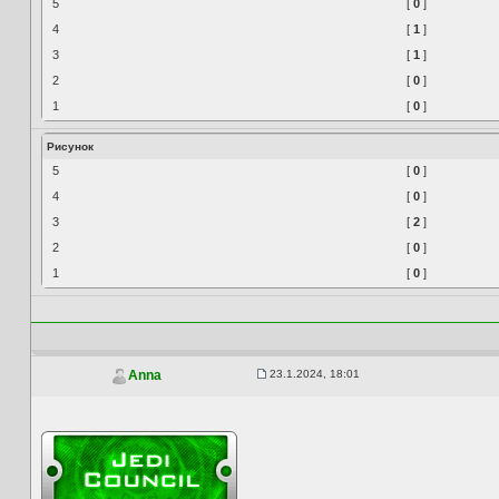
5
[
0
]
4
[
1
]
3
[
1
]
2
[
0
]
1
[
0
]
Рисунок
5
[
0
]
4
[
0
]
3
[
2
]
2
[
0
]
1
[
0
]
23.1.2024, 18:01
Anna