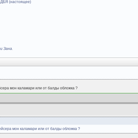
 ДБЯ (настоящее)
и Зана.
йсера мон каламари или от балды обложка ?
рейсера мон каламари или от балды обложка ?