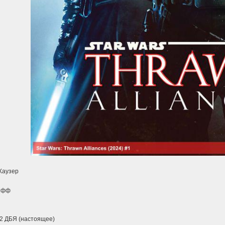
Хаузер
лифф
2 ДБЯ (настоящее)