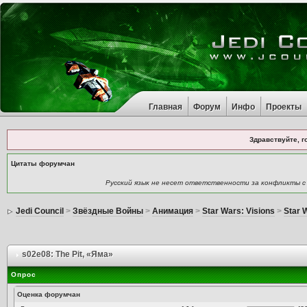
Главная
Форум
Инфо
Проекты
Здравствуйте, г
Цитаты форумчан
Русский язык не несет ответственности за конфликты с
Jedi Council
>
Звёздные Войны
>
Анимация
>
Star Wars: Visions
>
Star 
s02e08: The Pit
, «Яма»
Опрос
Оценка форумчан