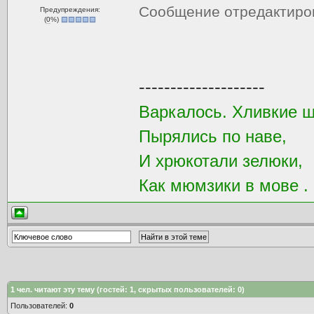
Сообщение отредактир
Предупреждения:
(
0
%)
--------------------
Варкалось. Хливкие 
Пырялись по наве,
И хрюкотали зелюки,
Как мюмзики в мове .
1
чел. читают эту тему (гостей: 1, скрытых пользователей: 0)
Пользователей:
0