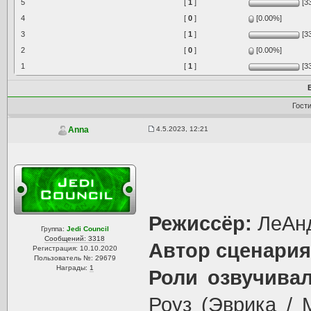
5
[
1
]
[3
4
[
0
]
[0.00%]
3
[
1
]
[3
2
[
0
]
[0.00%]
1
[
1
]
[3
Гост
4.5.2023, 12:21
Anna
Режиссёр:
ЛеАнд
Группа:
Jedi Council
Сообщений: 3318
Автор сценария
Регистрация: 10.10.2020
Пользователь №: 29679
Награды:
1
Роли озвучивал
Роуз (Эврика / 