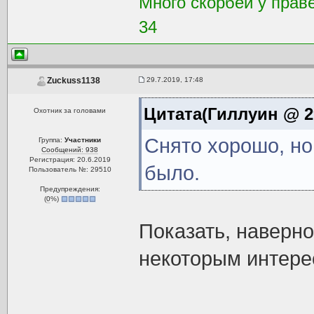
Много скорбей у праве
34
29.7.2019, 17:48
Zuckuss1138
Цитата(Гиллуин @ 29
Охотник за головами
Снято хорошо, но 
Группа:
Участники
Сообщений: 938
Регистрация: 20.6.2019
было.
Пользователь №: 29510
Предупреждения:
(
0
%)
Показать, наверно
некоторым интере