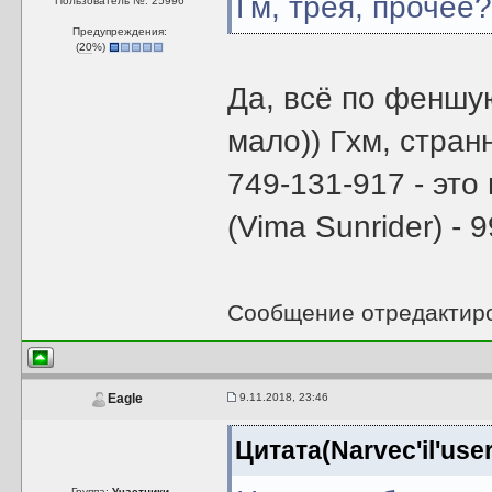
Гм, трея, прочее
Пользователь №: 25996
Предупреждения:
(
20
%)
Да, всё по феншую
мало)) Гхм, стран
749-131-917 - это 
(Vima Sunrider) - 
Сообщение отредактир
9.11.2018, 23:46
Eagle
Цитата(Narvec'il'use
Группа:
Участники