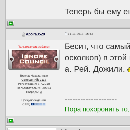
Теперь бы ему е
11.11.2018, 15:43
Apolra3529
Бесит, что самый
Пользователь забанен
осколков) в этой
а. Рей. Дожили.
Группа: Наказанные
Сообщений: 2117
Регистрация: 8.7.2018
Пользователь №: 29084
Награды:
3
--------------------
Предупреждения:
(
10
%)
Пора похоронить то,