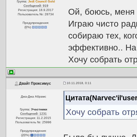
Группа:
Jedi Council Gold
Сообщений: 919
Ой, боюсь, меня
Регистрация: 18.9.2017
Пользователь №: 28734
Играю чисто рад
Предупреждения:
(
0
%)
собираю тех, кого
эффективно.. Нап
Хочу собрать отр
10.11.2018, 0:11
Двайт Проксимус
Цитата(Narvec'il'use
Джа-Джа Абрамс
Хочу собрать отря
Группа:
Участники
Сообщений: 1231
Регистрация: 11.2.2015
Пользователь №: 25996
Предупреждения:
(
20
%)