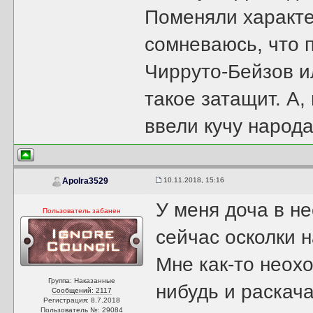
Поменяли характер
сомневаюсь, что п
Чирруто-Бейзов и
такое затащит. А,
ввели кучу народа.
10.11.2018, 15:16
Apolra3529
У меня доча в н
Пользователь забанен
сейчас осколки 
Мне как-то неохо
Группа: Наказанные
нибудь и раскач
Сообщений: 2117
Регистрация: 8.7.2018
Пользователь №: 29084