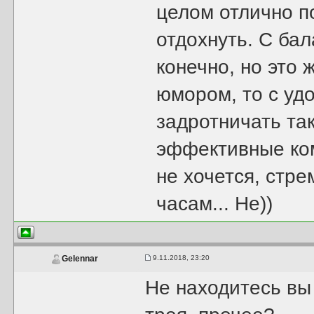
целом отлично п
отдохнуть. С ба
конечно, но это 
юмором, то с уд
задротничать та
эффективные ком
не хочется, стре
часам... Не))
9.11.2018, 23:20
Gelennar
Не находитесь вы 