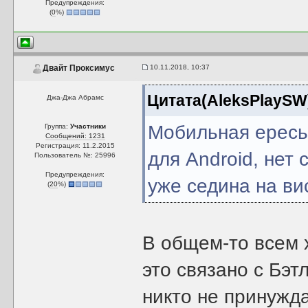
Предупреждения:
(
0
%)
10.11.2018, 10:37
Двайт Проксимус
Цитата(AleksPlaySW
Джа-Джа Абрамс
Мобильная ересь 
Группа:
Участники
Сообщений: 1231
Регистрация: 11.2.2015
для Android, нет 
Пользователь №: 25996
Предупреждения:
уже седина на ви
(
20
%)
В общем-то всем х
это связано с Бэ
никто не принужда