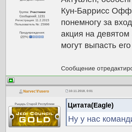
Кун-Баррисс Оффи
Группа:
Участники
Сообщений: 1231
понемногу за вход
Регистрация: 11.2.2015
Пользователь №: 25996
акция на девятом 
Предупреждения:
(
20
%)
могут выпасть его
Сообщение отредактир
10.11.2018, 0:01
Narvec'il'usero
Цитата(Eagle)
Рыцарь Старой Республики
Ну у нас коман