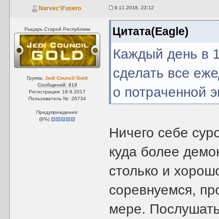
9.11.2018, 23:12
Narvec'il'usero
Цитата(Eagle)
Рыцарь Старой Республики
Каждый день в 1
сделать все еже
Группа:
Jedi Council Gold
Сообщений: 919
о потраченной э
Регистрация: 18.9.2017
Пользователь №: 28734
Предупреждения:
(
0
%)
Ничего себе суро
куда более демок
столько и хорошо
соревнуемся, про
мере. Послушать