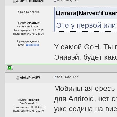
10.11.2018, 0:36
Двайт Проксимус
Цитата(Narvec'il'use
Джа-Джа Абрамс
Это у первой или
Группа:
Участники
Сообщений: 1231
Регистрация: 11.2.2015
Пользователь №: 25996
Предупреждения:
У самой GoH. Ты п
(
20
%)
Энивэй, будет как
10.11.2018, 1:35
AleksPlaySW
Мобильная ересь 
для Android, нет 
Группа:
Новички
Сообщений: 1
уже седина на вис
Регистрация: 10.11.2018
Пользователь №: 29240