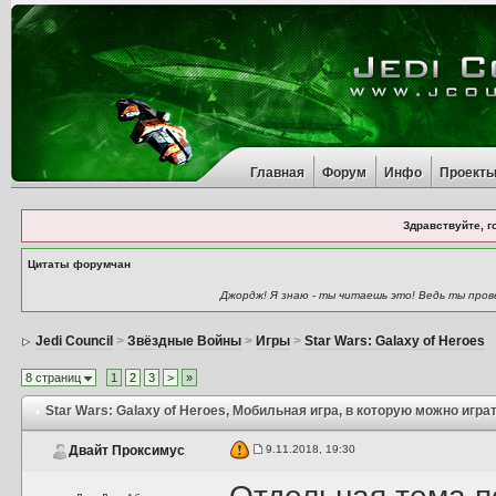
Главная
Форум
Инфо
Проект
Здравствуйте, г
Цитаты форумчан
Джордж! Я знаю - ты читаешь это! Ведь ты пров
Jedi Council
>
Звёздные Войны
>
Игры
>
Star Wars: Galaxy of Heroes
8 страниц
1
2
3
>
»
Star Wars: Galaxy of Heroes
, Мобильная игра, в которую можно играт
9.11.2018, 19:30
Двайт Проксимус