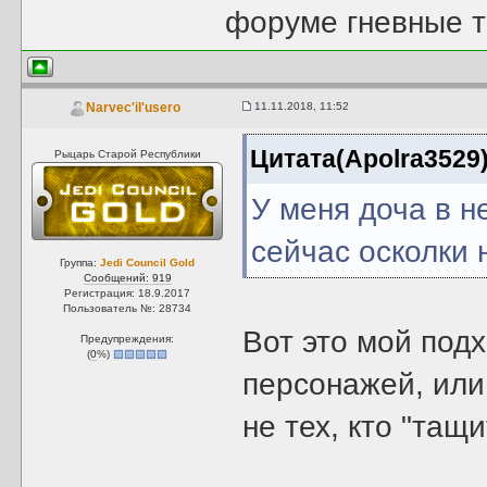
форуме гневные т
11.11.2018, 11:52
Narvec'il'usero
Цитата(Apolra3529
Рыцарь Старой Республики
У меня доча в н
сейчас осколки 
Группа:
Jedi Council Gold
Сообщений: 919
Регистрация: 18.9.2017
Пользователь №: 28734
Вот это мой под
Предупреждения:
(
0
%)
персонажей, или 
не тех, кто "тащи