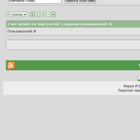
8 страниц
1
2
3
>
»
1
чел. читают эту тему (гостей: 1, скрытых пользователей: 0)
Пользователей:
0
Форум
IP.
Лицензия заре