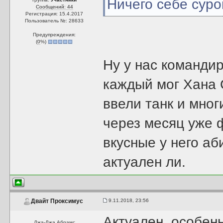
Ничего себе суро
Сообщений: 44
Регистрация: 15.4.2017
Пользователь №: 28633
Предупреждения:
(
0
%)
Ну у нас команди
каждый мог Хана С
ввели танк и мног
через месяц уже 
вкусные у него аб
актуален ли.
9.11.2018, 23:56
Двайт Проксимус
Актуален, особен
Джа-Джа Абрамс