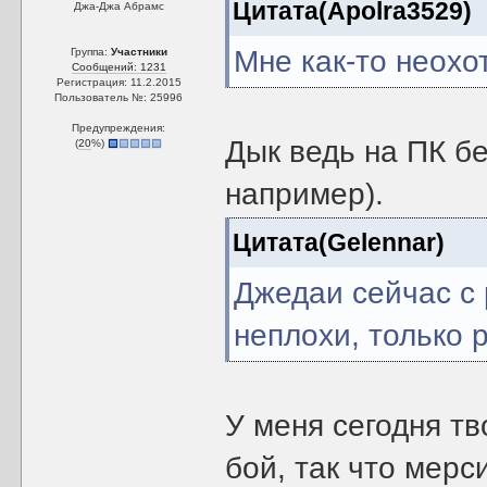
Цитата(Apolra3529)
Джа-Джа Абрамс
Мне как-то неохо
Группа:
Участники
Сообщений: 1231
Регистрация: 11.2.2015
Пользователь №: 25996
Предупреждения:
Дык ведь на ПК бе
(
20
%)
например).
Цитата(Gelennar)
Джедаи сейчас с
неплохи, только р
У меня сегодня т
бой, так что мерс