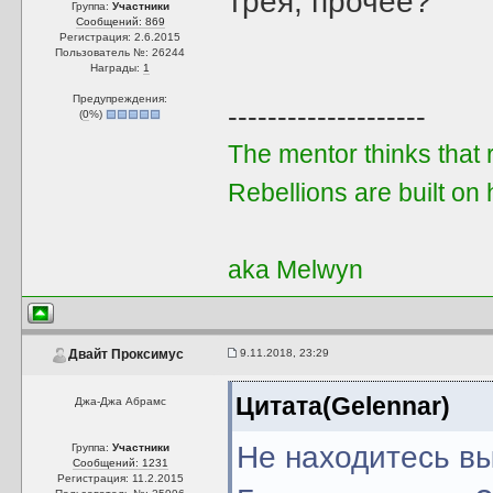
трея, прочее?
Группа:
Участники
Сообщений: 869
Регистрация: 2.6.2015
Пользователь №: 26244
Награды:
1
Предупреждения:
--------------------
(
0
%)
The mentor thinks that re
Rebellions are built on 
aka Melwyn
9.11.2018, 23:29
Двайт Проксимус
Цитата(Gelennar)
Джа-Джа Абрамс
Не находитесь вы
Группа:
Участники
Сообщений: 1231
Регистрация: 11.2.2015