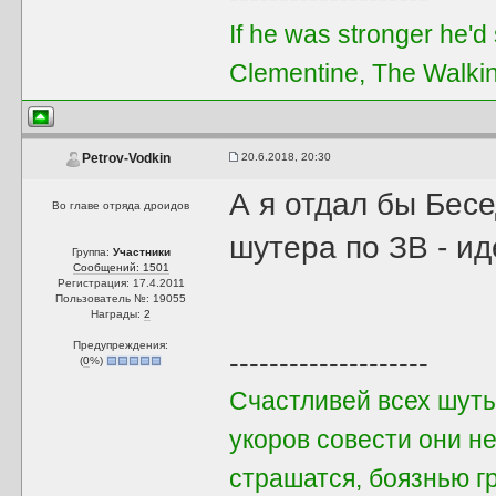
If he was stronger he'd s
Clementine, The Walki
20.6.2018, 20:30
Petrov-Vodkin
А я отдал бы Бес
Во главе отряда дроидов
шутера по ЗВ - ид
Группа:
Участники
Сообщений: 1501
Регистрация: 17.4.2011
Пользователь №: 19055
Награды:
2
Предупреждения:
--------------------
(
0
%)
Счастливей всех шуты
укоров совести они не
страшатся, боязнью г