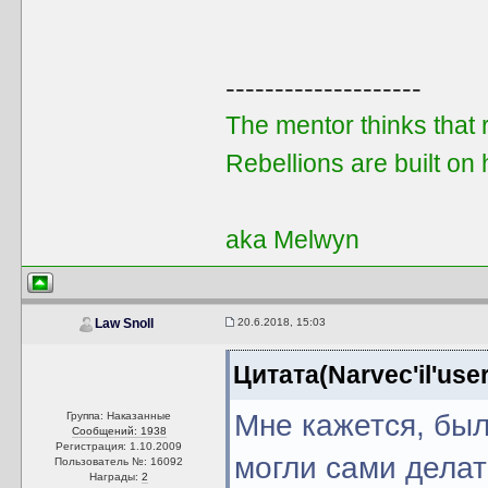
--------------------
The mentor thinks that re
Rebellions are built on 
aka Melwyn
20.6.2018, 15:03
Law Snoll
Цитата(Narvec'il'use
Мне кажется, бы
Группа: Наказанные
Сообщений: 1938
Регистрация: 1.10.2009
могли сами делат
Пользователь №: 16092
Награды:
2