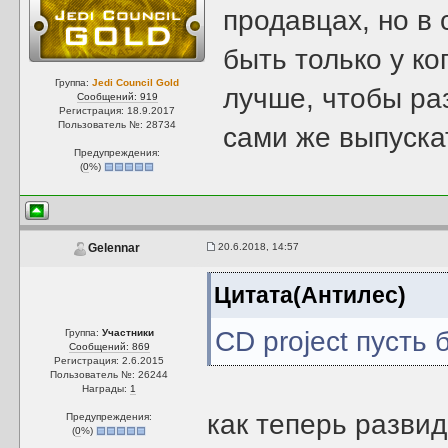
продавцах, но в
быть только у ко
Группа:
Jedi Council Gold
лучше, чтобы ра
Сообщений: 919
Регистрация: 18.9.2017
Пользователь №: 28734
сами же выпуска
Предупреждения:
(
0
%)
20.6.2018, 14:57
Gelennar
Цитата(Антилес)
CD project пусть
Группа:
Участники
Сообщений: 869
Регистрация: 2.6.2015
Пользователь №: 26244
Награды:
1
как теперь развид
Предупреждения:
(
0
%)