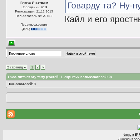
Говарду та? Ну-ну
Группа:
Участники
Сообщений: 613
Регистрация: 21.12.2015
Пользователь №: 27888
Кайл и его яростн
Предупреждения:
(
40
%)
2 страниц
1
2
>
1
чел. читают эту тему (гостей: 1, скрытых пользователей: 0)
Пользователей:
0
Форум
IP.
Лицензия заре