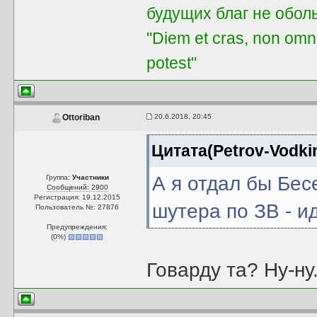
будущих благ не обол
"Diem et cras, non omni
potest"
20.6.2018, 20:45
Ottoriban
Цитата(Petrov-Vodkin
А я отдал бы Бес
Группа:
Участники
Сообщений: 2900
Регистрация: 19.12.2015
шутера по ЗВ - и
Пользователь №: 27876
Предупреждения:
(
0
%)
Говарду та? Ну-ну