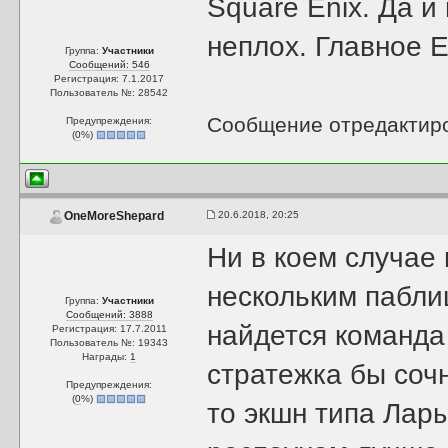
Square Enix. Да и
неплох. Главное 
Группа:
Участники
Сообщений: 546
Регистрация: 7.1.2017
Пользователь №: 28542
Сообщение отредактир
Предупреждения:
(
0
%)
20.6.2018, 20:25
OneMoreShepard
Ни в коем случае
нескольким пабли
Группа:
Участники
Сообщений: 3888
найдется команда
Регистрация: 17.7.2011
Пользователь №: 19343
Награды:
1
стратежка бы сочн
Предупреждения:
(
0
%)
то экшн типа Лары