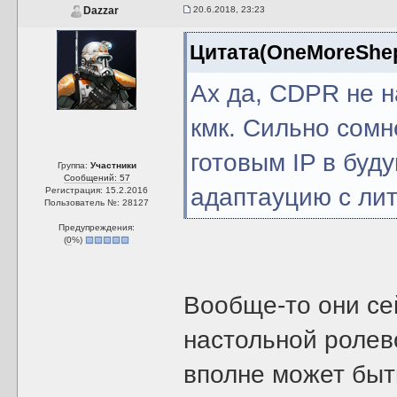
20.6.2018, 23:23
Dazzar
Цитата(OneMoreShepa
Ах да, CDPR не н
кмк. Сильно сомн
готовым IP в буд
Группа:
Участники
Сообщений: 57
адаптауцию с ли
Регистрация: 15.2.2016
Пользователь №: 28127
Предупреждения:
(
0
%)
Вообще-то они се
настольной ролев
вполне может быт