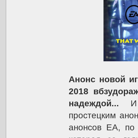
Анонс новой иг
2018 вбзудора
надеждой...
И з
простецким анон
анонсов ЕА, по