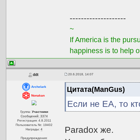
--------------------
~
If America is the purs
happiness is to help 
20.6.2018, 14:07
ddt
Archelark
Цитата(ManGus)
Nonakan
Если не ЕА, то к
Группа:
Участники
Сообщений: 3374
Регистрация: 4.8.2011
Пользователь №: 19402
Paradox же.
Награды:
4
Предупреждения: