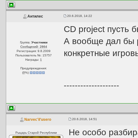
20.6.2018, 14:22
Антилес
CD project пусть 
А вообще дал бы 
Группа:
Участники
Сообщений: 2864
конкретные игров
Регистрация: 9.8.2009
Пользователь №: 15757
Награды:
1
Предупреждения:
(
0
%)
--------------------
20.6.2018, 14:51
Narvec'il'usero
Не особо разбир
Рыцарь Старой Республики