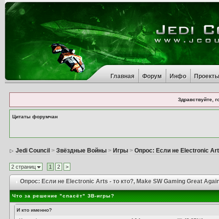
Главная
Форум
Инфо
Проект
Здравствуйте, г
Цитаты форумчан
Jedi Council
>
Звёздные Войны
>
Игры
>
Опрос: Если не Electronic Art
2 страниц
1
2
>
Опрос: Если не Electronic Arts - то кто?
, Make SW Gaming Great Agai
Что за решение "спасёт" ЗВ-игры?
И кто именно?