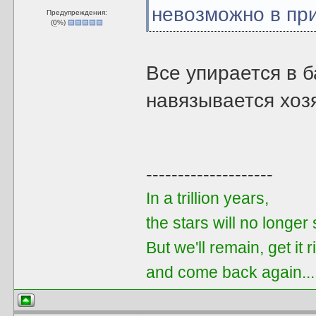
невозможно в пр
Предупреждения:
(
0
%)
Все упирается в б
навязывается хо
--------------------
In a trillion years,
the stars will no longer
But we'll remain, get it r
and come back again..