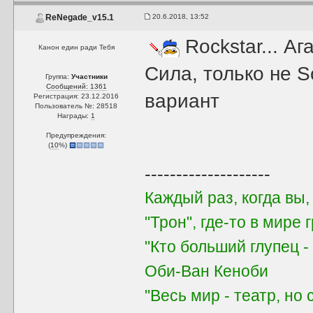
20.6.2018, 13:52
ReNegade_v15.1
Rockstar... Аг
Канон един ради Тебя
Сила, только не S
Группа:
Участники
Сообщений: 1361
вариант
Регистрация: 23.12.2016
Пользователь №: 28518
Награды:
1
Предупреждения:
(
10
%)
--------------------
Каждый раз, когда вы
"Трон", где-то в мире 
"Кто больший глупец -
Оби-Ван Кеноби
"Весь мир - театр, но