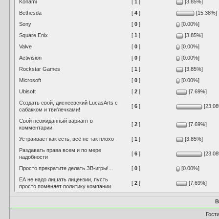
Konami
[
1
]
[3.85%]
Bethesda
[
4
]
[15.38%]
Sony
[
0
]
[0.00%]
Square Enix
[
1
]
[3.85%]
Valve
[
0
]
[0.00%]
Activision
[
0
]
[0.00%]
Rockstar Games
[
1
]
[3.85%]
Microsoft
[
0
]
[0.00%]
Ubisoft
[
2
]
[7.69%]
Создать свой, диснеевский LucasArts с
[
6
]
[23.0
сабакком и тви'лечками!
Свой неожиданный вариант в
[
2
]
[7.69%]
комментарии
Устраивает как есть, всё не так плохо
[
1
]
[3.85%]
Раздавать права всем и по мере
[
6
]
[23.0
надобности
Просто прекратите делать ЗВ-игры!...
[
0
]
[0.00%]
ЕА не надо лишать лицензии, пусть
[
2
]
[7.69%]
просто поменяет политику компании
В
Гост