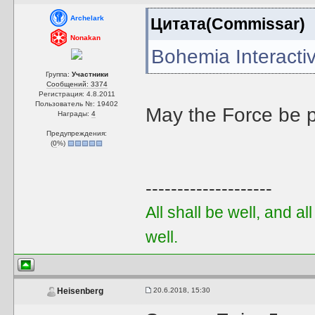
Archelark
Цитата(Commissar)
Nonakan
Bohemia Interacti
Группа:
Участники
Сообщений: 3374
Регистрация: 4.8.2011
Пользователь №: 19402
May the Force be p
Награды:
4
Предупреждения:
(
0
%)
--------------------
All shall be well, and al
well.
20.6.2018, 15:30
Heisenberg