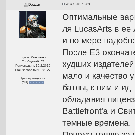
20.6.2018, 15:09
Dazzar
Оптимальные вари
ля LucasArts в ее
и по мере надобно
После Е3 окончате
Группа:
Участники
худших издателей
Сообщений: 57
Регистрация: 15.2.2016
Пользователь №: 28127
мало и качество у
Предупреждения:
(
0
%)
батлы, к ним и ид
обладания лиценз
Battlefront'а и Св
темные времена.
Почему топлю за 