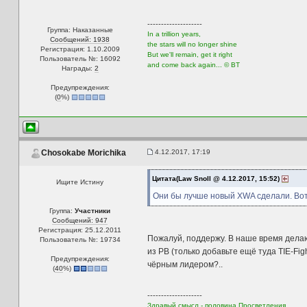
--------------------
Группа: Наказанные
In a trillion years,
Сообщений: 1938
the stars will no longer shine
Регистрация: 1.10.2009
But we'll remain, get it right
Пользователь №: 16092
and come back again... © BT
Награды:
2
Предупреждения:
(
0
%)
4.12.2017, 17:19
Chosokabe Morichika
Цитата(Law Snoll @ 4.12.2017, 15:52)
Ищите Истину
Они бы лучше новый XWA сделали. Вот 
Группа:
Участники
Сообщений: 947
Регистрация: 25.12.2011
Пожалуй, поддержу. В наше время делают
Пользователь №: 19734
из РВ (только добавьте ещё туда TIE-Fig
Предупреждения:
чёрным лидером?..
(
40
%)
--------------------
Здравый смысл - половина Просветления.