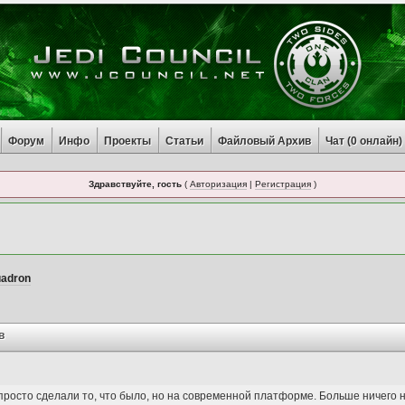
Форум
Инфо
Проекты
Статьи
Файловый Архив
Чат (
0
онлайн)
Здравствуйте, гость
(
Авторизация
|
Регистрация
)
uadron
в
росто сделали то, что было, но на современной платформе. Больше ничего н