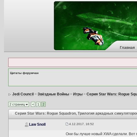
Главная
Цитаты форумчан
Jedi Council
>
Звёздные Войны
>
Игры
>
Серия Star Wars: Rogue Sq
2 страниц
<
1
2
Серия Star Wars: Rogue Squadron
, Трилогия аркадных симуляторо
4.12.2017, 16:52
Law Snoll
Они бы лучше новый XWA сделали. Вот п