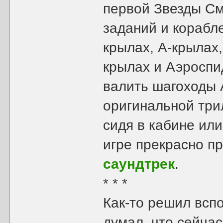
первой Звезды См
заданий и корабле
крылах, A-крылах,
крылах и Аэроспи
валить шагоходы A
оригинальной три
сидя в кабине или
игре прекрасно п
саундтрек
.
* * *
Как-то решил всп
думал, что сейчас