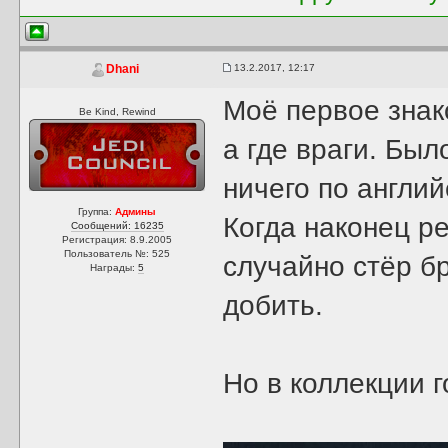
13.2.2017, 12:17
Dhani
Моё первое знако
Be Kind, Rewind
а где враги. Был
ничего по англий
Группа:
Админы
Когда наконец р
Сообщений: 16235
Регистрация: 8.9.2005
Пользователь №: 525
случайно стёр б
Награды:
5
добить.
Но в коллекции г