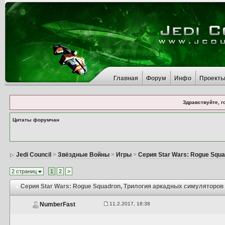
Главная
Форум
Инфо
Проект
Здравствуйте, г
Цитаты форумчан
Jedi Council
>
Звёздные Войны
>
Игры
>
Серия Star Wars: Rogue Squ
2 страниц
1
2
>
Серия Star Wars: Rogue Squadron
, Трилогия аркадных симуляторов
11.2.2017, 18:38
NumberFast