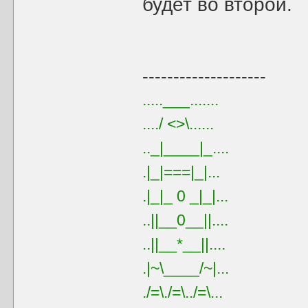
будет во второй.
--------------------
.....___.......
..../ <>\......
.._|____|_....
.|_|===|_|...
.|_|_ 0 _|_|...
..||__0__||....
..||__*__||....
.|~\____/~|...
./=\./=\../=\...