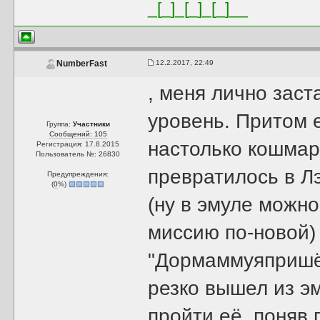
_[_]_[_]_[_]__
12.2.2017, 22:49
NumberFast
, меня лично заст
уровень. Притом 
Группа:
Участники
Сообщений: 105
настолько кошмар
Регистрация: 17.8.2015
Пользователь №: 26830
превратилось в Л
Предупреждения:
(
0
%)
(ну в эмуле можно
миссию по-новой) 
"Дормаммуяпришёл
резко вышел из э
пройти её, поняв 