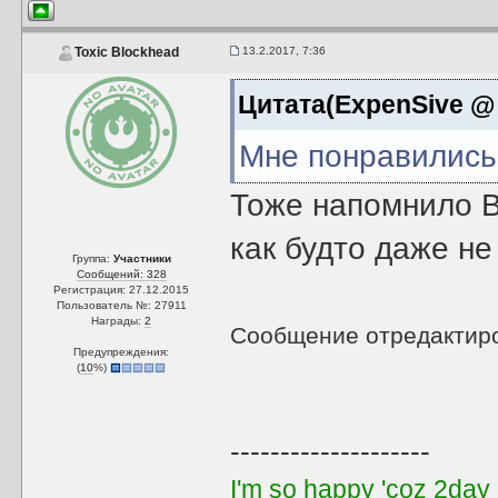
13.2.2017, 7:36
Toxic Blockhead
Цитата(ExpenSive @ 
Мне понравились 
Тоже напомнило Ba
как будто даже н
Группа:
Участники
Сообщений: 328
Регистрация: 27.12.2015
Пользователь №: 27911
Награды:
2
Сообщение отредактир
Предупреждения:
(
10
%)
--------------------
I'm so happy 'coz 2day 