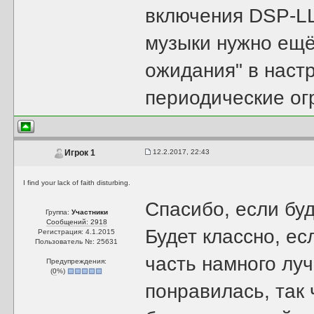
включения DSP-LL
музыки нужно ещё
ожидания" в наст
периодические ог
12.2.2017, 22:43
Игрок 1
I find your lack of faith disturbing.
Спасибо, если бу
Группа:
Участники
Сообщений: 2918
Будет классно, ес
Регистрация: 4.1.2015
Пользователь №: 25631
часть намного лу
Предупреждения:
(
0
%)
понравилась, так