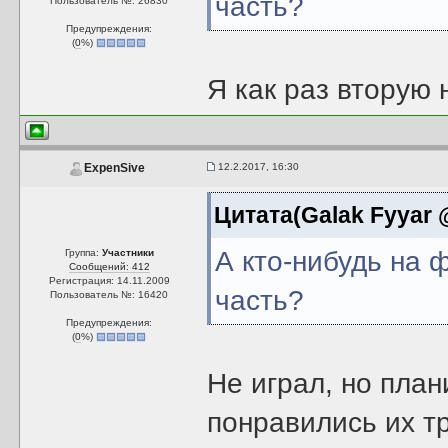
часть?
Пользователь №: 26830
Предупреждения:
(
0
%)
Я как раз вторую 
12.2.2017, 16:30
ExpenSive
Цитата(Galak Fyyar @
А кто-нибудь на 
Группа:
Участники
Сообщений: 412
Регистрация: 14.11.2009
часть?
Пользователь №: 16420
Предупреждения:
(
0
%)
Не играл, но план
понравились их тр