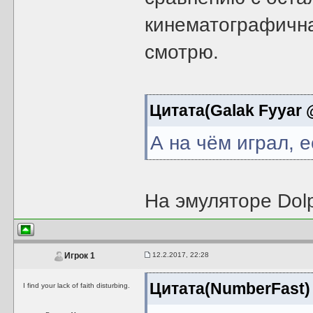
кинематографична
смотрю.
Цитата(Galak Fyyar @
А на чём играл, 
На эмуляторе Dolp
12.2.2017, 22:28
Игрок 1
Цитата(NumberFast)
I find your lack of faith disturbing.