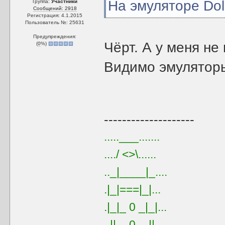
На эмуляторе Dol
Группа:
Участники
Сообщений: 2918
Регистрация: 4.1.2015
Пользователь №: 25631
Предупреждения:
Чёрт. А у меня не
(
0
%)
Видимо эмуляторы
--------------------
.....___.......
..../ <>\......
.._|____|_....
.|_|===|_|...
.|_|_ 0 _|_|...
..||__0__||....