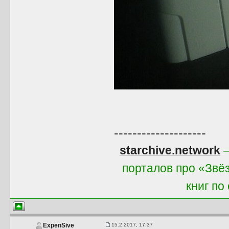
--------------------
starchive.network
—
порталов про «Звё
книг по
15.2.2017, 17:37
ExpenSive