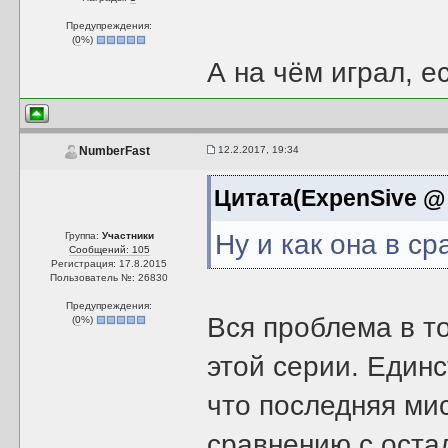
Предупреждения:
(
0
%)
А на чём играл, е
12.2.2017, 19:34
NumberFast
Цитата(ExpenSive @ 
Ну и как она в с
Группа:
Участники
Сообщений: 105
Регистрация: 17.8.2015
Пользователь №: 26830
Предупреждения:
Вся проблема в то
(
0
%)
этой серии. Единст
что последняя ми
сравнению с оста