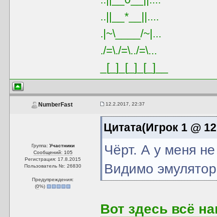
..||__*__||....
.|~\____/~|...
./=\./=\../=\...
_[_]_[_]_[_]__
12.2.2017, 22:37
NumberFast
Цитата(Игрок 1 @ 12.
Чёрт. А у меня н
Группа:
Участники
Сообщений: 105
Регистрация: 17.8.2015
Видимо эмуляторы
Пользователь №: 26830
Предупреждения:
(
0
%)
Вот здесь всё н