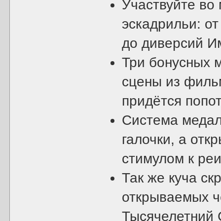
Участвуйте во
эскадрильи: о
до диверсий И
Три бонусных м
сцены из филь
придётся попо
Система медал
галочки, а отк
стимулом к ре
Так же куча ск
открываемых ч
Тысячелетний С