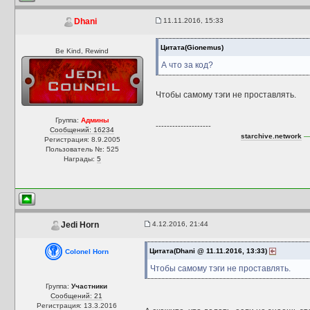
11.11.2016, 15:33
Dhani
Цитата(Gionemus)
Be Kind, Rewind
А что за код?
Чтобы самому тэги не проставлять.
Группа:
Админы
--------------------
Сообщений: 16234
starchive.network
— 
Регистрация: 8.9.2005
Пользователь №: 525
Награды:
5
4.12.2016, 21:44
Jedi Horn
Цитата(Dhani @ 11.11.2016, 13:33)
Colonel Horn
Чтобы самому тэги не проставлять.
Группа:
Участники
Сообщений: 21
Регистрация: 13.3.2016