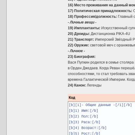
16) Место проживания на данный мо
17) Политическая принадлежность:
О
18) Профессия/должность:
Главный 
- Личные вещи -
19) Имплантанты:
Искусственный супе
20) Дроиды:
Дистанционка PIKA-4U
21) Транспорт:
Имперский Звёздный Ра
22) Оружие:
световой меч с оранжевы
- Личное -
23) Биография:
Вася Пупкин родился в семье столяра 
в Орден Джедаев. Когда Реван перешёл
способностями, то стал требовать зван
времена Галактической Империи. Когд
24) Канон:
Легенды
Код
[b][i]- Общие данные -[/i][/b]
[b]1) Имя:[/b]
[b]2) Пол:[/b]
[b]3) Раса:[/b]
[b]4) Возраст:[/b]
[b]5) Рост:[/b]