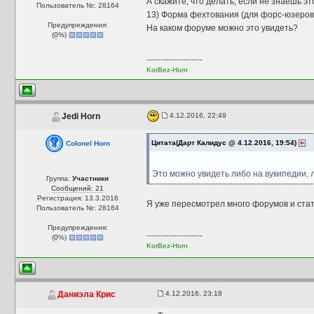
А скажите, что делать, если не знаешь эт
Пользователь №: 28164
13) Форма фехтования (для форс-юзеров
Предупреждения:
На каком форуме можно это увидеть?
(
0
%)
--------------------
KorBez-Horn
4.12.2016, 22:49
Jedi Horn
Цитата(Дарт Калидус @ 4.12.2016, 19:54)
Colonel Horn
Это можно увидеть либо на вукипедии,
Группа:
Участники
Сообщений: 21
Регистрация: 13.3.2016
Я уже пересмотрел много форумов и стать
Пользователь №: 28164
Предупреждения:
--------------------
(
0
%)
KorBez-Horn
4.12.2016, 23:18
Даниэла Крис