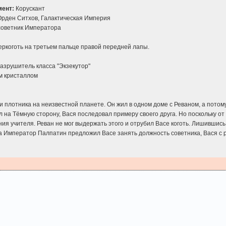
мент:
Корускант
рден Ситхов, Галактическая Империя
советник Императора
ркоготь на третьем пальце правой передней лапы.
зрушитель класса "Экзекутор"
м кристаллом
и плотника на неизвестной планете. Он жил в одном доме с Реваном, а пото
 на Тёмную сторону, Вася последовал примеру своего друга. Но поскольку от
ия учителя. Реван не мог выдержать этого и отрубил Васе коготь. Лишившись 
а Император Палпатин предложил Васе занять должность советника, Вася с 