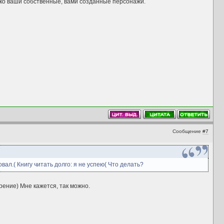
ько ваши собственные, вами созданные персонажи.
Сообщение
#7
ал.( Книгу читать долго: я не успею( Что делать?
рение) Мне кажется, так можно.