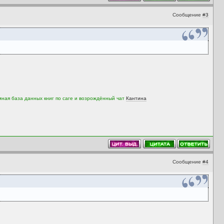
Сообщение
#3
мная база данных книг по саге и возрождённый чат
Кантина
Сообщение
#4