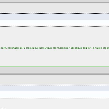
сайт, посвящённый истории русскоязычных порталов про «Звёздные войны», а также огро