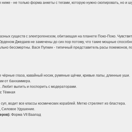
ниже - не только форма анкеты с тегами, которую нужно скопировать, но и 
.
азных существ с электрогенезом, обитающая на планете Поко-Поко. Чувствите
 Орденом Джедаев не замечены до сих пор потому, что такие мощные способн
льно бессмертны. Вася Пупкин - типичный представитель расы покемонов, по
 чёрные глаза, кавайный носик, румяные щёчки, кривые лапы, длинные уши.
ам от банхаммера.
 Любит выпить и поспорить с модераторами.
:
Тёмная
суп, водит все классы космических кораблей. Метко стреляет из бластера.
 Силовое Удушение.
еров):
Форма VII Ваапад