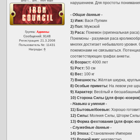
and I... am... Iron Man
нарушением. Для простоты понимания 
- Общие данные -
1) Имя:
Вася Пупкин
2) Пол:
Мужской
Группа:
Админы
3) Раса:
Покемон (оригинальная раса)
Сообщений: 9148
Покемоны - разумная раса кроликообр
Регистрация: 21.3.2008
многих достигает небывалого уровня.
Пользователь №: 11431
Награды:
6
покемонами не связываться. Потенциа
соответствующих графах анкеты.
4) Возраст:
4000 лет
5) Рост:
50 см
6) Вес:
100 кг
7) Внешность:
Жёлтая шкурка, круглые
8) Особые приметы:
На левом ухе шр
9) Характер:
Весёлый и бесшабашный.
10) Сторона Силы (для форс-юзеров)
- Навыки и умения -
11) Бытовые/боевые:
Хорошо готовит 
12) Силы:
Молния Силы, Шторм Силы,
13) Форма фехтования (для форс-юз
- Служебные данные -
14) Эпоха:
Становление Империи
15) Родной мир:
неизвестно