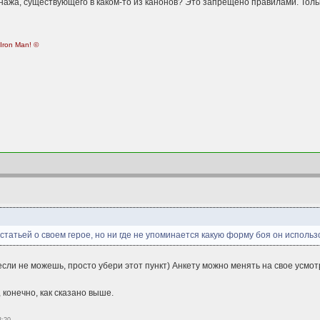
сонажа, существующего в каком-то из канонов? Это запрещено правилами. Тол
 Iron Man! ©
татьей о своем герое, но ни где не упоминается какую форму боя он использов
если не можешь, просто убери этот пункт) Анкету можно менять на свое усмот
 конечно, как сказано выше.