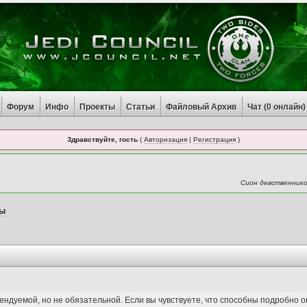
Форум
Инфо
Проекты
Статьи
Файловый Архив
Чат (
0
онлайн)
Здравствуйте, гость
(
Авторизация
|
Регистрация
)
Сион девственнико
ты
дуемой, но не обязательной. Если вы чувствуете, что способны подробно опи