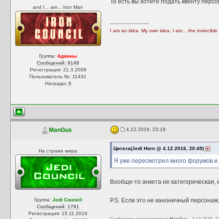
То есть вы хотите подать квенту пер
and I... am... Iron Man
--------------------
I am an idea. My own idea. I am... the invincible
Группа:
Админы
Сообщений: 9148
Регистрация: 21.3.2008
Пользователь №: 11431
Награды:
6
4.12.2016, 23:18
ManGus
Цитата(Jedi Horn @ 4.12.2016, 20:49)
На страже мира
Я уже пересмотрел много форумов и с
Вообще-то анкета не категорическая, 
Группа:
Jedi Council
P.S. Если это не каноничный персонаж,
Сообщений: 1791
Регистрация: 15.11.2016