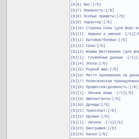
[b]6) Вес:[/b]
[b]7) Внешность:[/b]
[b]8) Особые приметы:[/b]
[b]9) Характер:[/b]
[b]10) Сторона Силы (для форс-ю
[b][i]- Навыки и умения -[/i][/
[b]11) Бытовые/боевые:[/b]
[b]12) Силы:[/b]
[b]13) Форма фехтования (для фо
[b][i]- Служебные данные -[/i][
[b]14) Эпоха:[/b]
[b]15) Родной мир:[/b]
[b]16) Место проживания на данн
[b]17) Политическая принадлежно
[b]18) Профессия/должность:[/b]
[b][i]- Личные вещи -[/i][/b]
[b]19) Имплантанты:[/b]
[b]20) Дроиды:[/b]
[b]21) Транспорт:[/b]
[b]22) Оружие:[/b]
[b][i]- Личное -[/i][/b]
[b]23) Биография:[/b]
[b]24) Канон:[/b]