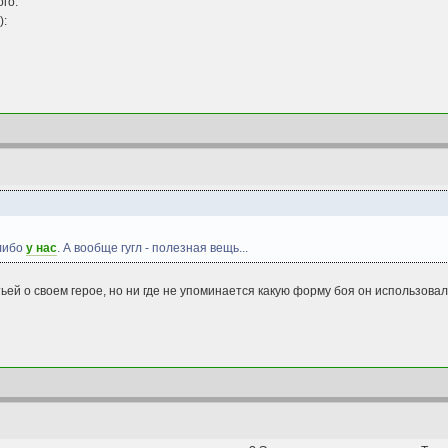
ого:
):
 либо
у нас
. А вообще гугл - полезная вещь...
ей о своем герое, но ни где не упоминается какую форму боя он использовал.(