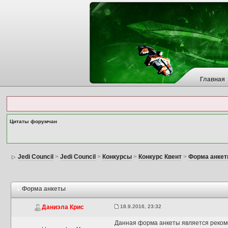
Главная
Цитаты форумчан
Jedi Council
>
Jedi Council
>
Конкурсы
>
Конкурс Квент
>
Форма анке
Форма анкеты
18.9.2016, 23:32
Даниэла Крис
Данная форма анкеты является рекомен