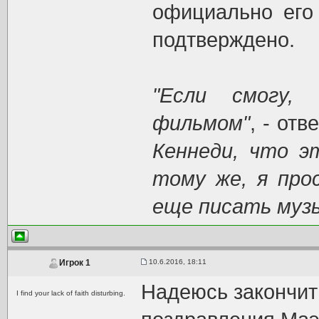
официально его 
подтверждено.
"Если смогу,
фильмом"
, - отв
Кеннеди, что э
тому же, я про
еще писать музы
10.6.2016, 18:11
Игрок 1
Надеюсь закончит
I find your lack of faith disturbing.