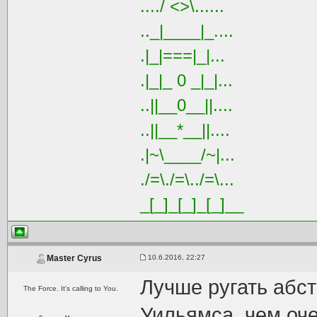
..../ <>\......
.._|____|_....
.|_|===|_|...
.|_|_ 0 _|_|...
..||__0__||....
..||__*__||....
.|~\____/~|...
./=\./=\../=\...
_[_]_[_]_[_]__
10.6.2016, 22:27
Master Cyrus
Лучше ругать абст
The Force. It's calling to You.
Уильямса, чем оч