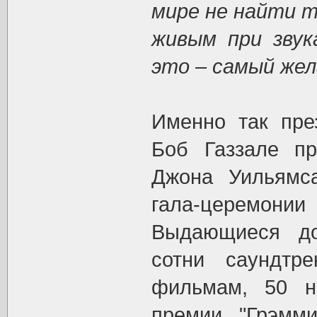
мире не найти т
живым при звук
это – самый жел
Именно так пре
Боб Газзале пр
Джона Уильямса
гала-церемон
Выдающиеся до
сотни саундтре
фильмам, 50 н
премии "Грэмми