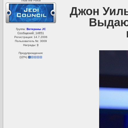
Trust the Force
Джон Уил
Выдаю
Группа:
Ветераны JC
Сообщений: 14851
Регистрация: 14.7.2006
Пользователь №: 3009
Награды:
9
Предупреждения:
(
10
%)