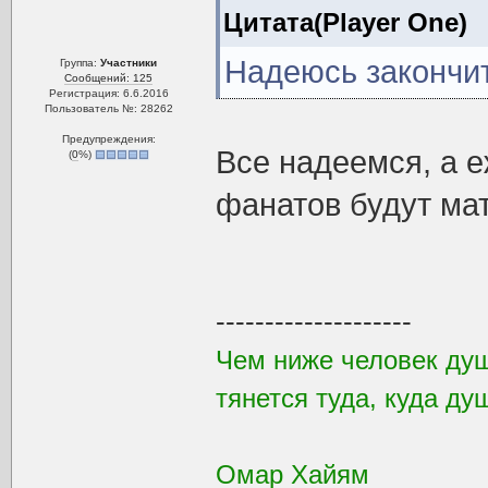
Цитата(Player One)
Надеюсь закончи
Группа:
Участники
Сообщений: 125
Регистрация: 6.6.2016
Пользователь №: 28262
Предупреждения:
Все надеемся, а е
(
0
%)
фанатов будут мат
--------------------
Чем ниже человек душ
тянется туда, куда ду
Омар Хайям