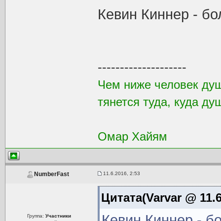
Кевин Киннер - бо
--------------------
Чем ниже человек душ
тянется туда, куда ду
Омар Хайям
11.6.2016, 2:53
NumberFast
Цитата(Varvar @ 11.6
Кевин Киннер - б
Группа:
Участники