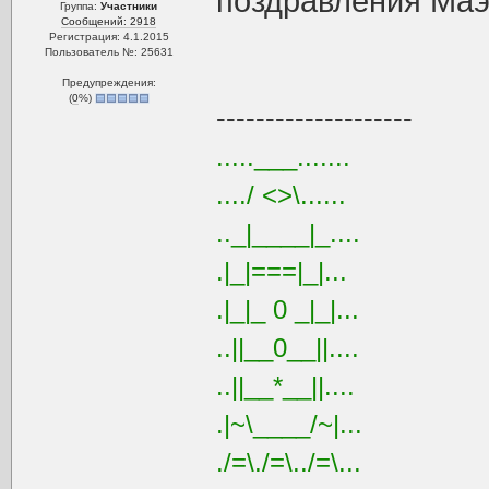
поздравления Маэ
Группа:
Участники
Сообщений: 2918
Регистрация: 4.1.2015
Пользователь №: 25631
Предупреждения:
(
0
%)
--------------------
.....___.......
..../ <>\......
.._|____|_....
.|_|===|_|...
.|_|_ 0 _|_|...
..||__0__||....
..||__*__||....
.|~\____/~|...
./=\./=\../=\...