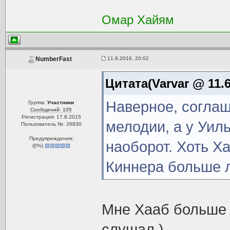
Омар Хайям
11.6.2016, 20:02
NumberFast
Цитата(Varvar @ 11.6
Наверное, согла
Группа:
Участники
Сообщений: 105
Регистрация: 17.8.2015
мелодии, а у Уил
Пользователь №: 26830
Предупреждения:
наоборот. Хоть Ха
(
0
%)
Киннера больше л
Мне Хааб больше 
слушал.)