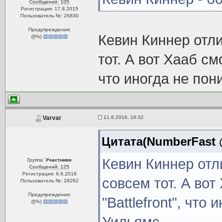
Сообщений: 105
Регистрация: 17.8.2015
Пользователь №: 26830
Предупреждения:
Кевин Киннер отли
(
0
%)
тот. А вот Хааб смо
что иногда не пон
11.6.2016, 16:32
Varvar
Цитата(NumberFast @
Кевин Киннер отл
Группа:
Участники
Сообщений: 125
Регистрация: 6.6.2016
совсем тот. А вот
Пользователь №: 28262
Предупреждения:
"Battlefront", что
(
0
%)