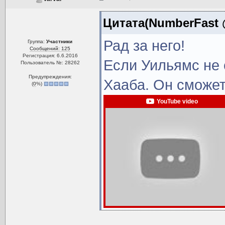
Цитата(NumberFast @
Рад за него!
Группа:
Участники
Сообщений: 125
Регистрация: 6.6.2016
Если Уильямс не 
Пользователь №: 28262
Предупреждения:
Хааба. Он сможет
(
0
%)
YouTube video