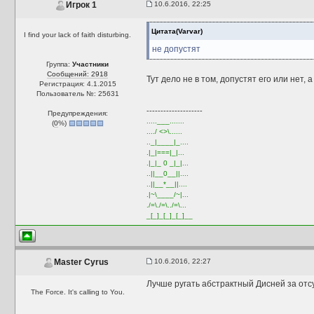
10.6.2016, 22:25
Игрок 1
Цитата(Varvar)
I find your lack of faith disturbing.
не допустят
Группа:
Участники
Сообщений: 2918
Тут дело не в том, допустят его или нет, 
Регистрация: 4.1.2015
Пользователь №: 25631
--------------------
Предупреждения:
.....___.......
(
0
%)
..../ <>\......
.._|____|_....
.|_|===|_|...
.|_|_ 0 _|_|...
..||__0__||....
..||__*__||....
.|~\____/~|...
./=\./=\../=\...
_[_]_[_]_[_]__
10.6.2016, 22:27
Master Cyrus
Лучше ругать абстрактный Дисней за отс
The Force. It's calling to You.