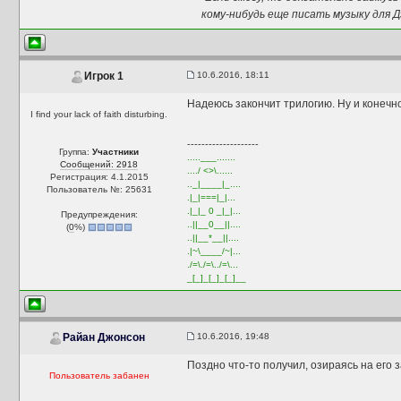
кому-нибудь еще писать музыку для Д
10.6.2016, 18:11
Игрок 1
Надеюсь закончит трилогию. Ну и конечн
I find your lack of faith disturbing.
--------------------
Группа:
Участники
.....___.......
Сообщений: 2918
..../ <>\......
Регистрация: 4.1.2015
.._|____|_....
Пользователь №: 25631
.|_|===|_|...
.|_|_ 0 _|_|...
Предупреждения:
..||__0__||....
(
0
%)
..||__*__||....
.|~\____/~|...
./=\./=\../=\...
_[_]_[_]_[_]__
10.6.2016, 19:48
Райан Джонсон
Поздно что-то получил, озираясь на его 
Пользователь забанен