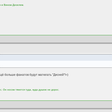
ч и Вином Дизелем.
ещё больше фанатов будут матюгать "Дисней"!=)
. Он носом тянется туда, куда душою не дорос.