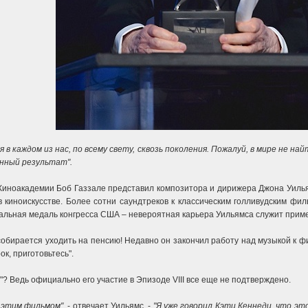
в каждом из нас, по всему свету, сквозь поколения. Пожалуй, в мире не най
анный результат".
Киноакадемии Боб Газзале представил композитора и дирижера Джона Уилья
киноискусстве. Более сотни саундтреков к классическим голливудским фил
ональная медаль конгресса США – невероятная карьера Уильямса служит прим
 собирается уходить на пенсию! Недавно он закончил работу над музыкой к 
к, приготовьтесь".
"? Ведь официально его участие в Эпизоде VIII все еще не подтверждено.
ь этим фильмом"
, - отвечает Уильямс, -
"Я уже говорил Кэти Кеннеди, что эт