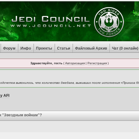
Форум
Инфо
Проекты
Статьи
Файловый Архив
Чат (
0
онлайн)
Здравствуйте, гость
(
Авторизация
|
Регистрация
)
одсчетов выяснилось, что количество джедаев, выживших после исполнения «Приказа 6
у AFI
о к "Звездным войнам"?