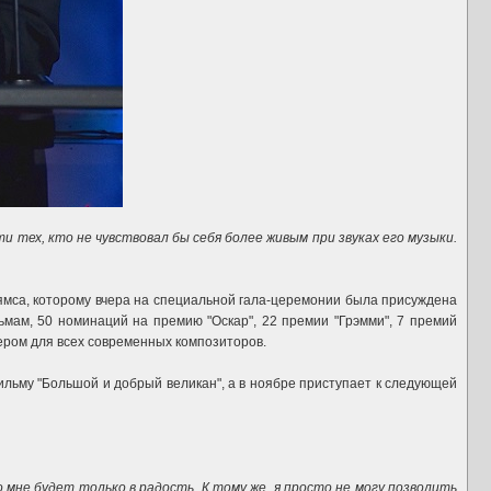
ти тех, кто не чувствовал бы себя более живым при звуках его музыки.
мса, которому вчера на специальной гала-церемонии была присуждена
ьмам, 50 номинаций на премию "Оскар", 22 премии "Грэмми", 7 премий
ером для всех современных композиторов.
фильму "Большой и добрый великан", а в ноябре приступает к следующей
о мне будет только в радость. К тому же, я просто не могу позволить