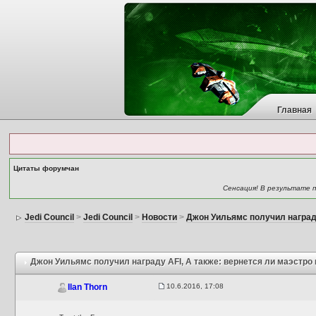
Главная
Цитаты форумчан
Сенсация! В результате п
Jedi Council
>
Jedi Council
>
Новости
>
Джон Уильямс получил наград
Джон Уильямс получил награду AFI
, А также: вернется ли маэстр
10.6.2016, 17:08
Ilan Thorn