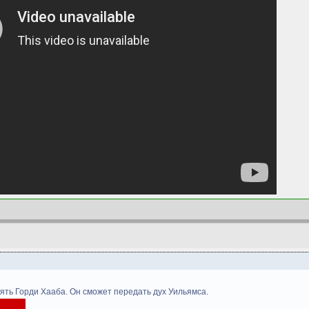
зять Горди Хааба. Он сможет передать дух Уильямса.