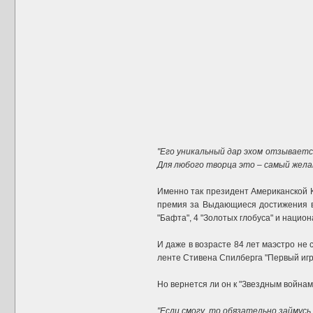
"Его уникальный дар эхом отзывается 
Для любого творца это – самый жел
Именно так президент Американской 
премия за Выдающиеся достижения в 
"Бафта", 4 "Золотых глобуса" и наци
И даже в возрасте 84 лет маэстро не
ленте Стивена Спилберга "Первый игро
Но вернется ли он к "Звездным войнам
"Если смогу, то обязательно займус