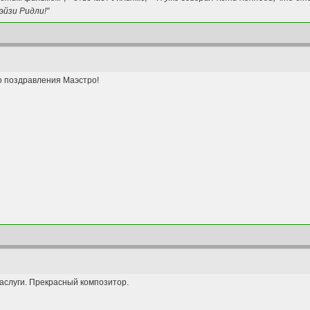
эйзи Ридли!"
о поздравления Маэстро!
заслуги. Прекрасный композитор.