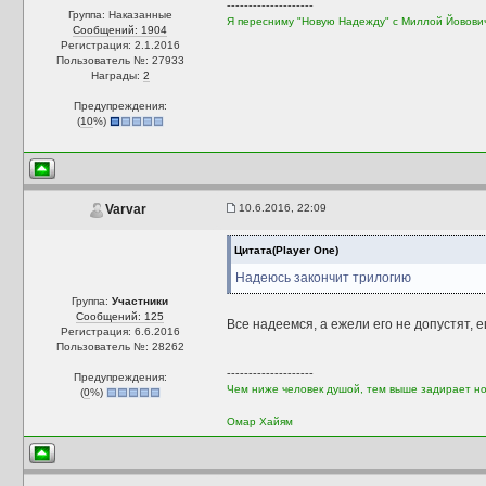
--------------------
Группа: Наказанные
Я пересниму "Новую Надежду" с Миллой Йовови
Сообщений: 1904
Регистрация: 2.1.2016
Пользователь №: 27933
Награды:
2
Предупреждения:
(
10
%)
10.6.2016, 22:09
Varvar
Цитата(Player One)
Надеюсь закончит трилогию
Группа:
Участники
Сообщений: 125
Все надеемся, а ежели его не допустят, 
Регистрация: 6.6.2016
Пользователь №: 28262
--------------------
Предупреждения:
Чем ниже человек душой, тем выше задирает нос
(
0
%)
Омар Хайям