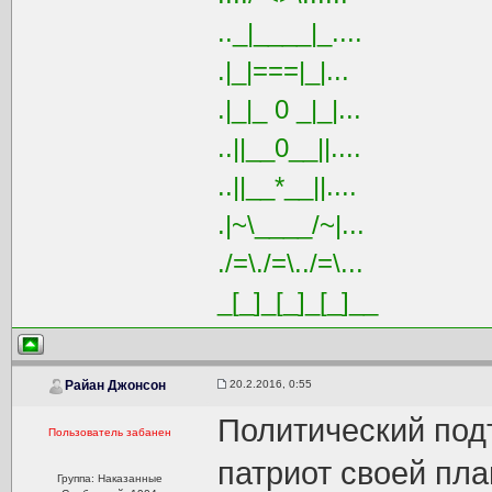
.._|____|_....
.|_|===|_|...
.|_|_ 0 _|_|...
..||__0__||....
..||__*__||....
.|~\____/~|...
./=\./=\../=\...
_[_]_[_]_[_]__
20.2.2016, 0:55
Райан Джонсон
Политический под
Пользователь забанен
патриот своей пла
Группа: Наказанные