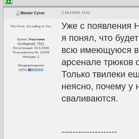
18.2.2016, 13:12
Master Cyrus
Уже с появления 
The Force. It's calling to You.
я понял, что буде
Группа:
Участники
Сообщений: 7521
всю имеющуюся в 
Регистрация: 23.8.2008
Пользователь №: 12038
Награды:
2
арсенале трюков 
Предупреждения:
(
10
%)
Только твилеки ещ
неясно, почему у 
сваливаются.
--------------------