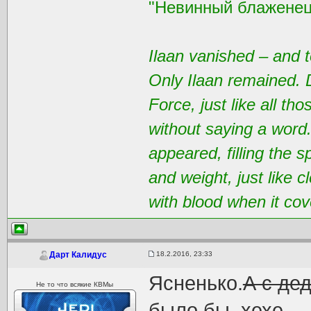
"Невинный блаженец
Ilaan vanished – and t
Only Ilaan remained. 
Force, just like all t
without saying a word
appeared, filling the 
and weight, just like 
with blood when it cov
18.2.2016, 23:33
Дарт Калидус
Ясненько.
А с де
Не то что всякие КВМы
было бы, хехе.