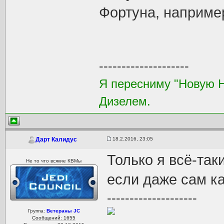
Фортуна, наприме
--------------------
Я пересниму "Новую 
Дизелем.
18.2.2016, 23:05
Дарт Калидус
Только я всё-так
Не то что всякие КВМы
если даже сам ка
--------------------
Группа:
Ветераны JC
Сообщений: 1655