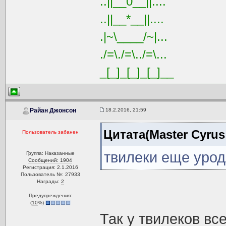
..||__0__||....
..||__*__||....
.|~\____/~|...
./=\./=\../=\...
_[_]_[_]_[_]__
18.2.2016, 21:59
Райан Джонсон
Цитата(Master Cyrus 
Пользователь забанен
твилеки еще урод
Группа: Наказанные
Сообщений: 1904
Регистрация: 2.1.2016
Пользователь №: 27933
Награды:
2
Предупреждения:
(
10
%)
Так у твилеков вс