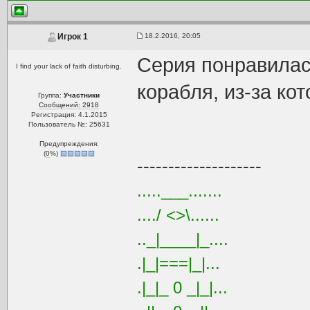
18.2.2016, 20:05
Игрок 1
Серия понравилас
I find your lack of faith disturbing.
корабля, из-за кот
Группа:
Участники
Сообщений: 2918
Регистрация: 4.1.2015
Пользователь №: 25631
Предупреждения:
(
0
%)
--------------------
.....___.......
..../ <>\......
.._|____|_....
.|_|===|_|...
.|_|_ 0 _|_|...