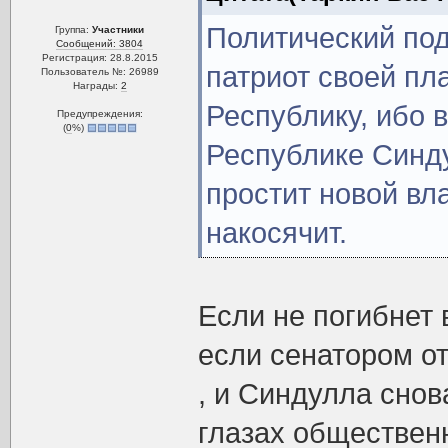
Политический под
Группа:
Участники
Сообщений: 3804
Регистрация: 28.8.2015
патриот своей пл
Пользователь №: 26989
Награды:
2
Республику, ибо 
Предупреждения:
(
0
%)
Республике Синду
простит новой вла
накосячит.
Если не погибнет 
если сенатором от
, и Синдулла снов
глазах обществен