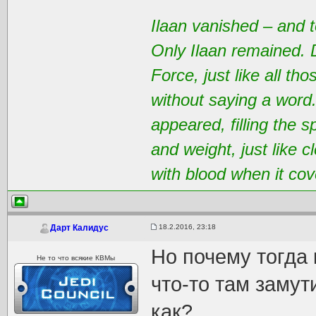
Ilaan vanished – and t
Only Ilaan remained. 
Force, just like all t
without saying a word
appeared, filling the 
and weight, just like 
with blood when it cov
18.2.2016, 23:18
Дарт Калидус
Но почему тогда
Не то что всякие КВМы
что-то там замут
как?