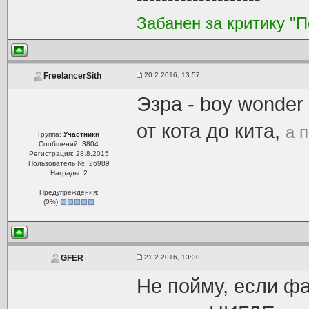
Забанен за критику "
20.2.2016, 13:57
FreelancerSith
Эзра - boy wonder
от кота до кита,
а 
Группа:
Участники
Сообщений: 3804
Регистрация: 28.8.2015
Пользователь №: 26989
Награды:
2
Предупреждения:
(
0
%)
21.2.2016, 13:30
GFER
Не пойму, если ф