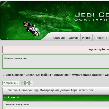
Главная
Форум
Инфо
Проекты
Здравствуйте, г
Цитаты форумчан
Jedi Council
>
Звёздные Войны
>
Анимация
>
Мультсериал Rebels
>
Се
2 страниц
1
2
>
S2E14 - Homecoming / Возвращение домой
, Гера, я твой отец!
Рейтинг JC
Мнение форумчан