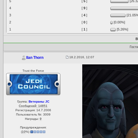
5
[
5
]
[26.3
4
[
9
]
3
[
4
]
[21.05
2
[
0
]
[0.00%]
1
[
1
]
[5.26%]
В
Гост
18.2.2016, 12:07
Ilan Thorn
Trust the Force
Группа:
Ветераны JC
Сообщений: 14851
Регистрация: 14.7.2006
Пользователь №: 3009
Награды:
9
Предупреждения:
(
10
%)