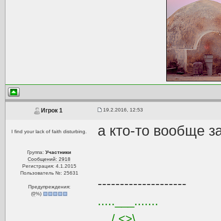
19.2.2016, 12:53
Игрок 1
а кто-то вообще за
I find your lack of faith disturbing.
Группа:
Участники
Сообщений: 2918
Регистрация: 4.1.2015
Пользователь №: 25631
--------------------
Предупреждения:
(
0
%)
.....___.......
..../ <>\......