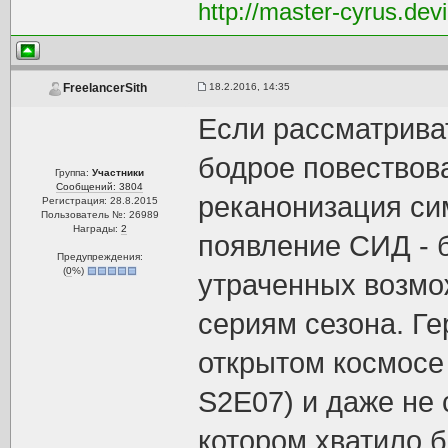
http://master-cyrus.dev
18.2.2016, 14:35
FreelancerSith
Если рассматриват
бодрое повествов
Группа:
Участники
Сообщений: 3804
реканонизация сим
Регистрация: 28.8.2015
Пользователь №: 26989
Награды:
2
появление СИД - 
Предупреждения:
(
0
%)
утраченных возмо
сериям сезона. Ге
открытом космосе
S2E07) и даже не 
котором хватило 