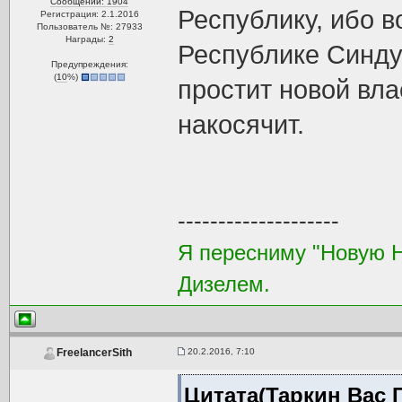
Сообщений: 1904
Республику, ибо в
Регистрация: 2.1.2016
Пользователь №: 27933
Награды:
2
Республике Синдул
Предупреждения:
(
10
%)
простит новой вла
накосячит.
--------------------
Я пересниму "Новую 
Дизелем.
20.2.2016, 7:10
FreelancerSith
Цитата(Таркин Вас Г