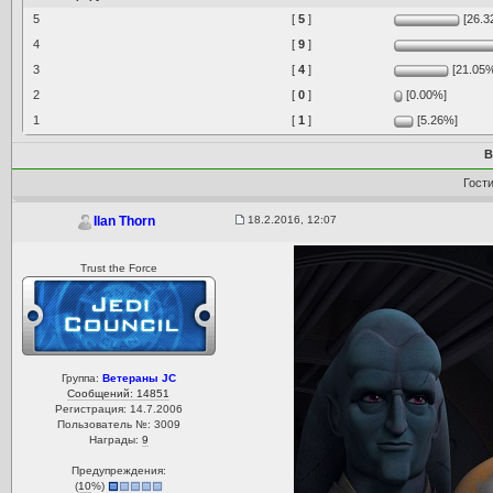
5
[
5
]
[26.3
4
[
9
]
3
[
4
]
[21.05
2
[
0
]
[0.00%]
1
[
1
]
[5.26%]
В
Гост
18.2.2016, 12:07
Ilan Thorn
Trust the Force
Группа:
Ветераны JC
Сообщений: 14851
Регистрация: 14.7.2006
Пользователь №: 3009
Награды:
9
Предупреждения:
(
10
%)