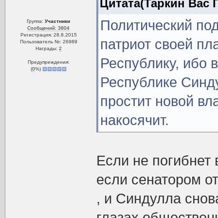
Цитата(Таркин Вас Г
Политический под
Группа:
Участники
Сообщений: 3804
Регистрация: 28.8.2015
патриот своей пл
Пользователь №: 26989
Награды:
2
Республику, ибо 
Предупреждения:
(
0
%)
Республике Синду
простит новой вла
накосячит.
Если не погибнет 
если сенатором от
, и Синдулла снов
глазах обществен