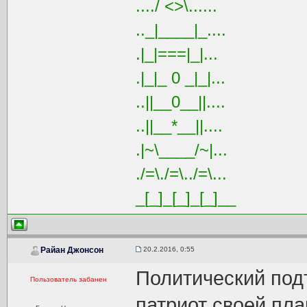
..../ <>\......
.._|____|_....
.|_|===|_|...
.|_|_ 0 _|_|...
..||__0__||....
..||__*__||....
.|~\____/~|...
./=\./=\../=\...
_[_]_[_]_[_]__
20.2.2016, 0:55
Райан Джонсон
Политический под
Пользователь забанен
патриот своей пла