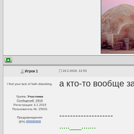
19.2.2016, 12:53
Игрок 1
а кто-то вообще за
I find your lack of faith disturbing.
Группа:
Участники
Сообщений: 2918
Регистрация: 4.1.2015
Пользователь №: 25631
--------------------
Предупреждения:
(
0
%)
.....___.......