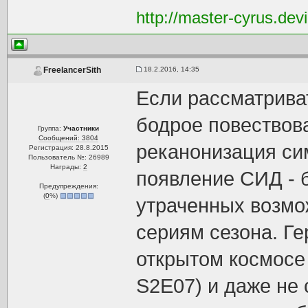
http://master-cyrus.dev
18.2.2016, 14:35
FreelancerSith
Если рассматриват
бодрое повествов
Группа:
Участники
Сообщений: 3804
реканонизация сим
Регистрация: 28.8.2015
Пользователь №: 26989
Награды:
2
появление СИД - 
Предупреждения:
(
0
%)
утраченных возмо
сериям сезона. Ге
открытом космосе
S2E07) и даже не 