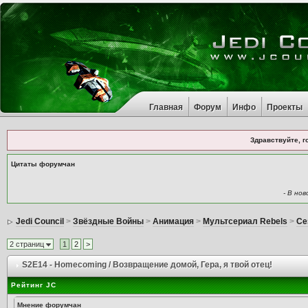
Главная
Форум
Инфо
Проекты
Здравствуйте, г
Цитаты форумчан
- В но
Jedi Council
>
Звёздные Войны
>
Анимация
>
Мультсериал Rebels
>
Се
2 страниц
1
2
>
S2E14 - Homecoming / Возвращение домой
, Гера, я твой отец!
Рейтинг JC
Мнение форумчан