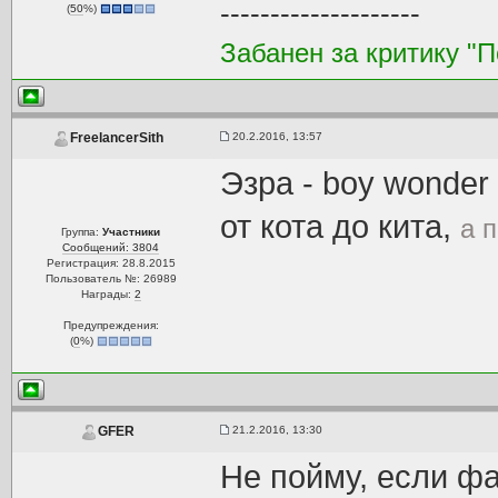
--------------------
(
50
%)
Забанен за критику "
20.2.2016, 13:57
FreelancerSith
Эзра - boy wonder
от кота до кита,
а 
Группа:
Участники
Сообщений: 3804
Регистрация: 28.8.2015
Пользователь №: 26989
Награды:
2
Предупреждения:
(
0
%)
21.2.2016, 13:30
GFER
Не пойму, если ф