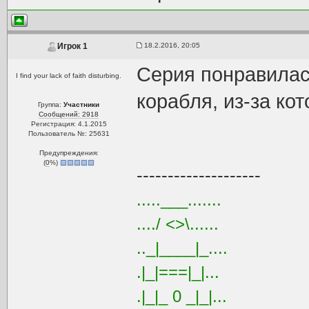
18.2.2016, 20:05
Игрок 1
Серия понравилас
I find your lack of faith disturbing.
корабля, из-за кот
Группа:
Участники
Сообщений: 2918
Регистрация: 4.1.2015
Пользователь №: 25631
Предупреждения:
(
0
%)
--------------------
.....___.......
..../ <>\......
.._|____|_....
.|_|===|_|...
.|_|_ 0 _|_|...