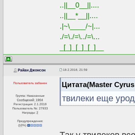
..||__0__||....
..||__*__||....
.|~\____/~|...
./=\./=\../=\...
_[_]_[_]_[_]__
18.2.2016, 21:59
Райан Джонсон
Цитата(Master Cyrus 
Пользователь забанен
твилеки еще урод
Группа: Наказанные
Сообщений: 1904
Регистрация: 2.1.2016
Пользователь №: 27933
Награды:
2
Предупреждения:
(
10
%)