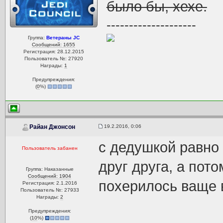
было бы, хехе.
--------------------
Группа:
Ветераны JC
Сообщений: 1655
Регистрация: 28.12.2015
Пользователь №: 27920
Награды:
1
Предупреждения:
(
0
%)
19.2.2016, 0:06
Райан Джонсон
с дедушкой равно
Пользователь забанен
друг друга, а пот
Группа: Наказанные
Сообщений: 1904
похерилось ваще 
Регистрация: 2.1.2016
Пользователь №: 27933
Награды:
2
Предупреждения:
(
10
%)