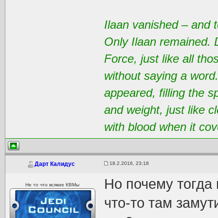
Ilaan vanished – and t
Only Ilaan remained. 
Force, just like all t
without saying a word
appeared, filling the 
and weight, just like 
with blood when it cov
18.2.2016, 23:18
Дарт Калидус
Но почему тогда
Не то что всякие КВМы
что-то там замут