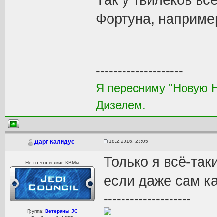
Так у твилеков вс
Фортуна, наприме
--------------------
Я пересниму "Новую 
Дизелем.
18.2.2016, 23:05
Дарт Калидус
Только я всё-так
Не то что всякие КВМы
если даже сам ка
--------------------
Группа:
Ветераны JC