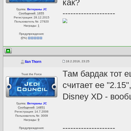
как?
Группа:
Ветераны JC
--------------------
Сообщений: 1655
Регистрация: 28.12.2015
Пользователь №: 27920
Награды:
1
Предупреждения:
(
0
%)
18.2.2016, 23:25
Ilan Thorn
Там бардак тот е
Trust the Force
считает ее "2.15
Disney XD - вооб
Группа:
Ветераны JC
Сообщений: 14851
Регистрация: 14.7.2006
Пользователь №: 3009
Награды:
9
--------------------
Предупреждения: