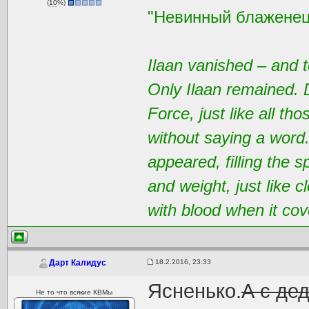
(
10
%)
"Невинный блаженец
Ilaan vanished – and t
Only Ilaan remained. 
Force, just like all t
without saying a word
appeared, filling the 
and weight, just like 
with blood when it cov
18.2.2016, 23:33
Дарт Калидус
Ясненько.
А с де
Не то что всякие КВМы